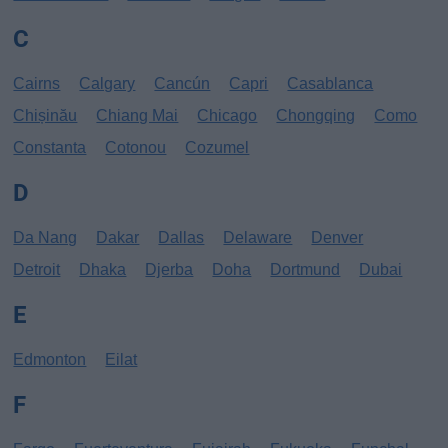
C
Cairns
Calgary
Cancún
Capri
Casablanca
Chișinău
Chiang Mai
Chicago
Chongqing
Como
Constanta
Cotonou
Cozumel
D
Da Nang
Dakar
Dallas
Delaware
Denver
Detroit
Dhaka
Djerba
Doha
Dortmund
Dubai
E
Edmonton
Eilat
F