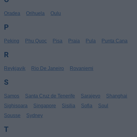
Oradea
Orihuela
Oulu
P
Peking
Phu Quoc
Pisa
Praia
Pula
Punta Cana
R
Reykjavik
Rio De Janeiro
Rovaniemi
S
Samos
Santa Cruz de Tenerife
Sarajevo
Shanghai
Sighisoara
Singapore
Sisilia
Sofia
Soul
Sousse
Sydney
T