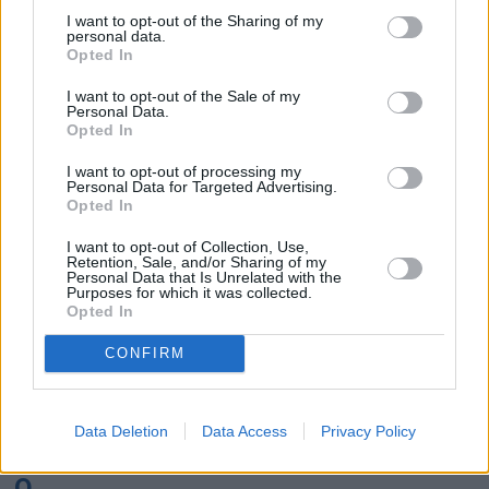
K
I want to opt-out of the Sharing of my
personal data.
Opted In
Kairo
Koh Samui
I want to opt-out of the Sale of my
Personal Data.
L
Opted In
I want to opt-out of processing my
Lanzarote
Larnaka
Lefkas
Linköping
Personal Data for Targeted Advertising.
Opted In
Los Angeles
Lund
I want to opt-out of Collection, Use,
M
Retention, Sale, and/or Sharing of my
Personal Data that Is Unrelated with the
Purposes for which it was collected.
Mangalia
Marseille
Melbourne
Menorca
Opted In
Mexico City
Miami
CONFIRM
N
Data Deletion
Data Access
Privacy Policy
New York
Norrköping
O