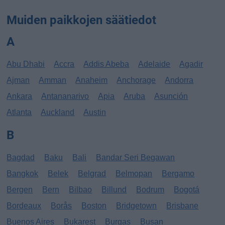
Muiden paikkojen säätiedot
A
Abu Dhabi
Accra
Addis Abeba
Adelaide
Agadir
Ajman
Amman
Anaheim
Anchorage
Andorra
Ankara
Antananarivo
Apia
Aruba
Asunción
Atlanta
Auckland
Austin
B
Bagdad
Baku
Bali
Bandar Seri Begawan
Bangkok
Belek
Belgrad
Belmopan
Bergamo
Bergen
Bern
Bilbao
Billund
Bodrum
Bogotá
Bordeaux
Borås
Boston
Bridgetown
Brisbane
Buenos Aires
Bukarest
Burgas
Busan