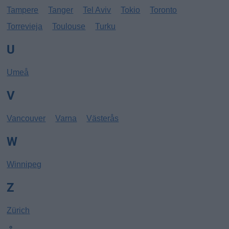
Tampere
Tanger
Tel Aviv
Tokio
Toronto
Torrevieja
Toulouse
Turku
U
Umeå
V
Vancouver
Varna
Västerås
W
Winnipeg
Z
Zürich