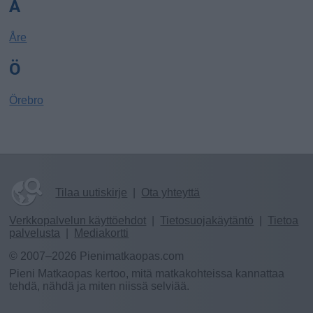
Å
Åre
Ö
Örebro
Tilaa uutiskirje
|
Ota yhteyttä
Verkkopalvelun käyttöehdot
|
Tietosuojakäytäntö
|
Tietoa
palvelusta
|
Mediakortti
© 2007–2026 Pienimatkaopas.com
Pieni Matkaopas kertoo, mitä matkakohteissa kannattaa
tehdä, nähdä ja miten niissä selviää.