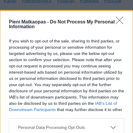
Fargo
Fuerteventura
Fujairah
Fukuoka
Funchal
G
Pieni Matkaopas -
Do Not Process My Personal
Information
Gibraltar
Gran Canaria
Guatemala
H
If you wish to opt-out of the sale, sharing to third parties, or
processing of your personal or sensitive information for
targeted advertising by us, please use the below opt-out
Haag
Hammamet
Hania
Hannover
Hanoi
section to confirm your selection. Please note that after your
Havanna
Helsingborg
Helsinki
Ho Chi Minh City
opt-out request is processed you may continue seeing
interest-based ads based on personal information utilized by
Hong Kong
Honolulu
Houston
Hua Hin
us or personal information disclosed to third parties prior to
your opt-out. You may separately opt-out of the further
I
disclosure of your personal information by third parties on the
IAB’s list of downstream participants. This information may
Innsbruck
Izmir
also be disclosed by us to third parties on the
IAB’s List of
Downstream Participants
that may further disclose it to other
J
third parties.
Jönköping
Personal Data Processing Opt Outs