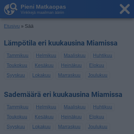
Pieni Matkaopas
Vinkkejä maailman ääriin
Etusivu
» Sää
Lämpötila eri kuukausina Miamissa
Tammikuu
Helmikuu
Maaliskuu
Huhtikuu
Toukokuu
Kesäkuu
Heinäkuu
Elokuu
Syyskuu
Lokakuu
Marraskuu
Joulukuu
Sademäärä eri kuukausina Miamissa
Tammikuu
Helmikuu
Maaliskuu
Huhtikuu
Toukokuu
Kesäkuu
Heinäkuu
Elokuu
Syyskuu
Lokakuu
Marraskuu
Joulukuu