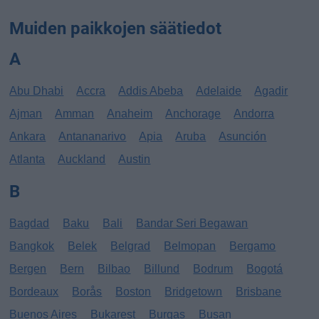
Muiden paikkojen säätiedot
A
Abu Dhabi
Accra
Addis Abeba
Adelaide
Agadir
Ajman
Amman
Anaheim
Anchorage
Andorra
Ankara
Antananarivo
Apia
Aruba
Asunción
Atlanta
Auckland
Austin
B
Bagdad
Baku
Bali
Bandar Seri Begawan
Bangkok
Belek
Belgrad
Belmopan
Bergamo
Bergen
Bern
Bilbao
Billund
Bodrum
Bogotá
Bordeaux
Borås
Boston
Bridgetown
Brisbane
Buenos Aires
Bukarest
Burgas
Busan