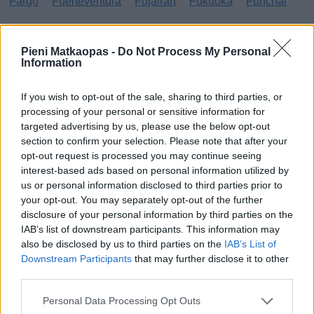
Fargo
Fuerteventura
Fujairah
Fukuoka
Funchal
G
Pieni Matkaopas -
Do Not Process My Personal
Information
Gibraltar
Gran Canaria
Guatemala
H
If you wish to opt-out of the sale, sharing to third parties, or
processing of your personal or sensitive information for
targeted advertising by us, please use the below opt-out
Haag
Hammamet
Hania
Hannover
Hanoi
section to confirm your selection. Please note that after your
Havanna
Helsingborg
Helsinki
Ho Chi Minh City
opt-out request is processed you may continue seeing
interest-based ads based on personal information utilized by
Hong Kong
Honolulu
Houston
Hua Hin
us or personal information disclosed to third parties prior to
your opt-out. You may separately opt-out of the further
I
disclosure of your personal information by third parties on the
IAB’s list of downstream participants. This information may
Innsbruck
Izmir
also be disclosed by us to third parties on the
IAB’s List of
Downstream Participants
that may further disclose it to other
J
third parties.
Jönköping
Personal Data Processing Opt Outs