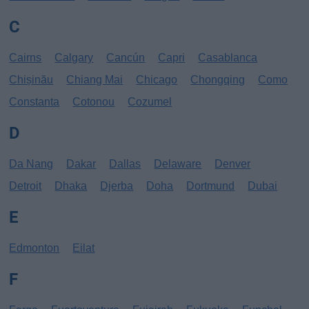
C
Cairns
Calgary
Cancún
Capri
Casablanca
Chișinău
Chiang Mai
Chicago
Chongqing
Como
Constanta
Cotonou
Cozumel
D
Da Nang
Dakar
Dallas
Delaware
Denver
Detroit
Dhaka
Djerba
Doha
Dortmund
Dubai
E
Edmonton
Eilat
F