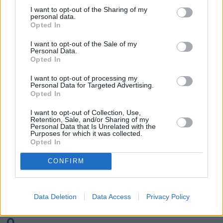
K
I want to opt-out of the Sharing of my
personal data.
Opted In
Kairo
Koh Samui
I want to opt-out of the Sale of my
Personal Data.
L
Opted In
I want to opt-out of processing my
Lanzarote
Larnaka
Lefkas
Linköping
Personal Data for Targeted Advertising.
Opted In
Los Angeles
Lund
I want to opt-out of Collection, Use,
M
Retention, Sale, and/or Sharing of my
Personal Data that Is Unrelated with the
Purposes for which it was collected.
Mangalia
Marseille
Melbourne
Menorca
Opted In
Mexico City
Miami
CONFIRM
N
Data Deletion
Data Access
Privacy Policy
New York
Norrköping
O