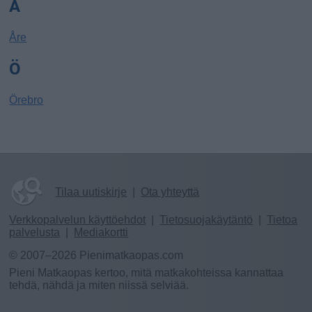
Å
Åre
Ö
Örebro
Tilaa uutiskirje
|
Ota yhteyttä
Verkkopalvelun käyttöehdot
|
Tietosuojakäytäntö
|
Tietoa
palvelusta
|
Mediakortti
© 2007–2026 Pienimatkaopas.com
Pieni Matkaopas kertoo, mitä matkakohteissa kannattaa
tehdä, nähdä ja miten niissä selviää.