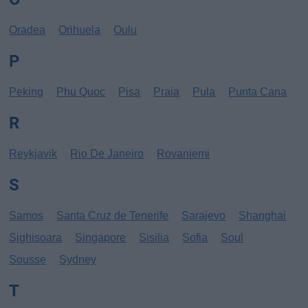
Oradea
Orihuela
Oulu
P
Peking
Phu Quoc
Pisa
Praia
Pula
Punta Cana
R
Reykjavik
Rio De Janeiro
Rovaniemi
S
Samos
Santa Cruz de Tenerife
Sarajevo
Shanghai
Sighisoara
Singapore
Sisilia
Sofia
Soul
Sousse
Sydney
T