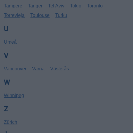
Tampere
Tanger
Tel Aviv
Tokio
Toronto
Torrevieja
Toulouse
Turku
U
Umeå
V
Vancouver
Varna
Västerås
W
Winnipeg
Z
Zürich