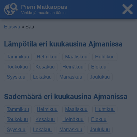
Pieni Matkaopas
Vinkkejä maailman ääriin
Etusivu
» Sää
Lämpötila eri kuukausina Ajmanissa
Tammikuu
Helmikuu
Maaliskuu
Huhtikuu
Toukokuu
Kesäkuu
Heinäkuu
Elokuu
Syyskuu
Lokakuu
Marraskuu
Joulukuu
Sademäärä eri kuukausina Ajmanissa
Tammikuu
Helmikuu
Maaliskuu
Huhtikuu
Toukokuu
Kesäkuu
Heinäkuu
Elokuu
Syyskuu
Lokakuu
Marraskuu
Joulukuu