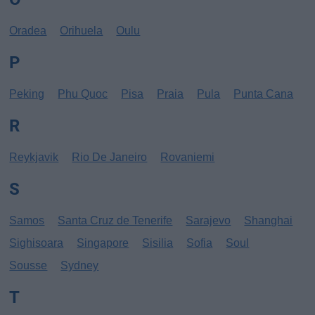
Oradea
Orihuela
Oulu
P
Peking
Phu Quoc
Pisa
Praia
Pula
Punta Cana
R
Reykjavik
Rio De Janeiro
Rovaniemi
S
Samos
Santa Cruz de Tenerife
Sarajevo
Shanghai
Sighisoara
Singapore
Sisilia
Sofia
Soul
Sousse
Sydney
T