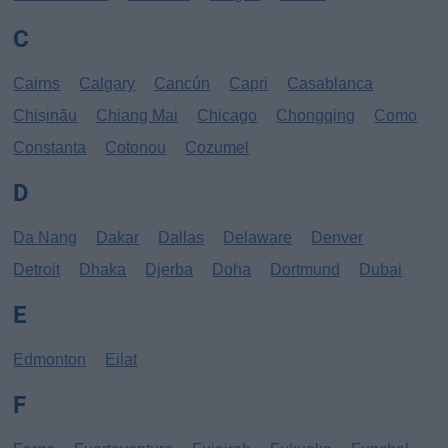
C
Cairns
Calgary
Cancún
Capri
Casablanca
Chișinău
Chiang Mai
Chicago
Chongqing
Como
Constanta
Cotonou
Cozumel
D
Da Nang
Dakar
Dallas
Delaware
Denver
Detroit
Dhaka
Djerba
Doha
Dortmund
Dubai
E
Edmonton
Eilat
F