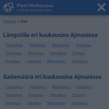
Pieni Matkaopas
Vinkkejä maailman ääriin
Etusivu
» Sää
Lämpötila eri kuukausina Ajmanissa
Tammikuu
Helmikuu
Maaliskuu
Huhtikuu
Toukokuu
Kesäkuu
Heinäkuu
Elokuu
Syyskuu
Lokakuu
Marraskuu
Joulukuu
Sademäärä eri kuukausina Ajmanissa
Tammikuu
Helmikuu
Maaliskuu
Huhtikuu
Toukokuu
Kesäkuu
Heinäkuu
Elokuu
Syyskuu
Lokakuu
Marraskuu
Joulukuu