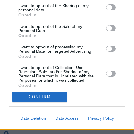
K
I want to opt-out of the Sharing of my
personal data.
Opted In
Kairo
Koh Samui
I want to opt-out of the Sale of my
Personal Data.
L
Opted In
I want to opt-out of processing my
Lanzarote
Larnaka
Lefkas
Linköping
Personal Data for Targeted Advertising.
Opted In
Los Angeles
Lund
I want to opt-out of Collection, Use,
M
Retention, Sale, and/or Sharing of my
Personal Data that Is Unrelated with the
Purposes for which it was collected.
Mangalia
Marseille
Melbourne
Menorca
Opted In
Mexico City
Miami
CONFIRM
N
Data Deletion
Data Access
Privacy Policy
New York
Norrköping
O