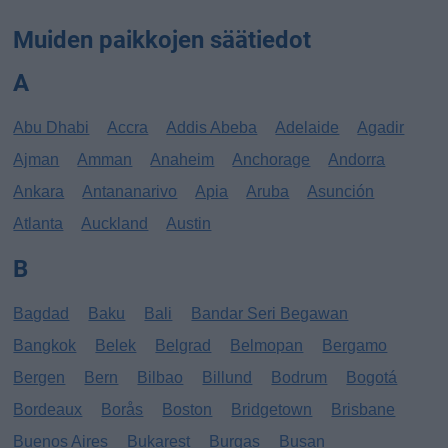
Muiden paikkojen säätiedot
A
Abu Dhabi
Accra
Addis Abeba
Adelaide
Agadir
Ajman
Amman
Anaheim
Anchorage
Andorra
Ankara
Antananarivo
Apia
Aruba
Asunción
Atlanta
Auckland
Austin
B
Bagdad
Baku
Bali
Bandar Seri Begawan
Bangkok
Belek
Belgrad
Belmopan
Bergamo
Bergen
Bern
Bilbao
Billund
Bodrum
Bogotá
Bordeaux
Borås
Boston
Bridgetown
Brisbane
Buenos Aires
Bukarest
Burgas
Busan