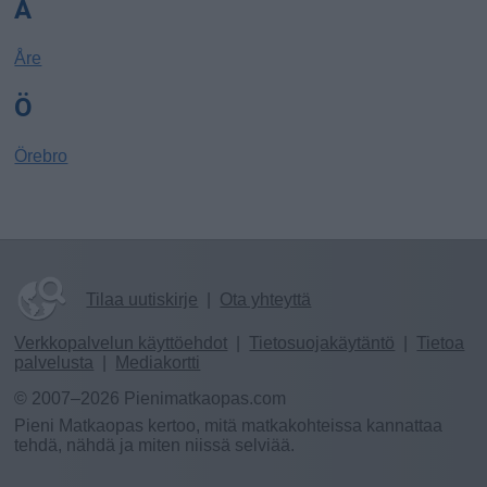
Å
Åre
Ö
Örebro
Tilaa uutiskirje
|
Ota yhteyttä
Verkkopalvelun käyttöehdot
|
Tietosuojakäytäntö
|
Tietoa
palvelusta
|
Mediakortti
© 2007–2026 Pienimatkaopas.com
Pieni Matkaopas kertoo, mitä matkakohteissa kannattaa
tehdä, nähdä ja miten niissä selviää.