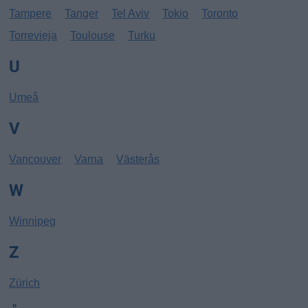
Tampere
Tanger
Tel Aviv
Tokio
Toronto
Torrevieja
Toulouse
Turku
U
Umeå
V
Vancouver
Varna
Västerås
W
Winnipeg
Z
Zürich