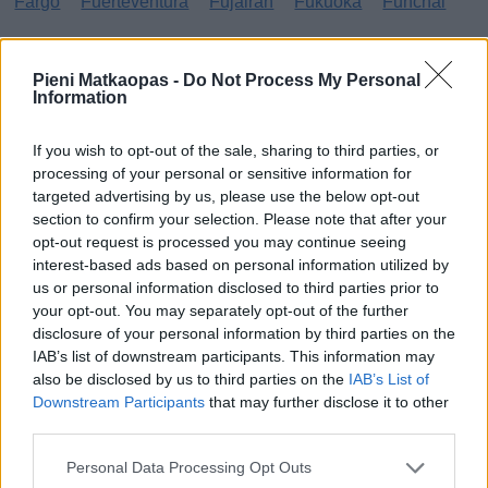
Fargo
Fuerteventura
Fujairah
Fukuoka
Funchal
G
Pieni Matkaopas -
Do Not Process My Personal
Information
Gibraltar
Gran Canaria
Guatemala
H
If you wish to opt-out of the sale, sharing to third parties, or
processing of your personal or sensitive information for
targeted advertising by us, please use the below opt-out
Haag
Hammamet
Hania
Hannover
Hanoi
section to confirm your selection. Please note that after your
Havanna
Helsingborg
Helsinki
Ho Chi Minh City
opt-out request is processed you may continue seeing
interest-based ads based on personal information utilized by
Hong Kong
Honolulu
Houston
Hua Hin
us or personal information disclosed to third parties prior to
your opt-out. You may separately opt-out of the further
I
disclosure of your personal information by third parties on the
IAB’s list of downstream participants. This information may
Innsbruck
Izmir
also be disclosed by us to third parties on the
IAB’s List of
Downstream Participants
that may further disclose it to other
J
third parties.
Jönköping
Personal Data Processing Opt Outs