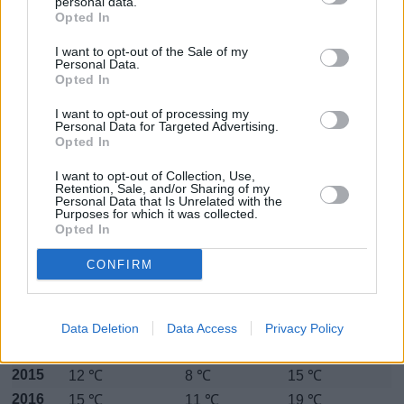
personal data.
Huhtikuussa
Toukokuussa
Kesäkuussa
Opted In
Heinäkuussa
Elokuussa
Syyskuussa
I want to opt-out of the Sale of my
Personal Data.
Lokakuussa
Marraskuussa
Joulukuussa
Opted In
I want to opt-out of processing my
Kesäkuun keskilämpötila Boråsissa 10
Personal Data for Targeted Advertising.
Opted In
vuoden tarkastelujaksolla
I want to opt-out of Collection, Use,
Mikä on Boråsin tavanomainen lämpötila kesäkuussa.
Retention, Sale, and/or Sharing of my
Personal Data that Is Unrelated with the
Purposes for which it was collected.
Alin
Ylin
Vuorokauden
Opted In
Vuosi
lämpötila
lämpötila
keskilämpötila
keskimäärin
keskimäärin
CONFIRM
2010
14 ℃
11 ℃
17 ℃
2011
15 ℃
11 ℃
18 ℃
2012
12 ℃
8 ℃
15 ℃
Data Deletion
Data Access
Privacy Policy
2013
14 ℃
10 ℃
17 ℃
2015
12 ℃
8 ℃
15 ℃
2016
15 ℃
11 ℃
19 ℃