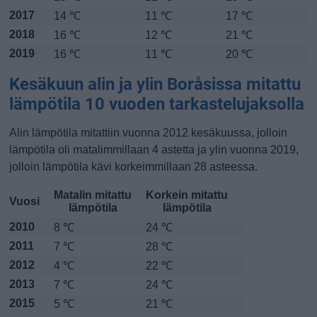
2017
14 ℃
11 ℃
17 ℃
2018
16 ℃
12 ℃
21 ℃
2019
16 ℃
11 ℃
20 ℃
Kesäkuun alin ja ylin Boråsissa mitattu
lämpötila 10 vuoden tarkastelujaksolla
Alin lämpötila mitattiin vuonna 2012 kesäkuussa, jolloin
lämpötila oli matalimmillaan 4 astetta ja ylin vuonna 2019,
jolloin lämpötila kävi korkeimmillaan 28 asteessa.
Matalin mitattu
Korkein mitattu
Vuosi
lämpötila
lämpötila
2010
8 ℃
24 ℃
2011
7 ℃
28 ℃
2012
4 ℃
22 ℃
2013
7 ℃
24 ℃
2015
5 ℃
21 ℃