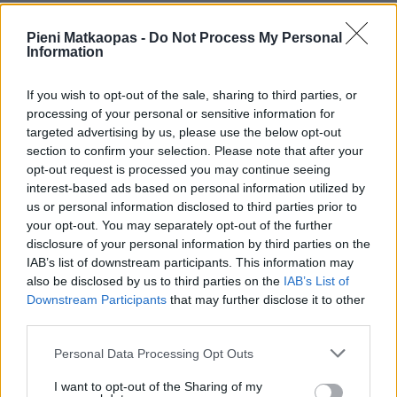
Kesäkuun keskilämpötila Boråsissa on viime vuosina ollut
Pieni Matkaopas -
Do Not Process My Personal
14 astetta. Öisin lämpötila on tyypillisesti laskenut 10
Information
asteen tienoille, ja päivisin lämpötila on kohonnut 18
asteen tuntumaan. Tällä sivulla olevasta kaaviosta näkee,
If you wish to opt-out of the sale, sharing to third parties, or
miten lämmin sää Boråsissa on keskimäärin ollut
processing of your personal or sensitive information for
kesäkuussa viime vuosina ja vaihteluväli, jolla lämpötila
targeted advertising by us, please use the below opt-out
tavallisina päivinä on minäkin vuonna liikkunut.
section to confirm your selection. Please note that after your
opt-out request is processed you may continue seeing
Hetkellisesti Boråsissa on silti koettu tätäkin kylmempiä ja
interest-based ads based on personal information utilized by
lämpimämpiä kesäkuisia päiviä. Esimerkiksi vuoden 2012
us or personal information disclosed to third parties prior to
kesäkuussa lämpötila käväisi alimmillaan 4 asteessa ja
your opt-out. You may separately opt-out of the further
disclosure of your personal information by third parties on the
toisaalta vuonna 2019 kesäkuussa hätyyteltiin eräänä
IAB’s list of downstream participants. This information may
poikkeuksellisen lämpimänä päivänä 28 asteen lukemia.
also be disclosed by us to third parties on the
IAB’s List of
Entä muut kuukaudet? Miten lämmintä
Downstream Participants
that may further disclose it to other
third parties.
Boråsissa on ollut...
Personal Data Processing Opt Outs
Tammikuussa
Helmikuussa
Maaliskuussa
I want to opt-out of the Sharing of my