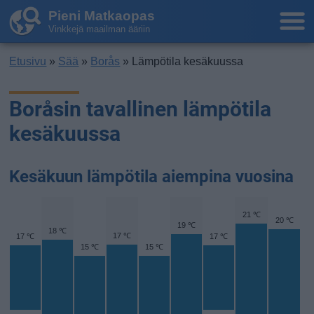
Pieni Matkaopas
Vinkkejä maailman ääriin
Etusivu
»
Sää
»
Borås
» Lämpötila kesäkuussa
Boråsin tavallinen lämpötila
kesäkuussa
Kesäkuun lämpötila aiempina vuosina
21 ℃
20 ℃
19 ℃
18 ℃
17 ℃
17 ℃
17 ℃
15 ℃
15 ℃