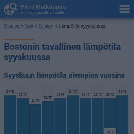
Pieni Matkaopas
Vinkkejä maailman ääriin
Etusivu
»
Sää
»
Boston
» Lämpötila syyskuussa
Bostonin tavallinen lämpötila
syyskuussa
Syyskuun lämpötila aiempina vuosina
24 ℃
24 ℃
24 ℃
23 ℃
23 ℃
23 ℃
23 ℃
23 ℃
22 ℃
21 ℃
18 ℃