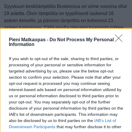
Syyskuun keskilämpötila Bostonissa on viime vuosina ollut
19 astetta. Öisin lämpötila on tyypillisesti laskenut 16
asteen tienoille, ja päivisin lämpötila on kohonnut 23
asteen tuntumaan. Tällä sivulla olevasta kaaviosta näkee,
miten lämmin sää Bostonissa on keskimäärin ollut
Pieni Matkaopas -
Do Not Process My Personal
syyskuussa viime vuosina ja vaihteluväli, jolla lämpötila
Information
tavallisina päivinä on minäkin vuonna liikkunut.
If you wish to opt-out of the sale, sharing to third parties, or
Hetkellisesti Bostonissa on silti koettu tätäkin kylmempiä ja
processing of your personal or sensitive information for
lämpimämpiä syyskuisia päiviä. Esimerkiksi vuoden 2013
targeted advertising by us, please use the below opt-out
syyskuussa lämpötila käväisi alimmillaan 8 asteessa ja
section to confirm your selection. Please note that after your
toisaalta samassa syyskuussa hätyyteltiin eräänä
opt-out request is processed you may continue seeing
poikkeuksellisen lämpimänä päivänä 35 asteen lukemia.
interest-based ads based on personal information utilized by
us or personal information disclosed to third parties prior to
Entä muut kuukaudet? Miten lämmintä
your opt-out. You may separately opt-out of the further
Bostonissa on ollut...
disclosure of your personal information by third parties on the
IAB’s list of downstream participants. This information may
also be disclosed by us to third parties on the
IAB’s List of
Tammikuussa
Helmikuussa
Maaliskuussa
Downstream Participants
that may further disclose it to other