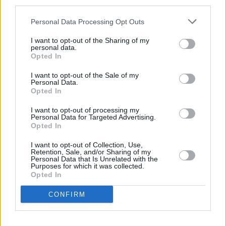
third parties.
Huhtikuussa
Toukokuussa
Kesäkuussa
Personal Data Processing Opt Outs
Heinäkuussa
Elokuussa
Syyskuussa
I want to opt-out of the Sharing of my
Lokakuussa
Marraskuussa
Joulukuussa
personal data.
Opted In
Kiinnostavatko sademäärät?
I want to opt-out of the Sale of my
Personal Data.
Katso miten paljon
Bostonissa on satanut syyskuussa
Opted In
aikaisempina vuosina.
I want to opt-out of processing my
Syyskuun keskilämpötila Bostonissa
Personal Data for Targeted Advertising.
Opted In
10 vuoden tarkastelujaksolla
I want to opt-out of Collection, Use,
Retention, Sale, and/or Sharing of my
Mikä on Bostonin tavanomainen lämpötila syyskuussa.
Personal Data that Is Unrelated with the
Purposes for which it was collected.
Opted In
Alin
Ylin
Vuorokauden
Vuosi
lämpötila
lämpötila
keskilämpötila
keskimäärin
keskimäärin
CONFIRM
2010
20 ℃
17 ℃
24 ℃
2011
19 ℃
16 ℃
23 ℃