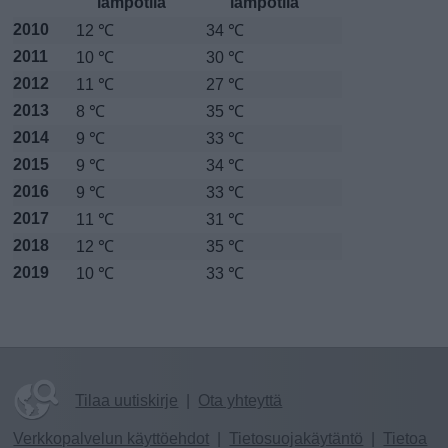
lämpötila
lämpötila
2010
12 ℃
34 ℃
2011
10 ℃
30 ℃
2012
11 ℃
27 ℃
2013
8 ℃
35 ℃
2014
9 ℃
33 ℃
2015
9 ℃
34 ℃
2016
9 ℃
33 ℃
2017
11 ℃
31 ℃
2018
12 ℃
35 ℃
2019
10 ℃
33 ℃
Tilaa uutiskirje
|
Ota yhteyttä
Verkkopalvelun käyttöehdot
|
Tietosuojakäytäntö
|
Tietoa