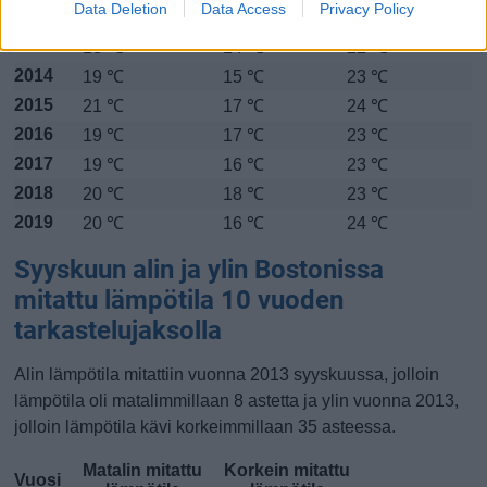
Data Deletion
Data Access
Privacy Policy
2012
18 ℃
15 ℃
21 ℃
2013
18 ℃
14 ℃
22 ℃
2014
19 ℃
15 ℃
23 ℃
2015
21 ℃
17 ℃
24 ℃
2016
19 ℃
17 ℃
23 ℃
2017
19 ℃
16 ℃
23 ℃
2018
20 ℃
18 ℃
23 ℃
2019
20 ℃
16 ℃
24 ℃
Syyskuun alin ja ylin Bostonissa
mitattu lämpötila 10 vuoden
tarkastelujaksolla
Alin lämpötila mitattiin vuonna 2013 syyskuussa, jolloin
lämpötila oli matalimmillaan 8 astetta ja ylin vuonna 2013,
jolloin lämpötila kävi korkeimmillaan 35 asteessa.
Matalin mitattu
Korkein mitattu
Vuosi