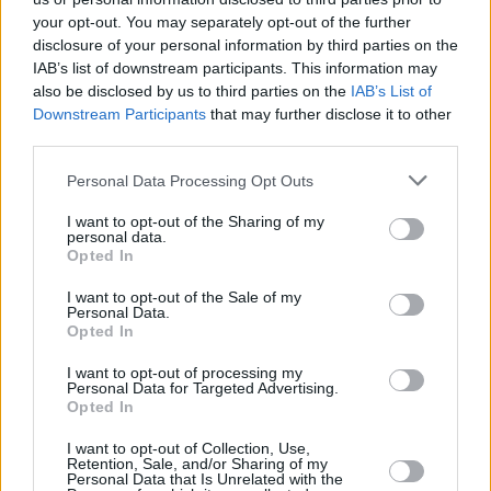
your opt-out. You may separately opt-out of the further
disclosure of your personal information by third parties on the
IAB’s list of downstream participants. This information may
also be disclosed by us to third parties on the
IAB’s List of
Downstream Participants
that may further disclose it to other
third parties.
14 kpl
13 kpl
Personal Data Processing Opt Outs
12 kpl
10 kpl
9 kpl
9 kpl
8 kpl
I want to opt-out of the Sharing of my
7 kpl
6 kpl
personal data.
3 kpl
Opted In
2010
2011
2012
2013
2014
2015
2016
2017
2018
2019
I want to opt-out of the Sale of my
Personal Data.
Entä muut kuukaudet? Miten paljon
Opted In
Bukarestissa on satanut...
I want to opt-out of processing my
Personal Data for Targeted Advertising.
Tammikuussa
Helmikuussa
Maaliskuussa
Opted In
Huhtikuussa
Toukokuussa
Kesäkuussa
I want to opt-out of Collection, Use,
Retention, Sale, and/or Sharing of my
Personal Data that Is Unrelated with the
Heinäkuussa
Elokuussa
Syyskuussa