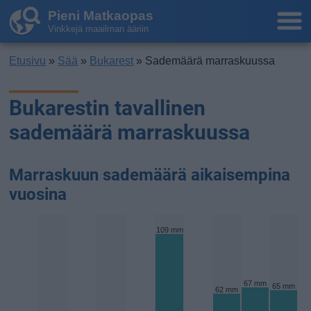
Pieni Matkaopas
Vinkkejä maailman ääriin
Etusivu
»
Sää
»
Bukarest
» Sademäärä marraskuussa
Bukarestin tavallinen
sademäärä marraskuussa
Marraskuun sademäärä aikaisempina
vuosina
109 mm
67 mm
65 mm
62 mm