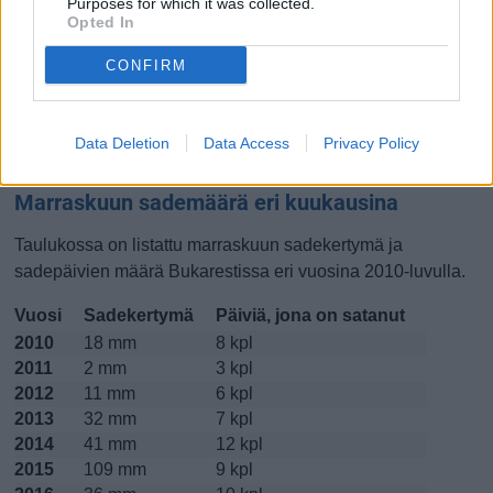
Purposes for which it was collected.
Opted In
Lokakuussa
Marraskuussa
Joulukuussa
CONFIRM
Kiinnostavatko lämpötilat?
Katso miten
lämmintä Bukarestissa on ollut marraskuussa
Data Deletion
Data Access
Privacy Policy
viime vuosina.
Marraskuun sademäärä eri kuukausina
Taulukossa on listattu marraskuun sadekertymä ja
sadepäivien määrä Bukarestissa eri vuosina 2010-luvulla.
Vuosi
Sadekertymä
Päiviä, jona on satanut
2010
18 mm
8 kpl
2011
2 mm
3 kpl
2012
11 mm
6 kpl
2013
32 mm
7 kpl
2014
41 mm
12 kpl
2015
109 mm
9 kpl