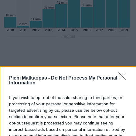
41 mm
36 mm
32 mm
18 mm
11 mm
2 mm
2010
2011
2012
2013
2014
2015
2016
2017
2018
2019
ilmoitus
Pieni Matkaopas -
Do Not Process My Personal
Information
If you wish to opt-out of the sale, sharing to third parties, or
processing of your personal or sensitive information for
targeted advertising by us, please use the below opt-out
section to confirm your selection. Please note that after your
opt-out request is processed you may continue seeing
Sadepäivien määärä marraskuussa
interest-based ads based on personal information utilized by
aikaisempina vuosina
us or personal information disclosed to third parties prior to