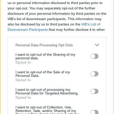
us or personal information disclosed to third parties prior to
your opt-out. You may separately opt-out of the further
disclosure of your personal information by third parties on the
IAB’s list of downstream participants. This information may
also be disclosed by us to third parties on the
IAB’s List of
Downstream Participants
that may further disclose it to other
third parties.
Personal Data Processing Opt Outs
11 kpl
9 kpl
7 kpl
7 kpl
6 kpl
I want to opt-out of the Sharing of my
5 kpl
5 kpl
4 kpl
4 kpl
personal data.
3 kpl
Opted In
2010
2011
2012
2013
2014
2015
2016
2017
2018
2019
I want to opt-out of the Sale of my
Entä muut kuukaudet? Miten paljon
Personal Data.
Opted In
Calahondassa on satanut...
I want to opt-out of processing my
Tammikuussa
Helmikuussa
Maaliskuussa
Personal Data for Targeted Advertising.
Opted In
Huhtikuussa
Toukokuussa
Kesäkuussa
I want to opt-out of Collection, Use,
Retention, Sale, and/or Sharing of my
Heinäkuussa
Elokuussa
Syyskuussa