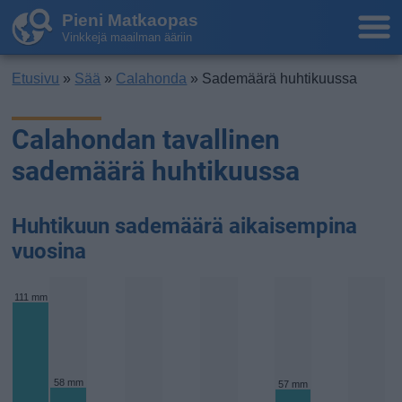
Pieni Matkaopas
Vinkkejä maailman ääriin
Etusivu
»
Sää
»
Calahonda
» Sademäärä huhtikuussa
Calahondan tavallinen
sademäärä huhtikuussa
Huhtikuun sademäärä aikaisempina
vuosina
111 mm
58 mm
57 mm