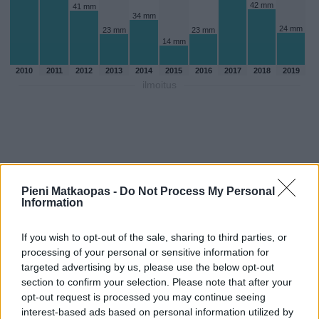
42 mm
41 mm
34 mm
24 mm
23 mm
23 mm
14 mm
2010
2011
2012
2013
2014
2015
2016
2017
2018
2019
ilmoitus
Pieni Matkaopas -
Do Not Process My Personal
Information
If you wish to opt-out of the sale, sharing to third parties, or
processing of your personal or sensitive information for
targeted advertising by us, please use the below opt-out
section to confirm your selection. Please note that after your
Sadepäivien määärä huhtikuussa
opt-out request is processed you may continue seeing
aikaisempina vuosina
interest-based ads based on personal information utilized by