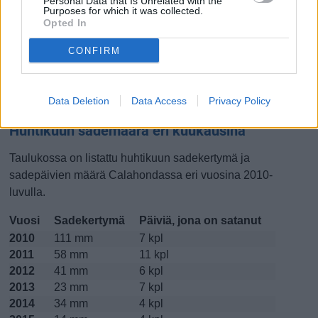
Personal Data that Is Unrelated with the
Purposes for which it was collected.
Lokakuussa
Marraskuussa
Joulukuussa
Opted In
CONFIRM
Kiinnostavatko lämpötilat?
Katso miten
lämmintä Calahondassa on ollut huhtikuussa
Data Deletion
Data Access
Privacy Policy
viime vuosina.
Huhtikuun sademäärä eri kuukausina
Taulukossa on listattu huhtikuun sadekertymä ja
sadepäivien määrä Calahondassa eri vuosina 2010-
luvulla.
Vuosi
Sadekertymä
Päiviä, jona on satanut
2010
111 mm
7 kpl
2011
58 mm
11 kpl
2012
41 mm
6 kpl
2013
23 mm
7 kpl
2014
34 mm
4 kpl