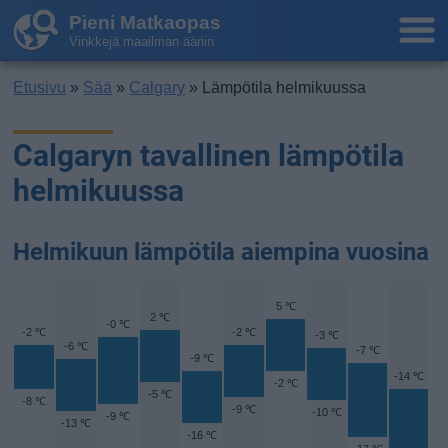
Pieni Matkaopas
Vinkkejä maailman ääriin
Etusivu
»
Sää
»
Calgary
» Lämpötila helmikuussa
Calgaryn tavallinen lämpötila
helmikuussa
Helmikuun lämpötila aiempina vuosina
5 ℃
2 ℃
-0 ℃
-2 ℃
-2 ℃
-3 ℃
-6 ℃
-7 ℃
-9 ℃
-14 ℃
-2 ℃
-5 ℃
-8 ℃
-9 ℃
-10 ℃
-9 ℃
-13 ℃
-16 ℃