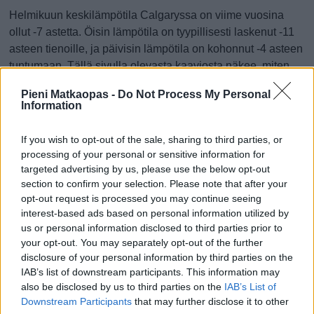
Helmikuun keskilämpötila Calgaryssa on viime vuosina
ollut -7 astetta. Öisin lämpötila on tyypillisesti laskenut -11
asteen tienoille, ja päivisin lämpötila on kohonnut -4 asteen
tuntumaan. Tällä sivulla olevasta kaaviosta näkee, miten
lämmin sää Calgaryssa on keskimäärin ollut helmikuussa
Pieni Matkaopas -
Do Not Process My Personal
viime vuosina ja vaihteluväli, jolla lämpötila tavallisina
Information
päivinä on minäkin vuonna liikkunut.
If you wish to opt-out of the sale, sharing to third parties, or
Hetkellisesti Calgaryssa on silti koettu tätäkin kylmempiä ja
processing of your personal or sensitive information for
lämpimämpiä helmikuisia päiviä. Esimerkiksi vuoden 2017
targeted advertising by us, please use the below opt-out
helmikuussa lämpötila käväisi alimmillaan -30 asteessa ja
section to confirm your selection. Please note that after your
toisaalta samassa helmikuussa hätyyteltiin eräänä
opt-out request is processed you may continue seeing
poikkeuksellisen lämpimänä päivänä 16 asteen lukemia.
interest-based ads based on personal information utilized by
us or personal information disclosed to third parties prior to
Entä muut kuukaudet? Miten lämmintä
your opt-out. You may separately opt-out of the further
Calgaryssa on ollut...
disclosure of your personal information by third parties on the
IAB’s list of downstream participants. This information may
also be disclosed by us to third parties on the
IAB’s List of
Tammikuussa
Helmikuussa
Maaliskuussa
Downstream Participants
that may further disclose it to other