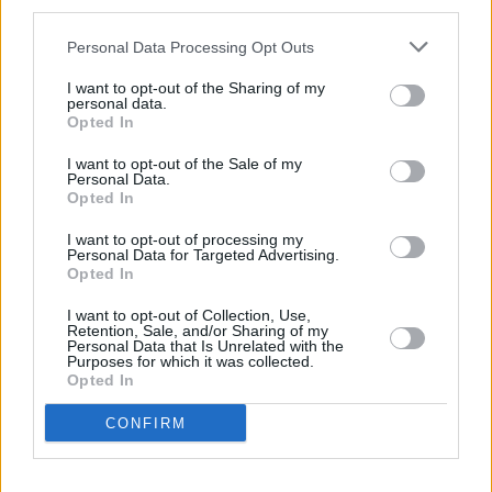
third parties.
Huhtikuussa
Toukokuussa
Kesäkuussa
Personal Data Processing Opt Outs
Heinäkuussa
Elokuussa
Syyskuussa
I want to opt-out of the Sharing of my
Lokakuussa
Marraskuussa
Joulukuussa
personal data.
Opted In
Kiinnostavatko sademäärät?
I want to opt-out of the Sale of my
Personal Data.
Katso miten paljon
Calgaryssa on satanut helmikuussa
Opted In
aikaisempina vuosina.
I want to opt-out of processing my
Helmikuun keskilämpötila Calgaryssa
Personal Data for Targeted Advertising.
Opted In
10 vuoden tarkastelujaksolla
I want to opt-out of Collection, Use,
Retention, Sale, and/or Sharing of my
Mikä on Calgaryn tavanomainen lämpötila helmikuussa.
Personal Data that Is Unrelated with the
Purposes for which it was collected.
Opted In
Alin
Ylin
Vuorokauden
Vuosi
lämpötila
lämpötila
keskilämpötila
keskimäärin
keskimäärin
CONFIRM
2010
-5 ℃
-8 ℃
-2 ℃
2011
-9 ℃
-13 ℃
-6 ℃