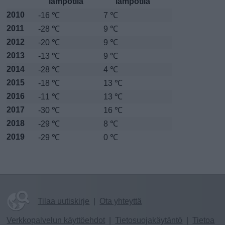
lämpötila
lämpötila
2010
-16 ℃
7 ℃
2011
-28 ℃
9 ℃
2012
-20 ℃
9 ℃
2013
-13 ℃
9 ℃
2014
-28 ℃
4 ℃
2015
-18 ℃
13 ℃
2016
-11 ℃
13 ℃
2017
-30 ℃
16 ℃
2018
-29 ℃
8 ℃
2019
-29 ℃
0 ℃
Tilaa uutiskirje
|
Ota yhteyttä
Verkkopalvelun käyttöehdot
|
Tietosuojakäytäntö
|
Tietoa