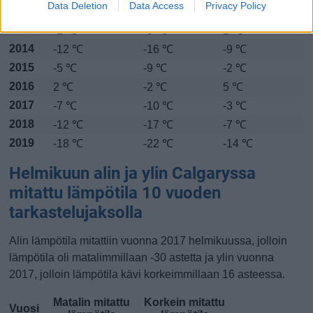
Data Deletion
Data Access
Privacy Policy
2012
-4 ℃
-9 ℃
-0 ℃
2013
-1 ℃
-5 ℃
2 ℃
2014
-12 ℃
-16 ℃
-9 ℃
2015
-5 ℃
-9 ℃
-2 ℃
2016
2 ℃
-2 ℃
5 ℃
2017
-7 ℃
-10 ℃
-3 ℃
2018
-12 ℃
-17 ℃
-7 ℃
2019
-18 ℃
-22 ℃
-14 ℃
Helmikuun alin ja ylin Calgaryssa
mitattu lämpötila 10 vuoden
tarkastelujaksolla
Alin lämpötila mitattiin vuonna 2017 helmikuussa, jolloin
lämpötila oli matalimmillaan -30 astetta ja ylin vuonna
2017, jolloin lämpötila kävi korkeimmillaan 16 asteessa.
Matalin mitattu
Korkein mitattu
Vuosi