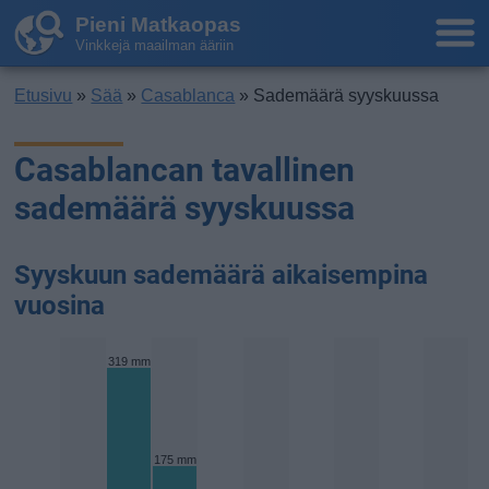
Pieni Matkaopas
Vinkkejä maailman ääriin
Etusivu
»
Sää
»
Casablanca
» Sademäärä syyskuussa
Casablancan tavallinen
sademäärä syyskuussa
Syyskuun sademäärä aikaisempina
vuosina
319 mm
175 mm