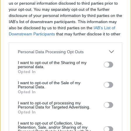
us or personal information disclosed to third parties prior to
your opt-out. You may separately opt-out of the further
disclosure of your personal information by third parties on the
IAB’s list of downstream participants. This information may
also be disclosed by us to third parties on the
IAB’s List of
Downstream Participants
that may further disclose it to other
third parties.
Personal Data Processing Opt Outs
I want to opt-out of the Sharing of my
5 kpl
5 kpl
personal data.
3 kpl
3 kpl
2 kpl
1 kpl
1 kpl
1 kpl
1 kpl
Opted In
0 kpl
2010
2011
2012
2013
2014
2015
2016
2017
2018
2019
I want to opt-out of the Sale of my
Entä muut kuukaudet? Miten paljon
Personal Data.
Opted In
Casablancassa on satanut...
I want to opt-out of processing my
Tammikuussa
Helmikuussa
Maaliskuussa
Personal Data for Targeted Advertising.
Opted In
Huhtikuussa
Toukokuussa
Kesäkuussa
I want to opt-out of Collection, Use,
Retention, Sale, and/or Sharing of my
Heinäkuussa
Elokuussa
Syyskuussa