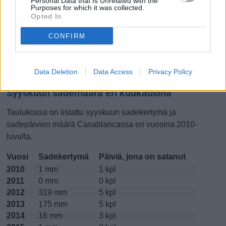
Personal Data that Is Unrelated with the
Purposes for which it was collected.
Lokakuussa
Marraskuussa
Joulukuussa
Opted In
CONFIRM
Kiinnostavatko lämpötilat?
Katso miten
lämmintä Casablancassa on ollut syyskuussa
Data Deletion
Data Access
Privacy Policy
viime vuosina.
Syyskuun sademäärä eri kuukausina
Taulukossa on listattu syyskuun sadekertymä ja
sadepäivien määrä Casablancassa eri vuosina 2010-
luvulla.
Vuosi
Sadekertymä
Päiviä, jona on satanut
2010
1 mm
1 kpl
2011
0 mm
0 kpl
2012
319 mm
5 kpl
2013
175 mm
5 kpl
2014
16 mm
3 kpl