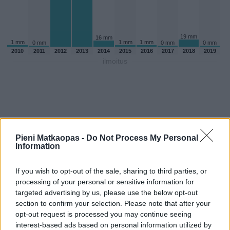
19 mm
16 mm
1 mm
1 mm
1 mm
0 mm
0 mm
0 mm
2010
2011
2012
2013
2014
2015
2016
2017
2018
2019
ilmoitus
Pieni Matkaopas -
Do Not Process My Personal
Information
If you wish to opt-out of the sale, sharing to third parties, or
processing of your personal or sensitive information for
targeted advertising by us, please use the below opt-out
section to confirm your selection. Please note that after your
Sadepäivien määärä syyskuussa
opt-out request is processed you may continue seeing
aikaisempina vuosina
interest-based ads based on personal information utilized by