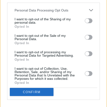
third parties.
Huhtikuussa
Toukokuussa
Kesäkuussa
Personal Data Processing Opt Outs
Heinäkuussa
Elokuussa
Syyskuussa
I want to opt-out of the Sharing of my
Lokakuussa
Marraskuussa
Joulukuussa
personal data.
Opted In
Kiinnostavatko sademäärät?
I want to opt-out of the Sale of my
Personal Data.
Katso miten paljon
Chicagossa on satanut toukokuussa
Opted In
aikaisempina vuosina.
I want to opt-out of processing my
Toukokuun keskilämpötila Chicagossa
Personal Data for Targeted Advertising.
Opted In
11 vuoden tarkastelujaksolla
I want to opt-out of Collection, Use,
Retention, Sale, and/or Sharing of my
Mikä on Chicagon tavanomainen lämpötila toukokuussa.
Personal Data that Is Unrelated with the
Purposes for which it was collected.
Opted In
Alin
Ylin
Vuorokauden
Vuosi
lämpötila
lämpötila
keskilämpötila
keskimäärin
keskimäärin
CONFIRM
2010
17 ℃
13 ℃
21 ℃
2011
15 ℃
11 ℃
19 ℃