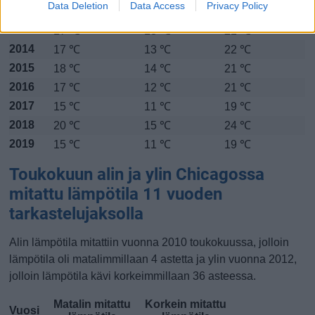
Data Deletion
Data Access
Privacy Policy
2012
19 ℃
15 ℃
23 ℃
2013
17 ℃
13 ℃
21 ℃
2014
17 ℃
13 ℃
22 ℃
2015
18 ℃
14 ℃
21 ℃
2016
17 ℃
12 ℃
21 ℃
2017
15 ℃
11 ℃
19 ℃
2018
20 ℃
15 ℃
24 ℃
2019
15 ℃
11 ℃
19 ℃
Toukokuun alin ja ylin Chicagossa
mitattu lämpötila 11 vuoden
tarkastelujaksolla
Alin lämpötila mitattiin vuonna 2010 toukokuussa, jolloin
lämpötila oli matalimmillaan 4 astetta ja ylin vuonna 2012,
jolloin lämpötila kävi korkeimmillaan 36 asteessa.
Matalin mitattu
Korkein mitattu
Vuosi