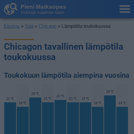
Pieni Matkaopas
Vinkkejä maailman ääriin
Etusivu
»
Sää
»
Chicago
» Lämpötila toukokuussa
Chicagon tavallinen lämpötila
toukokuussa
Toukokuun lämpötila aiempina vuosina
24 ℃
23 ℃
22 ℃
21 ℃
21 ℃
21 ℃
21 ℃
19 ℃
19 ℃
19 ℃