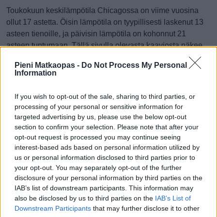
Toukokuun keskilämpötila Chicagossa on viime vuosina
ollut 17 astetta. Öisin lämpötila on tyypillisesti laskenut 13
asteen tienoille, ja päivisin lämpötila on kohonnut 21
asteen tuntumaan. Tällä sivulla olevasta kaaviosta näkee,
miten lämmin sää Chicagossa on keskimäärin ollut
Pieni Matkaopas -
Do Not Process My Personal
toukokuussa viime vuosina ja vaihteluväli, jolla lämpötila
Information
tavallisina päivinä on minäkin vuonna liikkunut.
If you wish to opt-out of the sale, sharing to third parties, or
Hetkellisesti Chicagossa on silti koettu tätäkin kylmempiä
processing of your personal or sensitive information for
ja lämpimämpiä toukokuisia päiviä. Esimerkiksi vuoden
targeted advertising by us, please use the below opt-out
2010 toukokuussa lämpötila käväisi alimmillaan 4 asteessa
section to confirm your selection. Please note that after your
ja toisaalta vuonna 2012 toukokuussa hätyyteltiin eräänä
opt-out request is processed you may continue seeing
poikkeuksellisen lämpimänä päivänä 36 asteen lukemia.
interest-based ads based on personal information utilized by
us or personal information disclosed to third parties prior to
Entä muut kuukaudet? Miten lämmintä
your opt-out. You may separately opt-out of the further
Chicagossa on ollut...
disclosure of your personal information by third parties on the
IAB’s list of downstream participants. This information may
also be disclosed by us to third parties on the
IAB’s List of
Tammikuussa
Helmikuussa
Maaliskuussa
Downstream Participants
that may further disclose it to other