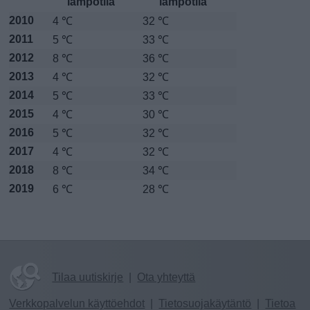
lämpötila
lämpötila
2010
4 ℃
32 ℃
2011
5 ℃
33 ℃
2012
8 ℃
36 ℃
2013
4 ℃
32 ℃
2014
5 ℃
33 ℃
2015
4 ℃
30 ℃
2016
5 ℃
32 ℃
2017
4 ℃
32 ℃
2018
8 ℃
34 ℃
2019
6 ℃
28 ℃
Tilaa uutiskirje
|
Ota yhteyttä
Verkkopalvelun käyttöehdot
|
Tietosuojakäytäntö
|
Tietoa