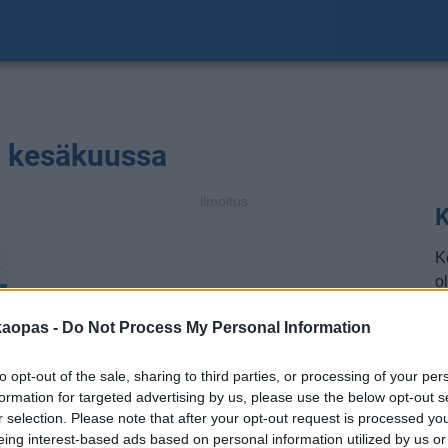
a kesäkuussa
ilmoitus
K
K
℃
ol
a
kaopas -
Do Not Process My Personal Information
a
m
to opt-out of the sale, sharing to third parties, or processing of your per
k
formation for targeted advertising by us, please use the below opt-out s
t
r selection. Please note that after your opt-out request is processed y
℃
eing interest-based ads based on personal information utilized by us or
H