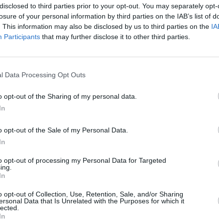
disclosed to third parties prior to your opt-out. You may separately opt-
j
losure of your personal information by third parties on the IAB’s list of
2
. This information may also be disclosed by us to third parties on the
IA
j
Participants
that may further disclose it to other third parties.
p
ä
Kesäkuun keskilämpötila Chișinăussa
K
10 vuoden tarkastelujaksolla
m
l Data Processing Opt Outs
t
o opt-out of the Sharing of my personal data.
Mikä on Chișinăun tavanomainen lämpötila kesäkuussa.
In
A
Alin
Ylin
Vuorokauden
l
Vuosi
lämpötila
lämpötila
keskilämpötila
o opt-out of the Sale of my Personal Data.
keskimäärin
keskimäärin
j
In
2010
21 ℃
17 ℃
25 ℃
V
to opt-out of processing my Personal Data for Targeted
2011
20 ℃
16 ℃
25 ℃
ing.
2012
23 ℃
18 ℃
28 ℃
In
2
2013
21 ℃
17 ℃
26 ℃
2
o opt-out of Collection, Use, Retention, Sale, and/or Sharing
2014
20 ℃
15 ℃
24 ℃
ersonal Data that Is Unrelated with the Purposes for which it
2
lected.
2015
22 ℃
16 ℃
27 ℃
2
In