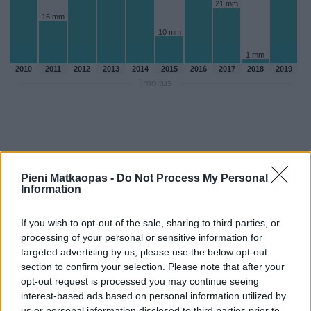
21 mm
16 mm
10 mm
1 mm
2010
2011
2012
2013
2014
2015
2016
2017
2018
2019
ilmoitus
Pieni Matkaopas -
Do Not Process My Personal
Information
If you wish to opt-out of the sale, sharing to third parties, or
processing of your personal or sensitive information for
targeted advertising by us, please use the below opt-out
section to confirm your selection. Please note that after your
opt-out request is processed you may continue seeing
Sadepäivien määärä elokuussa
interest-based ads based on personal information utilized by
aikaisempina vuosina
us or personal information disclosed to third parties prior to