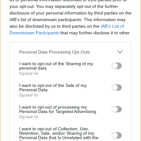
your opt-out. You may separately opt-out of the further
disclosure of your personal information by third parties on the
IAB’s list of downstream participants. This information may
also be disclosed by us to third parties on the
IAB’s List of
Downstream Participants
that may further disclose it to other
third parties.
Personal Data Processing Opt Outs
10 kpl
I want to opt-out of the Sharing of my
7 kpl
7 kpl
6 kpl
5 kpl
personal data.
5 kpl
5 kpl
5 kpl
3 kpl
Opted In
1 kpl
2010
2011
2012
2013
2014
2015
2016
2017
2018
2019
I want to opt-out of the Sale of my
Personal Data.
Entä muut kuukaudet? Miten paljon
Opted In
Chișinăussa on satanut...
I want to opt-out of processing my
Personal Data for Targeted Advertising.
Tammikuussa
Helmikuussa
Maaliskuussa
Opted In
Huhtikuussa
Toukokuussa
Kesäkuussa
I want to opt-out of Collection, Use,
Retention, Sale, and/or Sharing of my
Personal Data that Is Unrelated with the
Heinäkuussa
Elokuussa
Syyskuussa