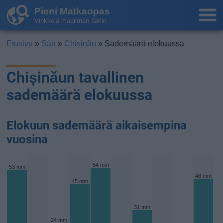
Pieni Matkaopas
Vinkkejä maailman ääriin
Etusivu
»
Sää
»
Chișinău
» Sademäärä elokuussa
Chișinăun tavallinen
sademäärä elokuussa
Elokuun sademäärä aikaisempina
vuosina
54 mm
53 mm
48 mm
45 mm
31 mm
24 mm