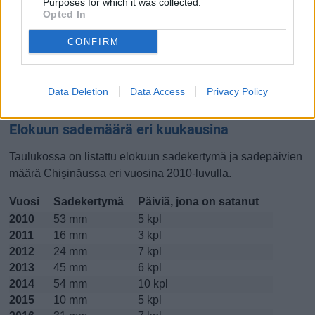
Purposes for which it was collected.
Opted In
Lokakuussa
Marraskuussa
Joulukuussa
CONFIRM
Kiinnostavatko lämpötilat?
Katso miten
lämmintä Chișinăussa on ollut elokuussa
viime
Data Deletion
Data Access
Privacy Policy
vuosina.
Elokuun sademäärä eri kuukausina
Taulukossa on listattu elokuun sadekertymä ja sadepäivien
määrä Chișinăussa eri vuosina 2010-luvulla.
Vuosi
Sadekertymä
Päiviä, jona on satanut
2010
53 mm
5 kpl
2011
16 mm
3 kpl
2012
24 mm
7 kpl
2013
45 mm
6 kpl
2014
54 mm
10 kpl
2015
10 mm
5 kpl