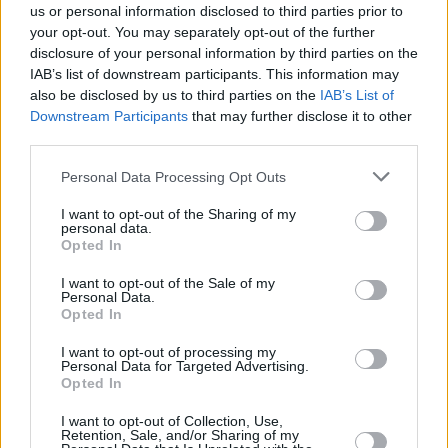
us or personal information disclosed to third parties prior to
your opt-out. You may separately opt-out of the further
disclosure of your personal information by third parties on the
IAB’s list of downstream participants. This information may
also be disclosed by us to third parties on the
IAB’s List of
Downstream Participants
that may further disclose it to other
third parties.
13 kpl
13 kpl
Personal Data Processing Opt Outs
11 kpl
10 kpl
10 kpl
9 kpl
9 kpl
8 kpl
8 kpl
I want to opt-out of the Sharing of my
5 kpl
personal data.
Opted In
2010
2011
2012
2013
2014
2015
2016
2017
2018
2019
I want to opt-out of the Sale of my
Entä muut kuukaudet? Miten paljon
Personal Data.
Opted In
Chongqingissa on satanut...
I want to opt-out of processing my
Tammikuussa
Helmikuussa
Maaliskuussa
Personal Data for Targeted Advertising.
Opted In
Huhtikuussa
Toukokuussa
Kesäkuussa
I want to opt-out of Collection, Use,
Retention, Sale, and/or Sharing of my
Heinäkuussa
Elokuussa
Syyskuussa