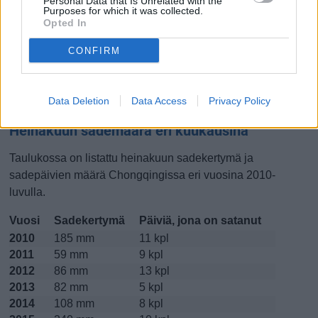
Personal Data that Is Unrelated with the
Purposes for which it was collected.
Lokakuussa
Marraskuussa
Joulukuussa
Opted In
CONFIRM
Kiinnostavatko lämpötilat?
Katso miten
lämmintä Chongqingissa on ollut heinakuussa
Data Deletion
Data Access
Privacy Policy
viime vuosina.
Heinakuun sademäärä eri kuukausina
Taulukossa on listattu heinakuun sadekertymä ja
sadepäivien määrä Chongqingissa eri vuosina 2010-
luvulla.
Vuosi
Sadekertymä
Päiviä, jona on satanut
2010
185 mm
11 kpl
2011
59 mm
9 kpl
2012
86 mm
13 kpl
2013
82 mm
5 kpl
2014
108 mm
8 kpl