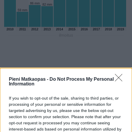
86 mm
82 mm
59 mm
2010
2011
2012
2013
2014
2015
2016
2017
2018
2019
ilmoitus
Pieni Matkaopas -
Do Not Process My Personal
Information
If you wish to opt-out of the sale, sharing to third parties, or
processing of your personal or sensitive information for
targeted advertising by us, please use the below opt-out
section to confirm your selection. Please note that after your
Sadepäivien määärä heinakuussa
opt-out request is processed you may continue seeing
aikaisempina vuosina
interest-based ads based on personal information utilized by