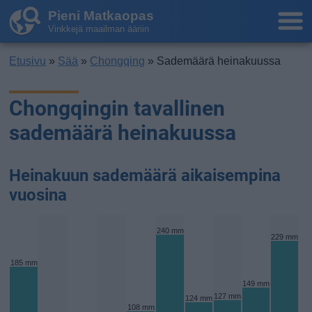
Pieni Matkaopas
Vinkkejä maailman ääriin
Etusivu
»
Sää
»
Chongqing
» Sademäärä heinakuussa
Chongqingin tavallinen
sademäärä heinakuussa
Heinakuun sademäärä aikaisempina
vuosina
240 mm
229 mm
185 mm
149 mm
127 mm
124 mm
108 mm