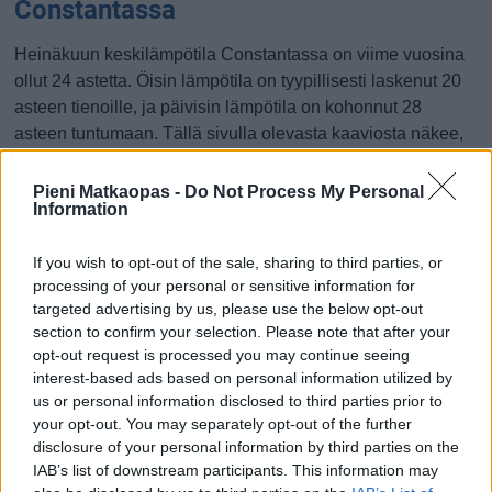
Constantassa
Heinäkuun keskilämpötila Constantassa on viime vuosina
ollut 24 astetta. Öisin lämpötila on tyypillisesti laskenut 20
asteen tienoille, ja päivisin lämpötila on kohonnut 28
asteen tuntumaan. Tällä sivulla olevasta kaaviosta näkee,
miten lämmin sää Constantassa on keskimäärin ollut
heinäkuussa viime vuosina ja vaihteluväli, jolla lämpötila
Pieni Matkaopas -
Do Not Process My Personal
Information
tavallisina päivinä on minäkin vuonna liikkunut.
Hetkellisesti Constantassa on silti koettu tätäkin kylmempiä
If you wish to opt-out of the sale, sharing to third parties, or
ja lämpimämpiä heinäkuisia päiviä. Esimerkiksi vuoden
processing of your personal or sensitive information for
2011 heinäkuussa lämpötila käväisi alimmillaan 14
targeted advertising by us, please use the below opt-out
section to confirm your selection. Please note that after your
asteessa ja toisaalta samassa heinäkuussa hätyyteltiin
opt-out request is processed you may continue seeing
eräänä poikkeuksellisen lämpimänä päivänä 34 asteen
interest-based ads based on personal information utilized by
lukemia.
us or personal information disclosed to third parties prior to
your opt-out. You may separately opt-out of the further
Entä muut kuukaudet? Miten lämmintä
disclosure of your personal information by third parties on the
Constantassa on ollut...
IAB’s list of downstream participants. This information may