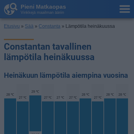
Pieni Matkaopas
Vinkkejä maailman ääriin
Etusivu
»
Sää
»
Constanta
» Lämpötila heinäkuussa
Constantan tavallinen
lämpötila heinäkuussa
Heinäkuun lämpötila aiempina vuosina
29 ℃
28 ℃
28 ℃
28 ℃
28 ℃
27 ℃
27 ℃
27 ℃
27 ℃
27 ℃