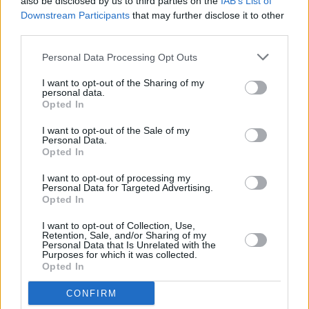
also be disclosed by us to third parties on the
IAB’s List of
Tammikuussa
Helmikuussa
Maaliskuussa
Downstream Participants
that may further disclose it to other
third parties.
Huhtikuussa
Toukokuussa
Kesäkuussa
Personal Data Processing Opt Outs
Heinäkuussa
Elokuussa
Syyskuussa
I want to opt-out of the Sharing of my
personal data.
Lokakuussa
Marraskuussa
Joulukuussa
Opted In
Kiinnostavatko sademäärät?
I want to opt-out of the Sale of my
Personal Data.
Opted In
Katso miten paljon
Constantassa on satanut heinäkuussa
aikaisempina vuosina.
I want to opt-out of processing my
Personal Data for Targeted Advertising.
Heinäkuun keskilämpötila
Opted In
Constantassa 10 vuoden
I want to opt-out of Collection, Use,
tarkastelujaksolla
Retention, Sale, and/or Sharing of my
Personal Data that Is Unrelated with the
Purposes for which it was collected.
Mikä on Constantan tavanomainen lämpötila heinäkuussa.
Opted In
CONFIRM
Alin
Ylin
Vuorokauden
Vuosi
lämpötila
lämpötila