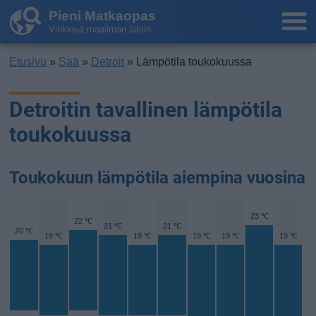
Pieni Matkaopas
Vinkkejä maailman ääriin
Etusivu
»
Sää
»
Detroit
» Lämpötila toukokuussa
Detroitin tavallinen lämpötila
toukokuussa
Toukokuun lämpötila aiempina vuosina
23 ℃
22 ℃
21 ℃
21 ℃
20 ℃
19 ℃
19 ℃
19 ℃
19 ℃
19 ℃