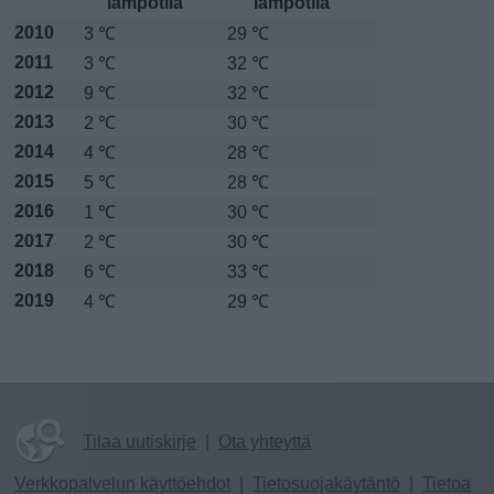
lämpötila
lämpötila
2010
3 ℃
29 ℃
2011
3 ℃
32 ℃
2012
9 ℃
32 ℃
2013
2 ℃
30 ℃
2014
4 ℃
28 ℃
2015
5 ℃
28 ℃
2016
1 ℃
30 ℃
2017
2 ℃
30 ℃
2018
6 ℃
33 ℃
2019
4 ℃
29 ℃
Tilaa uutiskirje
|
Ota yhteyttä
Verkkopalvelun käyttöehdot
|
Tietosuojakäytäntö
|
Tietoa