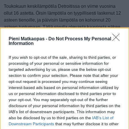
Toukokuun keskilämpötila Detroitissa on viime vuosina
ollut 16 astetta. Öisin lämpötila on tyypillisesti laskenut 12
asteen tienoille, ja päivisin lämpötila on kohonnut 20
asteen tuntumaan. Tällä sivulla olevasta kaaviosta näkee,
miten lämmin sää Detroitissa on keskimäärin ollut
Pieni Matkaopas -
Do Not Process My Personal
toukokuussa viime vuosina ja vaihteluväli, jolla lämpötila
Information
tavallisina päivinä on minäkin vuonna liikkunut.
If you wish to opt-out of the sale, sharing to third parties, or
Hetkellisesti Detroitissa on silti koettu tätäkin kylmempiä ja
processing of your personal or sensitive information for
lämpimämpiä toukokuisia päiviä. Esimerkiksi vuoden 2016
targeted advertising by us, please use the below opt-out
toukokuussa lämpötila käväisi alimmillaan 1 asteessa ja
section to confirm your selection. Please note that after your
toisaalta vuonna 2018 toukokuussa hätyyteltiin eräänä
opt-out request is processed you may continue seeing
poikkeuksellisen lämpimänä päivänä 33 asteen lukemia.
interest-based ads based on personal information utilized by
us or personal information disclosed to third parties prior to
Entä muut kuukaudet? Miten lämmintä
your opt-out. You may separately opt-out of the further
Detroitissa on ollut...
disclosure of your personal information by third parties on the
IAB’s list of downstream participants. This information may
also be disclosed by us to third parties on the
IAB’s List of
Tammikuussa
Helmikuussa
Maaliskuussa
Downstream Participants
that may further disclose it to other