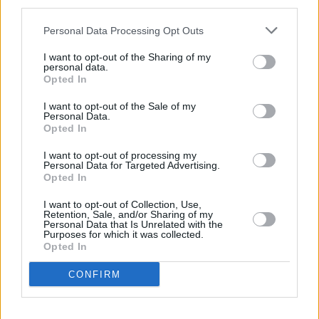
third parties.
Huhtikuussa
Toukokuussa
Kesäkuussa
Personal Data Processing Opt Outs
Heinäkuussa
Elokuussa
Syyskuussa
I want to opt-out of the Sharing of my
Lokakuussa
Marraskuussa
Joulukuussa
personal data.
Opted In
Kiinnostavatko sademäärät?
I want to opt-out of the Sale of my
Personal Data.
Katso miten paljon
Detroitissa on satanut toukokuussa
Opted In
aikaisempina vuosina.
I want to opt-out of processing my
Toukokuun keskilämpötila Detroitissa
Personal Data for Targeted Advertising.
Opted In
11 vuoden tarkastelujaksolla
I want to opt-out of Collection, Use,
Retention, Sale, and/or Sharing of my
Mikä on Detroitin tavanomainen lämpötila toukokuussa.
Personal Data that Is Unrelated with the
Purposes for which it was collected.
Opted In
Alin
Ylin
Vuorokauden
Vuosi
lämpötila
lämpötila
keskilämpötila
keskimäärin
keskimäärin
CONFIRM
2010
17 ℃
13 ℃
20 ℃
2011
15 ℃
12 ℃
19 ℃