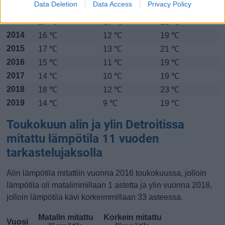
Data Deletion
Data Access
Privacy Policy
2012
18 ℃
14 ℃
22 ℃
2013
17 ℃
13 ℃
21 ℃
2014
16 ℃
12 ℃
19 ℃
2015
17 ℃
13 ℃
21 ℃
2016
15 ℃
11 ℃
19 ℃
2017
14 ℃
10 ℃
19 ℃
2018
18 ℃
12 ℃
23 ℃
2019
14 ℃
9 ℃
19 ℃
Toukokuun alin ja ylin Detroitissa
mitattu lämpötila 11 vuoden
tarkastelujaksolla
Alin lämpötila mitattiin vuonna 2016 toukokuussa, jolloin
lämpötila oli matalimmillaan 1 astetta ja ylin vuonna 2018,
jolloin lämpötila kävi korkeimmillaan 33 asteessa.
Matalin mitattu
Korkein mitattu
Vuosi