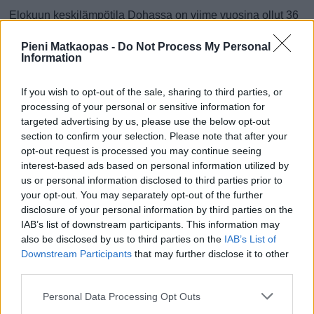
Elokuun keskilämpötila Dohassa on viime vuosina ollut 36
astetta. Öisin lämpötila on tyypillisesti laskenut 33 asteen
Pieni Matkaopas -
Do Not Process My Personal
tienoille, ja päivisin lämpötila on kohonnut 40 asteen
Information
tuntumaan. Tällä sivulla olevasta kaaviosta näkee, miten
lämmin sää Dohassa on keskimäärin ollut elokuussa viime
If you wish to opt-out of the sale, sharing to third parties, or
vuosina ja vaihteluväli, jolla lämpötila tavallisina päivinä on
processing of your personal or sensitive information for
minäkin vuonna liikkunut.
targeted advertising by us, please use the below opt-out
section to confirm your selection. Please note that after your
Hetkellisesti Dohassa on silti koettu tätäkin kylmempiä ja
opt-out request is processed you may continue seeing
lämpimämpiä elokuisia päiviä. Esimerkiksi vuoden 2013
interest-based ads based on personal information utilized by
elokuussa lämpötila käväisi alimmillaan 23 asteessa ja
us or personal information disclosed to third parties prior to
toisaalta vuonna 2019 elokuussa hätyyteltiin eräänä
your opt-out. You may separately opt-out of the further
disclosure of your personal information by third parties on the
poikkeuksellisen lämpimänä päivänä 47 asteen lukemia.
IAB’s list of downstream participants. This information may
Entä muut kuukaudet? Miten lämmintä
also be disclosed by us to third parties on the
IAB’s List of
Downstream Participants
that may further disclose it to other
Dohassa on ollut...
third parties.
Tammikuussa
Helmikuussa
Maaliskuussa
Personal Data Processing Opt Outs