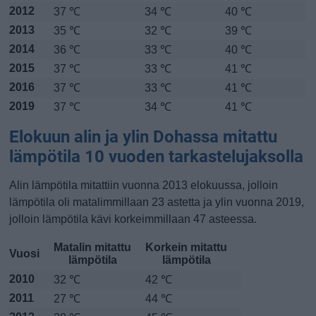
2012
37 ℃
34 ℃
40 ℃
2013
35 ℃
32 ℃
39 ℃
2014
36 ℃
33 ℃
40 ℃
2015
37 ℃
33 ℃
41 ℃
2016
37 ℃
33 ℃
41 ℃
2019
37 ℃
34 ℃
41 ℃
Elokuun alin ja ylin Dohassa mitattu
lämpötila 10 vuoden tarkastelujaksolla
Alin lämpötila mitattiin vuonna 2013 elokuussa, jolloin
lämpötila oli matalimmillaan 23 astetta ja ylin vuonna 2019,
jolloin lämpötila kävi korkeimmillaan 47 asteessa.
Matalin mitattu
Korkein mitattu
Vuosi
lämpötila
lämpötila
2010
32 ℃
42 ℃
2011
27 ℃
44 ℃