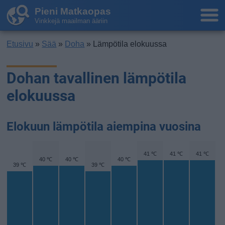
Pieni Matkaopas
Vinkkejä maailman ääriin
Etusivu
»
Sää
»
Doha
» Lämpötila elokuussa
Dohan tavallinen lämpötila
elokuussa
Elokuun lämpötila aiempina vuosina
41 ℃
41 ℃
41 ℃
40 ℃
40 ℃
40 ℃
39 ℃
39 ℃