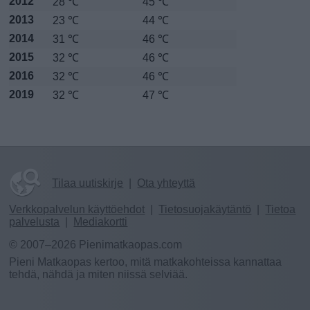
2012
28 ℃
45 ℃
2013
23 ℃
44 ℃
2014
31 ℃
46 ℃
2015
32 ℃
46 ℃
2016
32 ℃
46 ℃
2019
32 ℃
47 ℃
Tilaa uutiskirje
|
Ota yhteyttä
Verkkopalvelun käyttöehdot
|
Tietosuojakäytäntö
|
Tietoa
palvelusta
|
Mediakortti
© 2007–2026 Pienimatkaopas.com
Pieni Matkaopas kertoo, mitä matkakohteissa kannattaa
tehdä, nähdä ja miten niissä selviää.