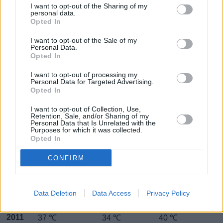
Huhtikuussa
Toukokuussa
Kesäkuussa
I want to opt-out of the Sharing of my
personal data.
Opted In
Heinäkuussa
Elokuussa
Syyskuussa
I want to opt-out of the Sale of my
Lokakuussa
Marraskuussa
Joulukuussa
Personal Data.
Opted In
Kiinnostavatko sademäärät?
I want to opt-out of processing my
Personal Data for Targeted Advertising.
Katso miten paljon
Dohassa on satanut elokuussa
Opted In
aikaisempina vuosina.
I want to opt-out of Collection, Use,
Elokuun keskilämpötila Dohassa 10
Retention, Sale, and/or Sharing of my
Personal Data that Is Unrelated with the
vuoden tarkastelujaksolla
Purposes for which it was collected.
Opted In
Mikä on Dohan tavanomainen lämpötila elokuussa.
CONFIRM
Alin
Ylin
Vuorokauden
Vuosi
lämpötila
lämpötila
keskilämpötila
keskimäärin
keskimäärin
Data Deletion
Data Access
Privacy Policy
2010
36 ℃
33 ℃
39 ℃
2011
37 ℃
34 ℃
40 ℃