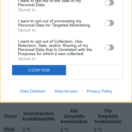
Dortmundissa on ollut...
I want to opt-out of the Sale of my
Personal Data.
Opted In
Tammikuussa
Helmikuussa
Maaliskuussa
I want to opt-out of processing my
Huhtikuussa
Personal Data for Targeted Advertising.
Toukokuussa
Kesäkuussa
Opted In
Heinäkuussa
Elokuussa
Syyskuussa
I want to opt-out of Collection, Use,
Retention, Sale, and/or Sharing of my
Lokakuussa
Marraskuussa
Joulukuussa
Personal Data that Is Unrelated with the
Purposes for which it was collected.
Opted In
Maaliskuun keskilämpötila
Dortmundissa 5 vuoden
CONFIRM
tarkastelujaksolla
Data Deletion
Data Access
Privacy Policy
Mikä on Dortmundin tavanomainen lämpötila
maaliskuussa.
Alin
Ylin
Vuorokauden
Vuosi
lämpötila
lämpötila
keskilämpötila
keskimäärin
keskimäärin
2016
5 ℃
2 ℃
8 ℃