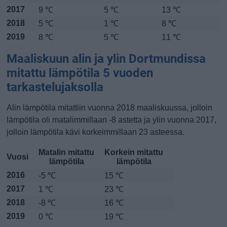
2017
9 ℃
5 ℃
13 ℃
2018
5 ℃
1 ℃
8 ℃
2019
8 ℃
5 ℃
11 ℃
Maaliskuun alin ja ylin Dortmundissa
mitattu lämpötila 5 vuoden
tarkastelujaksolla
Alin lämpötila mitattiin vuonna 2018 maaliskuussa, jolloin
lämpötila oli matalimmillaan -8 astetta ja ylin vuonna 2017,
jolloin lämpötila kävi korkeimmillaan 23 asteessa.
Matalin mitattu
Korkein mitattu
Vuosi
lämpötila
lämpötila
2016
-5 ℃
15 ℃
2017
1 ℃
23 ℃
2018
-8 ℃
16 ℃
2019
0 ℃
19 ℃