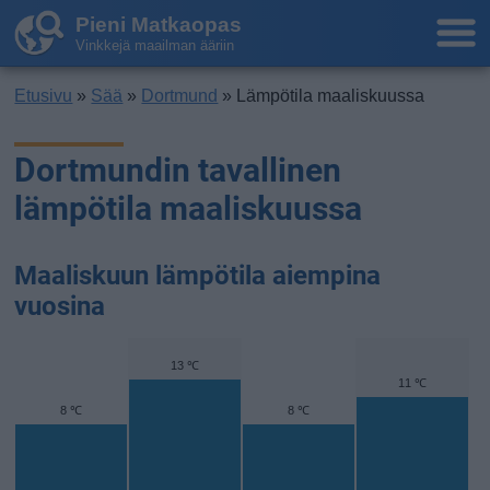
Pieni Matkaopas
Vinkkejä maailman ääriin
Etusivu
»
Sää
»
Dortmund
» Lämpötila maaliskuussa
Dortmundin tavallinen
lämpötila maaliskuussa
Maaliskuun lämpötila aiempina
vuosina
13 ℃
11 ℃
8 ℃
8 ℃