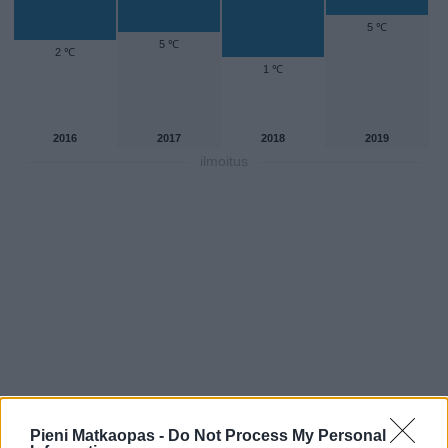
5 ℃
5 ℃
2 ℃
1 ℃
2016
2017
2018
2019
ilmoitus
Pieni Matkaopas -
Do Not Process My Personal