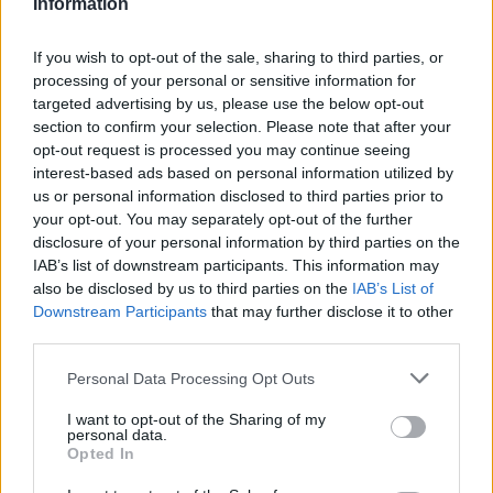
Maaliskuun keskilämpötila
Information
Dortmundissa
If you wish to opt-out of the sale, sharing to third parties, or
processing of your personal or sensitive information for
Maaliskuun keskilämpötila Dortmundissa on viime vuosina
targeted advertising by us, please use the below opt-out
ollut 7 astetta. Öisin lämpötila on tyypillisesti laskenut 3
section to confirm your selection. Please note that after your
asteen tienoille, ja päivisin lämpötila on kohonnut 10
opt-out request is processed you may continue seeing
asteen tuntumaan. Tällä sivulla olevasta kaaviosta näkee,
interest-based ads based on personal information utilized by
miten lämmin sää Dortmundissa on keskimäärin ollut
us or personal information disclosed to third parties prior to
maaliskuussa viime vuosina ja vaihteluväli, jolla lämpötila
your opt-out. You may separately opt-out of the further
disclosure of your personal information by third parties on the
tavallisina päivinä on minäkin vuonna liikkunut.
IAB’s list of downstream participants. This information may
Hetkellisesti Dortmundissa on silti koettu tätäkin kylmempiä
also be disclosed by us to third parties on the
IAB’s List of
Downstream Participants
that may further disclose it to other
ja lämpimämpiä maaliskuisia päiviä. Esimerkiksi vuoden
third parties.
2018 maaliskuussa lämpötila käväisi alimmillaan -8
asteessa ja toisaalta vuonna 2017 maaliskuussa
Personal Data Processing Opt Outs
hätyyteltiin eräänä poikkeuksellisen lämpimänä päivänä 23
asteen lukemia.
I want to opt-out of the Sharing of my
personal data.
Opted In
Entä muut kuukaudet? Miten lämmintä