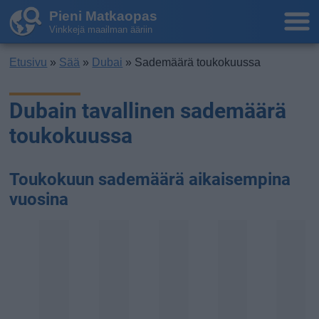
Pieni Matkaopas
Vinkkejä maailman ääriin
Etusivu
»
Sää
»
Dubai
» Sademäärä toukokuussa
Dubain tavallinen sademäärä
toukokuussa
Toukokuun sademäärä aikaisempina
vuosina