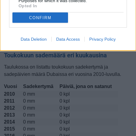
Purposes for which it was collected.
Opted In
Lokakuussa
Marraskuussa
Joulukuussa
CONFIRM
Kiinnostavatko lämpötilat?
Katso miten
lämmintä Dubaissa on ollut toukokuussa
viime
Data Deletion
Data Access
Privacy Policy
vuosina.
Toukokuun sademäärä eri kuukausina
Taulukossa on listattu toukokuun sadekertymä ja
sadepäivien määrä Dubaissa eri vuosina 2010-luvulla.
Vuosi
Sadekertymä
Päiviä, jona on satanut
2010
0 mm
0 kpl
2011
0 mm
0 kpl
2012
0 mm
0 kpl
2013
0 mm
0 kpl
2014
0 mm
0 kpl
2015
0 mm
0 kpl
2016
0 mm
0 kpl