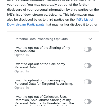
your opt-out. You may separately opt-out of the further
disclosure of your personal information by third parties on the
IAB’s list of downstream participants. This information may
also be disclosed by us to third parties on the
IAB’s List of
Downstream Participants
that may further disclose it to other
third parties.
Personal Data Processing Opt Outs
I want to opt-out of the Sharing of my
personal data.
Opted In
1 kpl
1 kpl
0 kpl
0 kpl
0 kpl
0 kpl
0 kpl
0 kpl
0 kpl
0 kpl
2010
2011
2012
2013
2014
2015
2016
2017
2018
2019
I want to opt-out of the Sale of my
Personal Data.
Entä muut kuukaudet? Miten paljon Dubaissa
Opted In
on satanut...
I want to opt-out of processing my
Personal Data for Targeted Advertising.
Tammikuussa
Helmikuussa
Maaliskuussa
Opted In
Huhtikuussa
Toukokuussa
Kesäkuussa
I want to opt-out of Collection, Use,
Retention, Sale, and/or Sharing of my
Personal Data that Is Unrelated with the
Heinäkuussa
Elokuussa
Syyskuussa