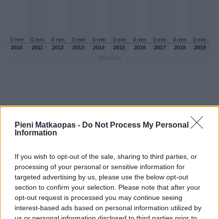
0 mm
0 mm
0 mm
0 mm
0 mm
0 mm
0 mm
0 mm
0 mm
0 mm
2010
2011
2012
2013
2014
2015
2016
2017
2018
2019
ilmoitus
Pieni Matkaopas -
Do Not Process My Personal
Information
If you wish to opt-out of the sale, sharing to third parties, or
processing of your personal or sensitive information for
targeted advertising by us, please use the below opt-out
section to confirm your selection. Please note that after your
opt-out request is processed you may continue seeing
Sadepäivien määärä toukokuussa
interest-based ads based on personal information utilized by
aikaisempina vuosina
us or personal information disclosed to third parties prior to