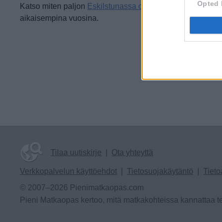
Opted 
Katso miten paljon
Eskilstunassa on satanut toukokuussa
aikaisempina vuosina.
Tilaa uutiskirje
|
Ota yhteyttä
Verkkopalvelun käyttöehdot
|
Tietosuojakäytäntö
|
Tieto
© 2007–2026 Pienimatkaopas.com
Pieni Matkaopas kertoo, mitä matkakohteissa kannattaa te