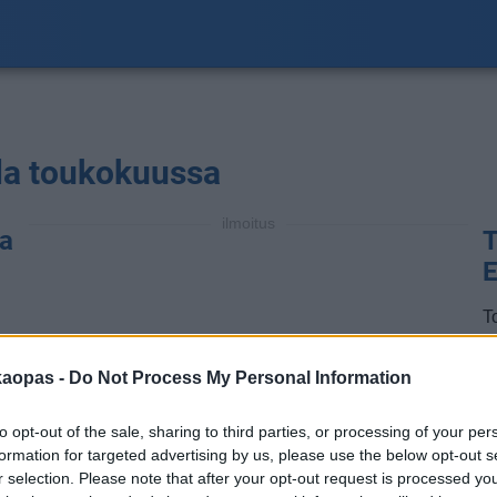
ila toukokuussa
ilmoitus
na
T
E
T
ol
a
kaopas -
Do Not Process My Personal Information
a
m
to opt-out of the sale, sharing to third parties, or processing of your per
t
formation for targeted advertising by us, please use the below opt-out s
t
r selection. Please note that after your opt-out request is processed y