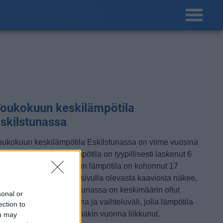
oukokuun keskilämpötila
skilstunassa
oukokuun keskilämpötila Eskilstunassa on viime vuosina
lut 12 astetta. Öisin lämpötila on tyypillisesti laskenut 6
steen tienoille, ja päivisin lämpötila on kohonnut 17
steen tuntumaan. Tällä sivulla olevasta kaaviosta näkee,
iten lämmin sää Eskilstunassa on keskimäärin ollut
sonal or
oukokuussa viime vuosina ja vaihteluväli, jolla lämpötila
ection to
avallisina päivinä on minäkin vuonna liikkunut.
ou may