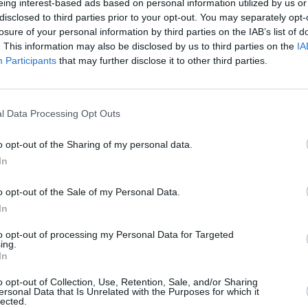
eing interest-based ads based on personal information utilized by us or
H
disclosed to third parties prior to your opt-out. You may separately opt-
j
losure of your personal information by third parties on the IAB’s list of
. This information may also be disclosed by us to third parties on the
IA
2
Participants
that may further disclose it to other third parties.
a
e
l
l Data Processing Opt Outs
ä
Toukokuun keskilämpötila
T
Eskilstunassa 10 vuoden
m
o opt-out of the Sharing of my personal data.
tarkastelujaksolla
t
In
Mikä on Eskilstunan tavanomainen lämpötila toukokuussa.
A
o opt-out of the Sale of my Personal Data.
l
In
Alin
Ylin
j
Vuorokauden
Vuosi
lämpötila
lämpötila
to opt-out of processing my Personal Data for Targeted
keskilämpötila
keskimäärin
keskimäärin
ing.
In
V
2010
11 ℃
6 ℃
15 ℃
2011
11 ℃
5 ℃
16 ℃
o opt-out of Collection, Use, Retention, Sale, and/or Sharing
2
ersonal Data that Is Unrelated with the Purposes for which it
2012
12 ℃
6 ℃
16 ℃
lected.
2