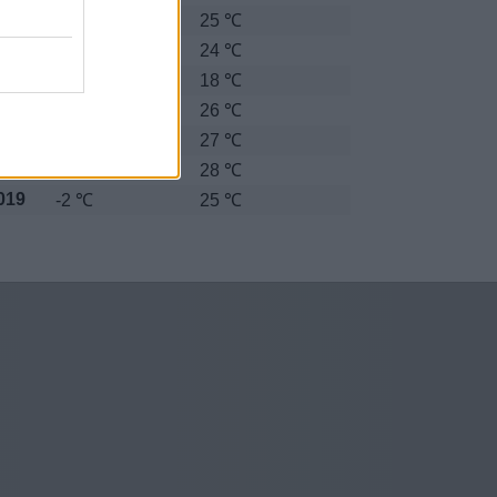
012
-3 ℃
25 ℃
013
-1 ℃
24 ℃
015
-1 ℃
18 ℃
016
-2 ℃
26 ℃
017
-7 ℃
27 ℃
018
-1 ℃
28 ℃
019
-2 ℃
25 ℃