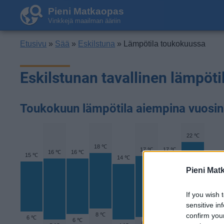
Pieni Matkaopas
Vinkkejä maailman ääriin
Etusivu
»
Sää
»
Eskilstuna
» Lämpötila toukokuussa
Eskilstunan tavallinen lämpöt
Toukokuun lämpötila aiempina vuosi
22 ℃
18 ℃
17 ℃
17 ℃
16 ℃
16 ℃
15 ℃
15 ℃
14 ℃
Pieni Mat
If you wish 
sensitive in
confirm you
8 ℃
6 ℃
6 ℃
6 ℃
5 ℃