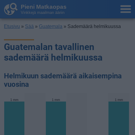
Pieni Matkaopas
Vinkkejä maailman ääriin
Etusivu
»
Sää
»
Guatemala
» Sademäärä helmikuussa
Guatemalan tavallinen
sademäärä helmikuussa
Helmikuun sademäärä aikaisempina
vuosina
1 mm
1 mm
1 mm