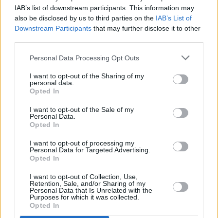
IAB’s list of downstream participants. This information may
also be disclosed by us to third parties on the
IAB’s List of
Downstream Participants
that may further disclose it to other
third parties.
Personal Data Processing Opt Outs
I want to opt-out of the Sharing of my
personal data.
Opted In
I want to opt-out of the Sale of my
2 kpl
2 kpl
Personal Data.
1 kpl
1 kpl
0 kpl
0 kpl
Opted In
2011
2013
2014
2015
2016
2019
Entä muut kuukaudet? Miten paljon
I want to opt-out of processing my
Personal Data for Targeted Advertising.
Guatemalassa on satanut...
Opted In
Tammikuussa
Helmikuussa
Maaliskuussa
I want to opt-out of Collection, Use,
Retention, Sale, and/or Sharing of my
Personal Data that Is Unrelated with the
Huhtikuussa
Toukokuussa
Kesäkuussa
Purposes for which it was collected.
Opted In
Heinäkuussa
Elokuussa
Syyskuussa