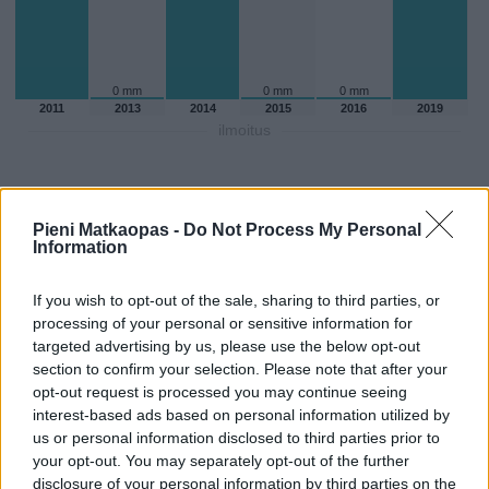
0 mm
0 mm
0 mm
2011
2013
2014
2015
2016
2019
ilmoitus
Pieni Matkaopas -
Do Not Process My Personal
Information
If you wish to opt-out of the sale, sharing to third parties, or
processing of your personal or sensitive information for
targeted advertising by us, please use the below opt-out
section to confirm your selection. Please note that after your
opt-out request is processed you may continue seeing
interest-based ads based on personal information utilized by
us or personal information disclosed to third parties prior to
Sadepäivien määärä helmikuussa
your opt-out. You may separately opt-out of the further
aikaisempina vuosina
disclosure of your personal information by third parties on the