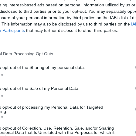
v
eing interest-based ads based on personal information utilized by us or
disclosed to third parties prior to your opt-out. You may separately opt-
H
losure of your personal information by third parties on the IAB’s list of
k
. This information may also be disclosed by us to third parties on the
IA
E
Participants
that may further disclose it to other third parties.
a
m
l
l Data Processing Opt Outs
ä
Maaliskuun keskilämpötila
M
o opt-out of the Sharing of my personal data.
Hammametissa 11 vuoden
m
In
tarkastelujaksolla
t
o opt-out of the Sale of my Personal Data.
Mikä on Hammametin tavanomainen lämpötila
A
In
maaliskuussa.
l
j
to opt-out of processing my Personal Data for Targeted
Alin
Ylin
ing.
Vuorokauden
In
Vuosi
lämpötila
lämpötila
keskilämpötila
V
keskimäärin
keskimäärin
o opt-out of Collection, Use, Retention, Sale, and/or Sharing
2011
13 ℃
9 ℃
18 ℃
2
ersonal Data that Is Unrelated with the Purposes for which it