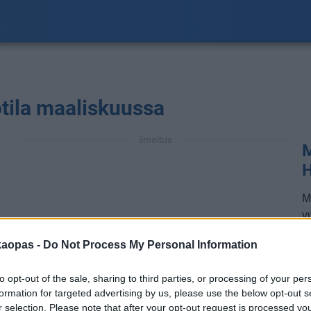
tila maaliskuussa
ilmoitus
M
M
vu
l
kaopas -
Do Not Process My Personal Information
k
k
to opt-out of the sale, sharing to third parties, or processing of your per
k
formation for targeted advertising by us, please use the below opt-out s
va
r selection. Please note that after your opt-out request is processed y