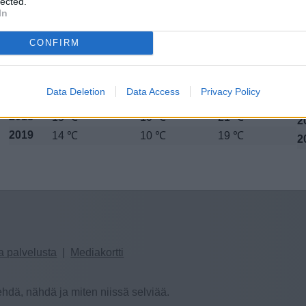
lected.
2012
13 ℃
10 ℃
16 ℃
2
In
2013
15 ℃
11 ℃
20 ℃
2
2014
CONFIRM
13 ℃
10 ℃
17 ℃
2
2015
14 ℃
10 ℃
18 ℃
2
2016
14 ℃
9 ℃
19 ℃
2
Data Deletion
Data Access
Privacy Policy
2017
15 ℃
10 ℃
19 ℃
2
2018
15 ℃
10 ℃
21 ℃
2
2019
14 ℃
10 ℃
19 ℃
2
a palvelusta
|
Mediakortti
hdä, nähdä ja miten niissä selviää.