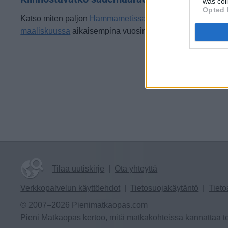
was col
Opted 
Katso miten paljon
Hammametissa on satanut
maaliskuussa
aikaisempina vuosina.
Tilaa uutiskirje
|
Ota yhteyttä
Verkkopalvelun käyttöehdot
|
Tietosuojakäytäntö
|
Tieto
© 2007–2026 Pienimatkaopas.com
Pieni Matkaopas kertoo, mitä matkakohteissa kannattaa te