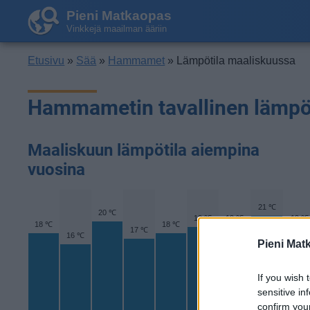
Pieni Matkaopas
Vinkkejä maailman ääriin
Etusivu
»
Sää
»
Hammamet
» Lämpötila maaliskuussa
Hammametin tavallinen lämpö
Maaliskuun lämpötila aiempina
vuosina
21 ℃
20 ℃
19 ℃
19 ℃
19 ℃
18 ℃
18 ℃
17 ℃
16 ℃
Pieni Mat
If you wish 
sensitive in
confirm you