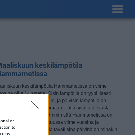
aaliskuun keskilämpötila
Hammametissa
aaliskuun keskilämpötila Hammametissa on viime
osina ollut 14 astetta. Öisin lämpötila on tyypillisesti
askenut 10 asteen tienoille, ja päivisin lämpötila on
ohonnut 18 asteen tuntumaan. Tällä sivulla olevasta
aaviosta näkee, miten lämmin sää Hammametissa on
sonal or
eskimäärin ollut maaliskuussa viime vuosina ja
ection to
ihteluväli, jolla lämpötila tavallisina päivinä on minäkin
ou may