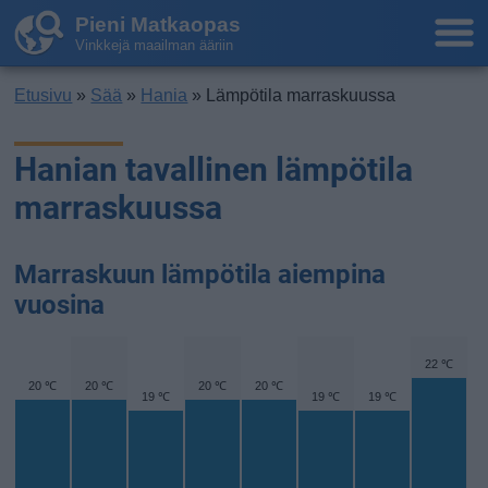
Pieni Matkaopas
Vinkkejä maailman ääriin
Etusivu
»
Sää
»
Hania
» Lämpötila marraskuussa
Hanian tavallinen lämpötila
marraskuussa
Marraskuun lämpötila aiempina
vuosina
22 ℃
20 ℃
20 ℃
20 ℃
20 ℃
19 ℃
19 ℃
19 ℃