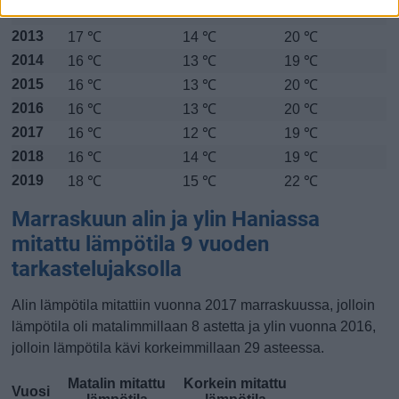
2012
17 ℃
15 ℃
20 ℃
2013
17 ℃
14 ℃
20 ℃
2014
16 ℃
13 ℃
19 ℃
2015
16 ℃
13 ℃
20 ℃
2016
16 ℃
13 ℃
20 ℃
2017
16 ℃
12 ℃
19 ℃
2018
16 ℃
14 ℃
19 ℃
2019
18 ℃
15 ℃
22 ℃
Marraskuun alin ja ylin Haniassa
mitattu lämpötila 9 vuoden
tarkastelujaksolla
Alin lämpötila mitattiin vuonna 2017 marraskuussa, jolloin
lämpötila oli matalimmillaan 8 astetta ja ylin vuonna 2016,
jolloin lämpötila kävi korkeimmillaan 29 asteessa.
Matalin mitattu
Korkein mitattu
Vuosi