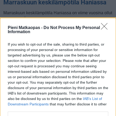
Marraskuun keskilämpötila Haniassa
Marraskuun keskilämpötila Haniassa on viime vuosina ollut
17 astetta. Öisin lämpötila on tyypillisesti laskenut 14
asteen tienoille, ja päivisin lämpötila on kohonnut 20
Pieni Matkaopas -
Do Not Process My Personal
asteen tuntumaan. Tällä sivulla olevasta kaaviosta näkee,
Information
miten lämmin sää Haniassa on keskimäärin ollut
marraskuussa viime vuosina ja vaihteluväli, jolla lämpötila
If you wish to opt-out of the sale, sharing to third parties, or
processing of your personal or sensitive information for
tavallisina päivinä on minäkin vuonna liikkunut.
targeted advertising by us, please use the below opt-out
Hetkellisesti Haniassa on silti koettu tätäkin kylmempiä ja
section to confirm your selection. Please note that after your
opt-out request is processed you may continue seeing
lämpimämpiä marraskuisia päiviä. Esimerkiksi vuoden
interest-based ads based on personal information utilized by
2017 marraskuussa lämpötila käväisi alimmillaan 8
us or personal information disclosed to third parties prior to
asteessa ja toisaalta vuonna 2016 marraskuussa
your opt-out. You may separately opt-out of the further
hätyyteltiin eräänä poikkeuksellisen lämpimänä päivänä 29
disclosure of your personal information by third parties on the
asteen lukemia.
IAB’s list of downstream participants. This information may
also be disclosed by us to third parties on the
IAB’s List of
Entä muut kuukaudet? Miten lämmintä
Downstream Participants
that may further disclose it to other
Haniassa on ollut...
third parties.