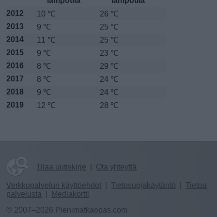
lämpötila
lämpötila
2012
10 ℃
26 ℃
2013
9 ℃
25 ℃
2014
11 ℃
25 ℃
2015
9 ℃
23 ℃
2016
8 ℃
29 ℃
2017
8 ℃
24 ℃
2018
9 ℃
24 ℃
2019
12 ℃
28 ℃
Tilaa uutiskirje
|
Ota yhteyttä
Verkkopalvelun käyttöehdot
|
Tietosuojakäytäntö
|
Tietoa
palvelusta
|
Mediakortti
© 2007–2026 Pienimatkaopas.com