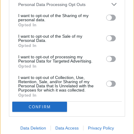
Personal Data Processing Opt Outs
Tammikuussa
Helmikuussa
Maaliskuussa
I want to opt-out of the Sharing of my
Huhtikuussa
Toukokuussa
Kesäkuussa
personal data.
Opted In
Heinäkuussa
Elokuussa
Syyskuussa
I want to opt-out of the Sale of my
Lokakuussa
Personal Data.
Marraskuussa
Joulukuussa
Opted In
Kiinnostavatko sademäärät?
I want to opt-out of processing my
Personal Data for Targeted Advertising.
Opted In
Katso miten paljon
Haniassa on satanut marraskuussa
aikaisempina vuosina.
I want to opt-out of Collection, Use,
Retention, Sale, and/or Sharing of my
Marraskuun keskilämpötila Haniassa 9
Personal Data that Is Unrelated with the
Purposes for which it was collected.
vuoden tarkastelujaksolla
Opted In
CONFIRM
Mikä on Hanian tavanomainen lämpötila marraskuussa.
Alin
Ylin
Vuorokauden
Vuosi
lämpötila
lämpötila
keskilämpötila
Data Deletion
Data Access
Privacy Policy
keskimäärin
keskimäärin