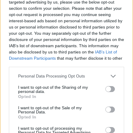
targeted advertising by us, please use the below opt-out
Sateen määrä (kertymä) lähipäivinä
section to confirm your selection. Please note that after your
(mm), ennuste
opt-out request is processed you may continue seeing
interest-based ads based on personal information utilized by
us or personal information disclosed to third parties prior to
6.9 mm
your opt-out. You may separately opt-out of the further
disclosure of your personal information by third parties on the
IAB’s list of downstream participants. This information may
also be disclosed by us to third parties on the
IAB’s List of
2.9 mm
Downstream Participants
that may further disclose it to other
third parties.
1.6 mm
1.2 mm
0.3 mm
0 mm
Personal Data Processing Opt Outs
8.8.
9.8.
10.8.
11.8.
12.8.
13.8.
I want to opt-out of the Sharing of my
Parhaat matkustusajat
personal data.
Opted In
Milloin Havannaan kannattaa säiden puolesta matkustaa?
I want to opt-out of the Sale of my
Personal Data.
Aiempina vuosina Havannan lämpimimmät neljä kuukautta
Opted In
keskimäärin (alkaen lämpimimmästä) ovat olleet elokuu,
heinäkuu, kesäkuu ja syyskuu. Näiden kuukausien aikana
I want to opt-out of processing my
Personal Data for Targeted Advertising.