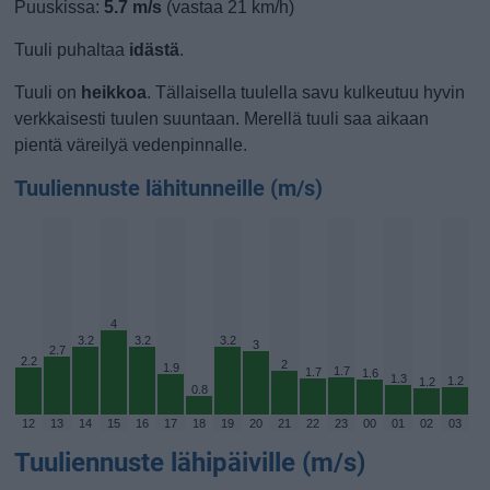
Puuskissa:
5.7 m/s
(vastaa 21 km/h)
Tuuli puhaltaa
idästä
.
Tuuli on
heikkoa
. Tällaisella tuulella savu kulkeutuu hyvin
verkkaisesti tuulen suuntaan. Merellä tuuli saa aikaan
pientä väreilyä vedenpinnalle.
Tuuliennuste lähitunneille (m/s)
4
3.2
3.2
3.2
3
2.7
2.2
2
1.9
1.7
1.7
1.6
1.3
1.2
1.2
0.8
12
13
14
15
16
17
18
19
20
21
22
23
00
01
02
03
Tuuliennuste lähipäiville (m/s)