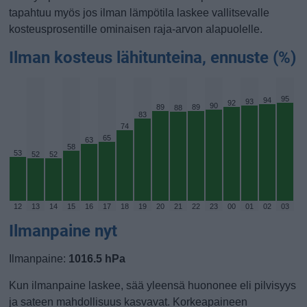
tapahtuu myös jos ilman lämpötila laskee vallitsevalle
kosteusprosentille ominaisen raja-arvon alapuolelle.
Ilman kosteus lähitunteina, ennuste (%)
95
94
93
92
90
89
89
88
83
74
65
63
58
53
52
52
12
13
14
15
16
17
18
19
20
21
22
23
00
01
02
03
Ilmanpaine nyt
Ilmanpaine:
1016.5 hPa
Kun ilmanpaine laskee, sää yleensä huononee eli pilvisyys
ja sateen mahdollisuus kasvavat. Korkeapaineen