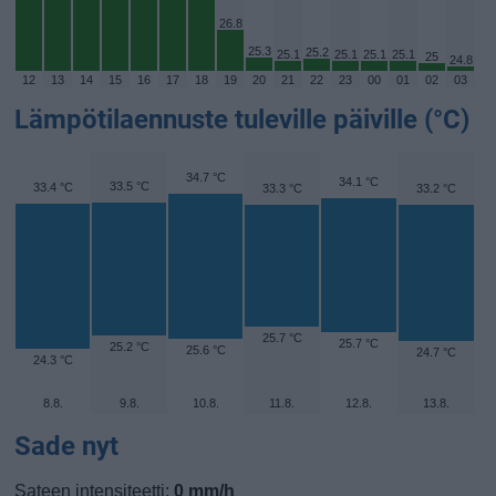
26.8
25.3
25.2
25.1
25.1
25.1
25.1
25
24.8
12
13
14
15
16
17
18
19
20
21
22
23
00
01
02
03
Lämpötilaennuste tuleville päiville (°C)
34.7 °C
34.1 °C
33.5 °C
33.4 °C
33.3 °C
33.2 °C
25.7 °C
25.7 °C
25.2 °C
25.6 °C
24.7 °C
24.3 °C
8.8.
9.8.
10.8.
11.8.
12.8.
13.8.
Sade nyt
Sateen intensiteetti:
0 mm/h