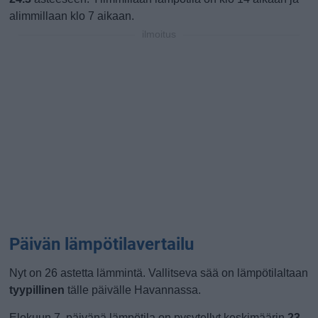
alimmillaan klo 7 aikaan.
ilmoitus
Päivän lämpötilavertailu
Nyt on 26 astetta lämmintä. Vallitseva sää on lämpötilaltaan
tyypillinen
tälle päivälle Havannassa.
Elokuun 7. päivänä lämpötila on pysytellyt keskimäärin
23