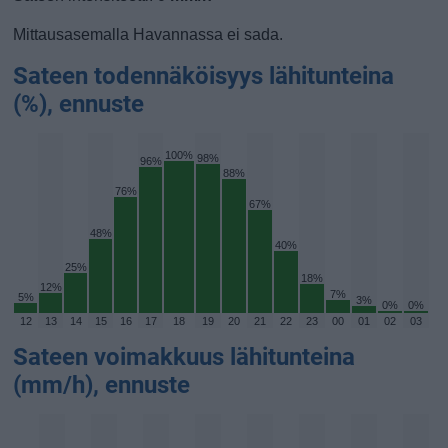
Mittausasemalla Havannassa ei sada.
Sateen todennäköisyys lähitunteina
(%), ennuste
100%
98%
96%
88%
76%
67%
48%
40%
25%
18%
12%
7%
5%
3%
0%
0%
12
13
14
15
16
17
18
19
20
21
22
23
00
01
02
03
Sateen voimakkuus lähitunteina
(mm/h), ennuste