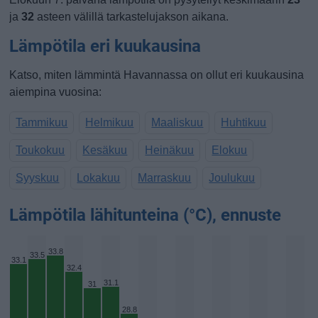
ja
32
asteen välillä tarkastelujakson aikana.
Lämpötila eri kuukausina
Katso, miten lämmintä Havannassa on ollut eri kuukausina
aiempina vuosina:
Tammikuu
Helmikuu
Maaliskuu
Huhtikuu
Toukokuu
Kesäkuu
Heinäkuu
Elokuu
Syyskuu
Lokakuu
Marraskuu
Joulukuu
Lämpötila lähitunteina (°C), ennuste
33.8
33.5
33.1
32.4
31.1
31
28.8