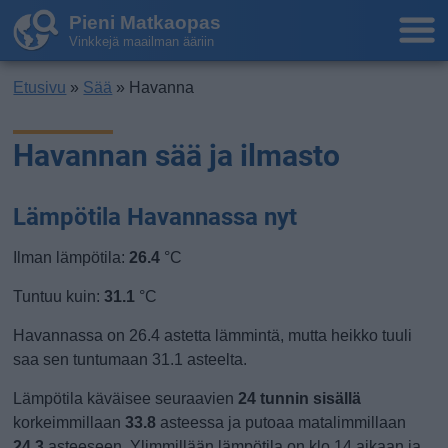
Pieni Matkaopas
Vinkkejä maailman ääriin
Etusivu
»
Sää
» Havanna
Havannan sää ja ilmasto
Lämpötila Havannassa nyt
Ilman lämpötila:
26.4
°C
Tuntuu kuin:
31.1
°C
Havannassa on 26.4 astetta lämmintä, mutta heikko tuuli
saa sen tuntumaan 31.1 asteelta.
Lämpötila käväisee seuraavien
24 tunnin sisällä
korkeimmillaan
33.8
asteessa ja putoaa matalimmillaan
24.3
asteeseen. Ylimmillään lämpötila on klo 14 aikaan ja