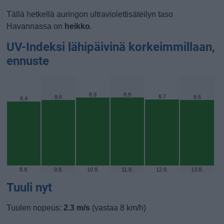
Tällä hetkellä auringon ultraviolettisäteilyn taso
Havannassa on
heikko
.
UV-Indeksi lähipäivinä korkeimmillaan,
ennuste
8.9
8.9
8.7
8.6
8.6
8.4
8.8.
9.8.
10.8.
11.8.
12.8.
13.8.
Tuuli nyt
Tuulen nopeus:
2.3 m/s
(vastaa 8 km/h)