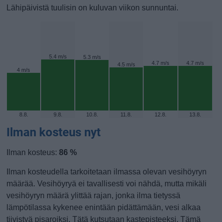
Lähipäivistä tuulisin on kuluvan viikon sunnuntai.
5.4 m/s
5.3 m/s
4.7 m/s
4.7 m/s
4.5 m/s
4 m/s
8.8.
9.8.
10.8.
11.8.
12.8.
13.8.
Ilman kosteus nyt
Ilman kosteus:
86 %
Ilman kosteudella tarkoitetaan ilmassa olevan vesihöyryn
määrää. Vesihöyryä ei tavallisesti voi nähdä, mutta mikäli
vesihöyryn määrä ylittää rajan, jonka ilma tietyssä
lämpötilassa kykenee enintään pidättämään, vesi alkaa
tiivistyä pisaroiksi. Tätä kutsutaan kastepisteeksi. Tämä