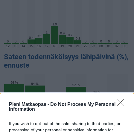
1.9
1
0.9
0.7
0.6
0.4
0.3
0
0
0
0
0
0
0
0
0
12
13
14
15
16
17
18
19
20
21
22
23
00
01
02
03
Sateen todennäköisyys lähipäivinä (%),
ennuste
96 %
94 %
92 %
78 %
Pieni Matkaopas -
Do Not Process My Personal
57 %
Information
45 %
If you wish to opt-out of the sale, sharing to third parties, or
processing of your personal or sensitive information for
8.8.
9.8.
10.8.
11.8.
12.8.
13.8.