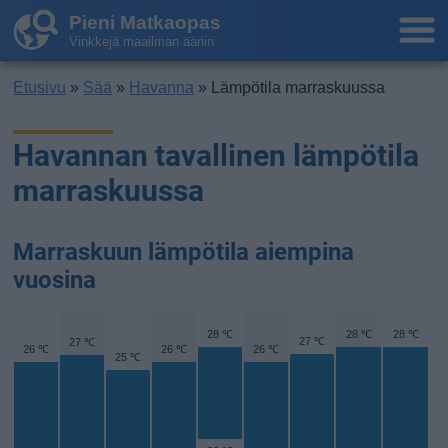
Pieni Matkaopas
Vinkkejä maailman ääriin
Etusivu
»
Sää
»
Havanna
» Lämpötila marraskuussa
Havannan tavallinen lämpötila
marraskuussa
Marraskuun lämpötila aiempina
vuosina
28 ℃
28 ℃
28 ℃
27 ℃
27 ℃
26 ℃
26 ℃
26 ℃
25 ℃