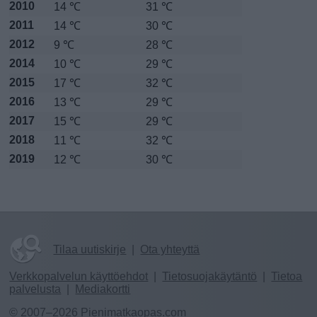
2010
14 ℃
31 ℃
2011
14 ℃
30 ℃
2012
9 ℃
28 ℃
2014
10 ℃
29 ℃
2015
17 ℃
32 ℃
2016
13 ℃
29 ℃
2017
15 ℃
29 ℃
2018
11 ℃
32 ℃
2019
12 ℃
30 ℃
Tilaa uutiskirje
|
Ota yhteyttä
Verkkopalvelun käyttöehdot
|
Tietosuojakäytäntö
|
Tietoa
palvelusta
|
Mediakortti
© 2007–2026 Pienimatkaopas.com