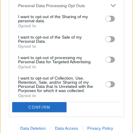
Havannassa on ollut...
Personal Data Processing Opt Outs
Tammikuussa
Helmikuussa
Maaliskuussa
I want to opt-out of the Sharing of my
personal data.
Huhtikuussa
Toukokuussa
Kesäkuussa
Opted In
Heinäkuussa
Elokuussa
Syyskuussa
I want to opt-out of the Sale of my
Personal Data.
Opted In
Lokakuussa
Marraskuussa
Joulukuussa
I want to opt-out of processing my
Personal Data for Targeted Advertising.
Marraskuun keskilämpötila
Opted In
Havannassa 11 vuoden
I want to opt-out of Collection, Use,
tarkastelujaksolla
Retention, Sale, and/or Sharing of my
Personal Data that Is Unrelated with the
Purposes for which it was collected.
Mikä on Havannan tavanomainen lämpötila marraskuussa.
Opted In
Alin
Ylin
Vuorokauden
CONFIRM
Vuosi
lämpötila
lämpötila
keskilämpötila
keskimäärin
keskimäärin
2010
22 ℃
18 ℃
26 ℃
Data Deletion
Data Access
Privacy Policy
2011
22 ℃
18 ℃
27 ℃