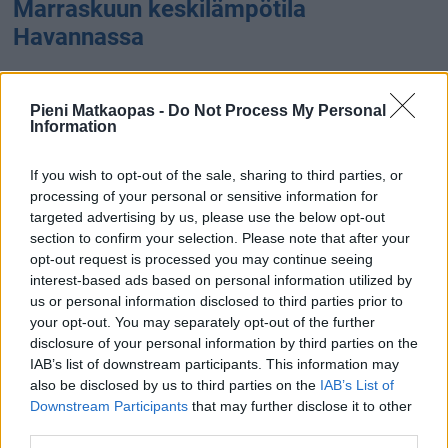
Marraskuun keskilämpötila
Havannassa
Marraskuun keskilämpötila Havannassa on viime vuosina
ollut 23 astetta. Öisin lämpötila on tyypillisesti laskenut 19
Pieni Matkaopas -
Do Not Process My Personal
asteen tienoille, ja päivisin lämpötila on kohonnut 27
Information
asteen tuntumaan. Tällä sivulla olevasta kaaviosta näkee,
miten lämmin sää Havannassa on keskimäärin ollut
If you wish to opt-out of the sale, sharing to third parties, or
processing of your personal or sensitive information for
marraskuussa viime vuosina ja vaihteluväli, jolla lämpötila
targeted advertising by us, please use the below opt-out
tavallisina päivinä on minäkin vuonna liikkunut.
section to confirm your selection. Please note that after your
opt-out request is processed you may continue seeing
Hetkellisesti Havannassa on silti koettu tätäkin kylmempiä
interest-based ads based on personal information utilized by
ja lämpimämpiä marraskuisia päiviä. Esimerkiksi vuoden
us or personal information disclosed to third parties prior to
2012 marraskuussa lämpötila käväisi alimmillaan 9
your opt-out. You may separately opt-out of the further
asteessa ja toisaalta vuonna 2015 marraskuussa
disclosure of your personal information by third parties on the
hätyyteltiin eräänä poikkeuksellisen lämpimänä päivänä 32
IAB’s list of downstream participants. This information may
asteen lukemia.
also be disclosed by us to third parties on the
IAB’s List of
Downstream Participants
that may further disclose it to other
Entä muut kuukaudet? Miten lämmintä
third parties.