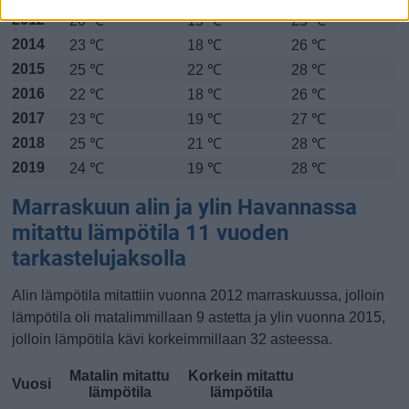
2012
20 ℃
15 ℃
25 ℃
2014
23 ℃
18 ℃
26 ℃
2015
25 ℃
22 ℃
28 ℃
2016
22 ℃
18 ℃
26 ℃
2017
23 ℃
19 ℃
27 ℃
2018
25 ℃
21 ℃
28 ℃
2019
24 ℃
19 ℃
28 ℃
Marraskuun alin ja ylin Havannassa
mitattu lämpötila 11 vuoden
tarkastelujaksolla
Alin lämpötila mitattiin vuonna 2012 marraskuussa, jolloin
lämpötila oli matalimmillaan 9 astetta ja ylin vuonna 2015,
jolloin lämpötila kävi korkeimmillaan 32 asteessa.
Matalin mitattu
Korkein mitattu
Vuosi
lämpötila
lämpötila