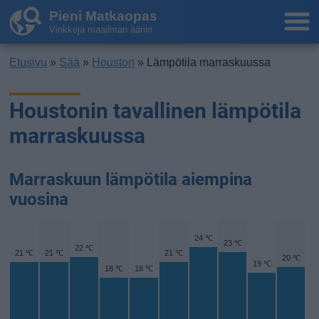
Pieni Matkaopas
Vinkkejä maailman ääriin
Etusivu
»
Sää
»
Houston
» Lämpötila marraskuussa
Houstonin tavallinen lämpötila
marraskuussa
Marraskuun lämpötila aiempina
vuosina
24 ℃
23 ℃
22 ℃
21 ℃
21 ℃
21 ℃
20 ℃
19 ℃
18 ℃
18 ℃