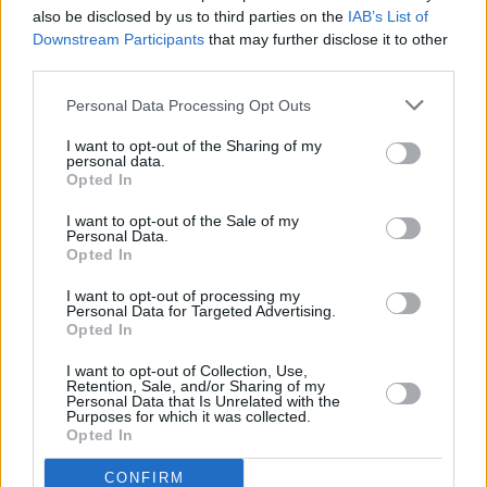
Houstonissa on ollut...
also be disclosed by us to third parties on the
IAB’s List of
Downstream Participants
that may further disclose it to other
Tammikuussa
Helmikuussa
Maaliskuussa
third parties.
Huhtikuussa
Toukokuussa
Kesäkuussa
Personal Data Processing Opt Outs
Heinäkuussa
Elokuussa
Syyskuussa
I want to opt-out of the Sharing of my
personal data.
Lokakuussa
Marraskuussa
Joulukuussa
Opted In
I want to opt-out of the Sale of my
Kiinnostavatko sademäärät?
Personal Data.
Opted In
Katso miten paljon
Houstonissa on satanut marraskuussa
I want to opt-out of processing my
aikaisempina vuosina.
Personal Data for Targeted Advertising.
Opted In
Marraskuun keskilämpötila
Houstonissa 10 vuoden
I want to opt-out of Collection, Use,
Retention, Sale, and/or Sharing of my
tarkastelujaksolla
Personal Data that Is Unrelated with the
Purposes for which it was collected.
Opted In
Mikä on Houstonin tavanomainen lämpötila marraskuussa.
CONFIRM