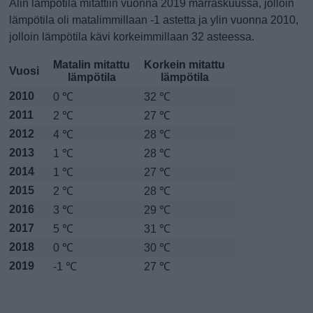
Alin lämpötila mitattiin vuonna 2019 marraskuussa, jolloin
lämpötila oli matalimmillaan -1 astetta ja ylin vuonna 2010,
jolloin lämpötila kävi korkeimmillaan 32 asteessa.
Matalin mitattu
Korkein mitattu
Vuosi
lämpötila
lämpötila
2010
0 ℃
32 ℃
2011
2 ℃
27 ℃
2012
4 ℃
28 ℃
2013
1 ℃
28 ℃
2014
1 ℃
27 ℃
2015
2 ℃
28 ℃
2016
3 ℃
29 ℃
2017
5 ℃
31 ℃
2018
0 ℃
30 ℃
2019
-1 ℃
27 ℃