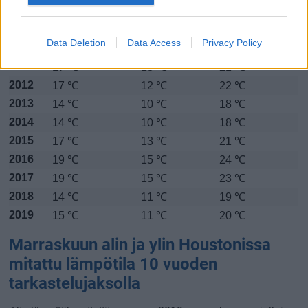
Alin
Ylin
Vuorokauden
Vuosi
lämpötila
lämpötila
keskilämpötila
keskimäärin
keskimäärin
Data Deletion
Data Access
Privacy Policy
2010
17 ℃
13 ℃
21 ℃
2011
17 ℃
13 ℃
21 ℃
2012
17 ℃
12 ℃
22 ℃
2013
14 ℃
10 ℃
18 ℃
2014
14 ℃
10 ℃
18 ℃
2015
17 ℃
13 ℃
21 ℃
2016
19 ℃
15 ℃
24 ℃
2017
19 ℃
15 ℃
23 ℃
2018
14 ℃
11 ℃
19 ℃
2019
15 ℃
11 ℃
20 ℃
Marraskuun alin ja ylin Houstonissa
mitattu lämpötila 10 vuoden
tarkastelujaksolla