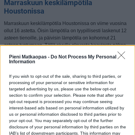
Marraskuun keskilämpötila
Houstonissa
Marraskuun keskilämpötila Houstonissa on viime vuosina
ollut 16 astetta. Öisin lämpötila on tyypillisesti laskenut 12
asteen tienoille, ja päivisin lämpötila on kohonnut 21
asteen tuntumaan. Tällä sivulla olevasta kaaviosta näkee,
miten lämmin sää Houstonissa on keskimäärin ollut
Pieni Matkaopas -
Do Not Process My Personal
marraskuussa viime vuosina ja vaihteluväli, jolla lämpötila
Information
tavallisina päivinä on minäkin vuonna liikkunut.
If you wish to opt-out of the sale, sharing to third parties, or
Hetkellisesti Houstonissa on silti koettu tätäkin kylmempiä
processing of your personal or sensitive information for
ja lämpimämpiä marraskuisia päiviä. Esimerkiksi vuoden
targeted advertising by us, please use the below opt-out
2019 marraskuussa lämpötila käväisi alimmillaan -1
section to confirm your selection. Please note that after your
asteessa ja toisaalta vuonna 2010 marraskuussa
opt-out request is processed you may continue seeing
hätyyteltiin eräänä poikkeuksellisen lämpimänä päivänä 32
interest-based ads based on personal information utilized by
us or personal information disclosed to third parties prior to
asteen lukemia.
your opt-out. You may separately opt-out of the further
Entä muut kuukaudet? Miten lämmintä
disclosure of your personal information by third parties on the
IAB’s list of downstream participants. This information may