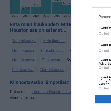
90 mm
66 mm
52 mm
44 mm
32 mm
33 mm
2010
2011
2012
2013
2014
2015
2016
2017
2018
2019
Persona
Entä muut kuukaudet? Miten paljon
I want t
Houstonissa on satanut...
Opted 
Tammikuussa
Helmikuussa
Maaliskuussa
I want t
Huhtikuussa
Toukokuussa
Kesäkuussa
Opted 
Heinäkuussa
Elokuussa
Syyskuussa
I want 
Advertis
Opted 
Lokakuussa
Marraskuussa
Joulukuussa
I want t
of my P
Kiinnostavatko lämpötilat?
was col
Opted 
Katso miten
lämmintä Houstonissa on ollut syyskuussa
viime vuosina.