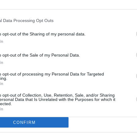
l Data Processing Opt Outs
Syyskuun sademäärä eri kuukausina
o opt-out of the Sharing of my personal data.
In
Taulukossa on listattu syyskuun sadekertymä ja
sadepäivien määrä Houstonissa eri vuosina 2010-luvulla.
o opt-out of the Sale of my Personal Data.
Vuosi
Sadekertymä
Päiviä, jona on satanut
In
2010
123 mm
6 kpl
to opt-out of processing my Personal Data for Targeted
2011
32 mm
5 kpl
ing.
2012
52 mm
8 kpl
In
2013
130 mm
8 kpl
o opt-out of Collection, Use, Retention, Sale, and/or Sharing
2014
90 mm
9 kpl
ersonal Data that Is Unrelated with the Purposes for which it
lected.
2015
66 mm
10 kpl
In
2016
44 mm
8 kpl
2017
33 mm
8 kpl
CONFIRM
2018
221 mm
18 kpl
2019
380 mm
10 kpl