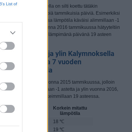
B’s List of
etkellisesti Kalymnoksella on silti koettu tätäkin
ylmempiä ja lämpimämpiä tammikuisia päiviä. Esimerkiksi
uoden 2015 tammikuussa lämpötila käväisi alimmillaan -1
steessa ja toisaalta vuonna 2016 tammikuussa hätyyteltiin
räänä poikkeuksellisen lämpimänä päivänä 19 asteen
ukemia.
ammikuun alin ja ylin Kalymnoksella
itattu lämpötila 7 vuoden
arkastelujaksolla
lin lämpötila mitattiin vuonna 2015 tammikuussa, jolloin
ämpötila oli matalimmillaan -1 astetta ja ylin vuonna 2016,
olloin lämpötila kävi korkeimmillaan 19 asteessa.
Matalin mitattu
Korkein mitattu
uosi
lämpötila
lämpötila
015
-1 ℃
18 ℃
016
1 ℃
19 ℃