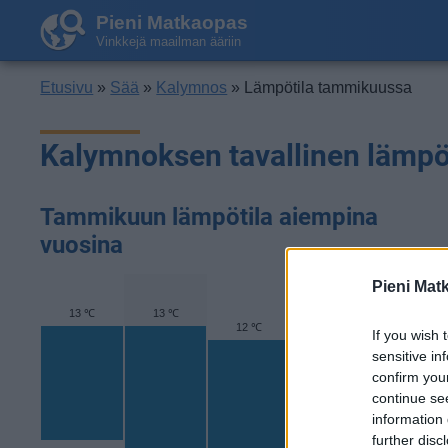
Pieni Matkaopas
Vinkkejä maailman ääriin
Etusivu
»
Sää
»
Kalymnos
» Lämpötila tammikuussa
Kalymnoksen tavallinen lämp
Tammikuun lämpötila aiempina
vuosina
Pieni Mat
14 ℃
13 ℃
13 ℃
13 ℃
12 ℃
If you wish 
sensitive in
confirm you
continue se
information 
further disc