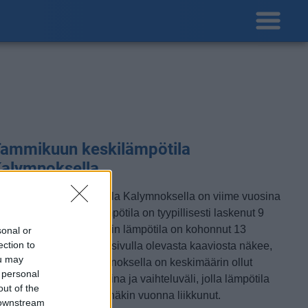
ammikuun keskilämpötila
alymnoksella
ammikuun keskilämpötila Kalymnoksella on viime vuosina
lut 11 astetta. Öisin lämpötila on tyypillisesti laskenut 9
steen tienoille, ja päivisin lämpötila on kohonnut 13
sonal or
ection to
steen tuntumaan. Tällä sivulla olevasta kaaviosta näkee,
ou may
iten lämmin sää Kalymnoksella on keskimäärin ollut
 personal
ammikuussa viime vuosina ja vaihteluväli, jolla lämpötila
out of the
avallisina päivinä on minäkin vuonna liikkunut.
 downstream