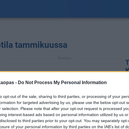
ötila tammikuussa
ilmoitus
T
K
T
kaopas -
Do Not Process My Personal Information
ol
a
to opt-out of the sale, sharing to third parties, or processing of your per
formation for targeted advertising by us, please use the below opt-out s
a
r selection. Please note that after your opt-out request is processed y
m
eing interest-based ads based on personal information utilized by us or
t
disclosed to third parties prior to your opt-out. You may separately opt-
t
losure of your personal information by third parties on the IAB’s list of