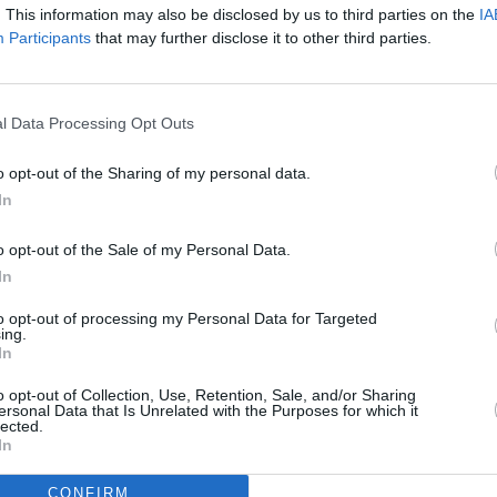
. This information may also be disclosed by us to third parties on the
IA
H
Participants
that may further disclose it to other third parties.
k
v
a
l Data Processing Opt Outs
e
l
o opt-out of the Sharing of my personal data.
ä
Tammikuun keskilämpötila
T
In
Kalymnoksella 7 vuoden
m
o opt-out of the Sale of my Personal Data.
tarkastelujaksolla
t
In
Mikä on Kalymnoksen tavanomainen lämpötila
A
to opt-out of processing my Personal Data for Targeted
ing.
tammikuussa.
l
In
j
Alin
Ylin
Vuorokauden
o opt-out of Collection, Use, Retention, Sale, and/or Sharing
Vuosi
lämpötila
lämpötila
keskilämpötila
ersonal Data that Is Unrelated with the Purposes for which it
V
keskimäärin
keskimäärin
lected.
In
2015
11 ℃
9 ℃
13 ℃
2
2016
11 ℃
8 ℃
13 ℃
2
CONFIRM