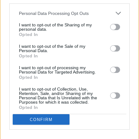
third parties.
Huhtikuussa
Toukokuussa
Kesäkuussa
Personal Data Processing Opt Outs
Heinäkuussa
Elokuussa
Syyskuussa
I want to opt-out of the Sharing of my
Lokakuussa
Marraskuussa
Joulukuussa
personal data.
Opted In
Kiinnostavatko sademäärät?
I want to opt-out of the Sale of my
Personal Data.
Katso miten paljon
Kyproksella on satanut helmikuussa
Opted In
aikaisempina vuosina.
I want to opt-out of processing my
Helmikuun keskilämpötila Kyproksella
Personal Data for Targeted Advertising.
Opted In
10 vuoden tarkastelujaksolla
I want to opt-out of Collection, Use,
Retention, Sale, and/or Sharing of my
Mikä on Kyproksen tavanomainen lämpötila helmikuussa.
Personal Data that Is Unrelated with the
Purposes for which it was collected.
Opted In
Alin
Ylin
Vuorokauden
Vuosi
lämpötila
lämpötila
keskilämpötila
keskimäärin
keskimäärin
CONFIRM
2010
14 ℃
10 ℃
18 ℃
2011
13 ℃
8 ℃
18 ℃