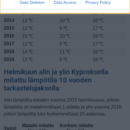
Data Deletion
Data Access
Privacy Policy
2012
11 ℃
7 ℃
16 ℃
2013
14 ℃
9 ℃
18 ℃
2014
13 ℃
10 ℃
18 ℃
2015
12 ℃
9 ℃
17 ℃
2016
15 ℃
10 ℃
19 ℃
2017
12 ℃
8 ℃
17 ℃
2018
14 ℃
11 ℃
18 ℃
2019
13 ℃
9 ℃
18 ℃
Helmikuun alin ja ylin Kyproksella
mitattu lämpötila 10 vuoden
tarkastelujaksolla
Alin lämpötila mitattiin vuonna 2015 helmikuussa, jolloin
lämpötila oli matalimmillaan 1 astetta ja ylin vuonna 2016,
jolloin lämpötila kävi korkeimmillaan 25 asteessa.
Matalin mitattu
Korkein mitattu
Vuosi