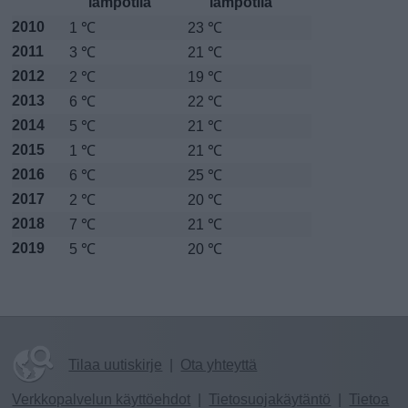
lämpötila
lämpötila
2010
1 ℃
23 ℃
2011
3 ℃
21 ℃
2012
2 ℃
19 ℃
2013
6 ℃
22 ℃
2014
5 ℃
21 ℃
2015
1 ℃
21 ℃
2016
6 ℃
25 ℃
2017
2 ℃
20 ℃
2018
7 ℃
21 ℃
2019
5 ℃
20 ℃
Tilaa uutiskirje
|
Ota yhteyttä
Verkkopalvelun käyttöehdot
|
Tietosuojakäytäntö
|
Tietoa