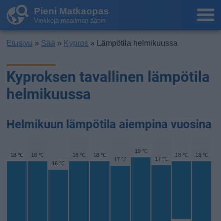
Pieni Matkaopas
Vinkkejä maailman ääriin
Etusivu
»
Sää
»
Kypros
» Lämpötila helmikuussa
Kyproksen tavallinen lämpötila
helmikuussa
Helmikuun lämpötila aiempina vuosina
19 ℃
18 ℃
18 ℃
18 ℃
18 ℃
18 ℃
18 ℃
17 ℃
17 ℃
16 ℃