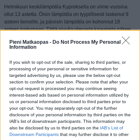
Helmikuun keskilämpötila Kyproksella on viime vuosina
ollut 13 astetta. Öisin lämpötila on tyypillisesti laskenut 9
asteen tienoille, ja päivisin lämpötila on kohonnut 18
asteen tuntumaan. Tällä sivulla olevasta kaaviosta näkee,
miten lämmin sää Kyproksella on keskimäärin ollut
Pieni Matkaopas -
Do Not Process My Personal
helmikuussa viime vuosina ja vaihteluväli, jolla lämpötila
Information
tavallisina päivinä on minäkin vuonna liikkunut.
If you wish to opt-out of the sale, sharing to third parties, or
Hetkellisesti Kyproksella on silti koettu tätäkin kylmempiä ja
processing of your personal or sensitive information for
lämpimämpiä helmikuisia päiviä. Esimerkiksi vuoden 2015
targeted advertising by us, please use the below opt-out
helmikuussa lämpötila käväisi alimmillaan 1 asteessa ja
section to confirm your selection. Please note that after your
toisaalta vuonna 2016 helmikuussa hätyyteltiin eräänä
opt-out request is processed you may continue seeing
poikkeuksellisen lämpimänä päivänä 25 asteen lukemia.
interest-based ads based on personal information utilized by
us or personal information disclosed to third parties prior to
Entä muut kuukaudet? Miten lämmintä
your opt-out. You may separately opt-out of the further
Kyproksella on ollut...
disclosure of your personal information by third parties on the
IAB’s list of downstream participants. This information may
also be disclosed by us to third parties on the
IAB’s List of
Tammikuussa
Helmikuussa
Maaliskuussa
Downstream Participants
that may further disclose it to other