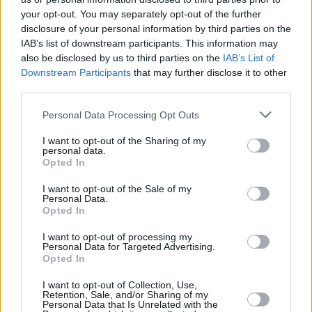
your opt-out. You may separately opt-out of the further
disclosure of your personal information by third parties on the
IAB’s list of downstream participants. This information may
also be disclosed by us to third parties on the
IAB’s List of
Downstream Participants
that may further disclose it to other
third parties.
Personal Data Processing Opt Outs
8 kpl
I want to opt-out of the Sharing of my
6 kpl
5 kpl
personal data.
5 kpl
4 kpl
3 kpl
3 kpl
Opted In
2 kpl
2 kpl
2 kpl
2010
2011
2012
2013
2014
2015
2016
2017
2018
2019
I want to opt-out of the Sale of my
Personal Data.
Entä muut kuukaudet? Miten paljon
Opted In
Kyproksella on satanut...
I want to opt-out of processing my
Personal Data for Targeted Advertising.
Tammikuussa
Helmikuussa
Maaliskuussa
Opted In
Huhtikuussa
Toukokuussa
Kesäkuussa
I want to opt-out of Collection, Use,
Retention, Sale, and/or Sharing of my
Personal Data that Is Unrelated with the
Heinäkuussa
Elokuussa
Syyskuussa