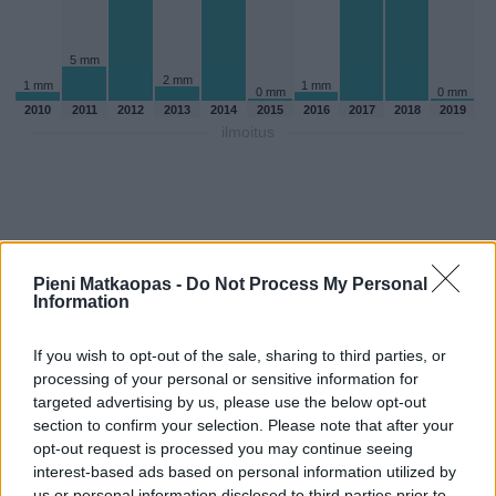
5 mm
2 mm
1 mm
1 mm
0 mm
0 mm
2010
2011
2012
2013
2014
2015
2016
2017
2018
2019
ilmoitus
Pieni Matkaopas -
Do Not Process My Personal
Information
If you wish to opt-out of the sale, sharing to third parties, or
processing of your personal or sensitive information for
targeted advertising by us, please use the below opt-out
section to confirm your selection. Please note that after your
opt-out request is processed you may continue seeing
Sadepäivien määärä toukokuussa
interest-based ads based on personal information utilized by
aikaisempina vuosina
us or personal information disclosed to third parties prior to