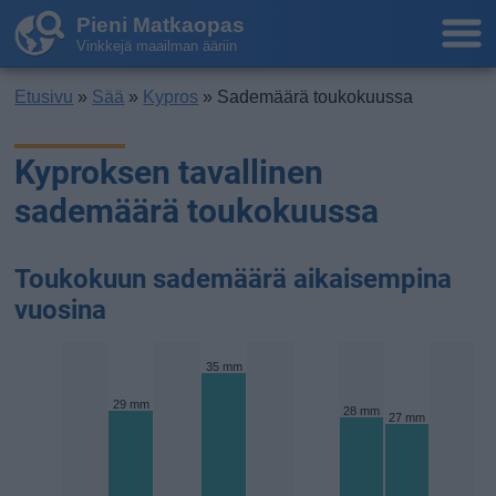
Pieni Matkaopas
Vinkkejä maailman ääriin
Etusivu
»
Sää
»
Kypros
» Sademäärä toukokuussa
Kyproksen tavallinen
sademäärä toukokuussa
Toukokuun sademäärä aikaisempina
vuosina
35 mm
29 mm
28 mm
27 mm