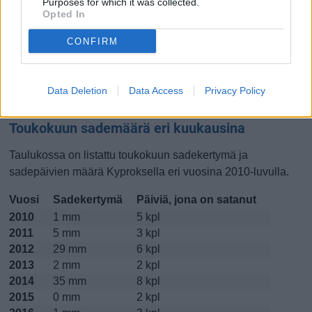
Purposes for which it was collected.
Opted In
Lokakuussa
Marraskuussa
Joulukuussa
CONFIRM
Kiinnostavatko lämpötilat?
Katso miten
lämmintä Kyproksella on ollut toukokuussa
Data Deletion
Data Access
Privacy Policy
viime vuosina.
Toukokuun sademäärä eri kuukausina
Taulukossa on listattu toukokuun sadekertymä ja
sadepäivien määrä Kyproksella eri vuosina 2010-luvulla.
Vuosi
Sadekertymä
Päiviä, jona on satanut
2010
1 mm
5 kpl
2011
5 mm
3 kpl
2012
29 mm
6 kpl
2013
2 mm
2 kpl
2014
35 mm
8 kpl
2015
0 mm
2 kpl