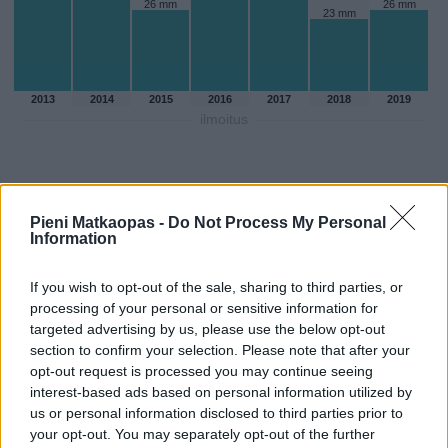
26 mm
26 mm
23 mm
2013
2014
2015
2016
2017
2018
2019
ilmoitus
Pieni Matkaopas -
Do Not Process My Personal
Information
If you wish to opt-out of the sale, sharing to third parties, or
processing of your personal or sensitive information for
targeted advertising by us, please use the below opt-out
section to confirm your selection. Please note that after your
opt-out request is processed you may continue seeing
interest-based ads based on personal information utilized by
Sadepäivien määärä lokakuussa
us or personal information disclosed to third parties prior to
your opt-out. You may separately opt-out of the further
aikaisempina vuosina