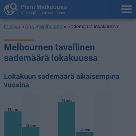
Pieni Matkaopas
Vinkkejä maailman ääriin
Etusivu
»
Sää
»
Melbourne
» Sademäärä lokakuussa
Melbournen tavallinen
sademäärä lokakuussa
Lokakuun sademäärä aikaisempina
vuosina
66 mm
56 mm
39 mm
34 mm