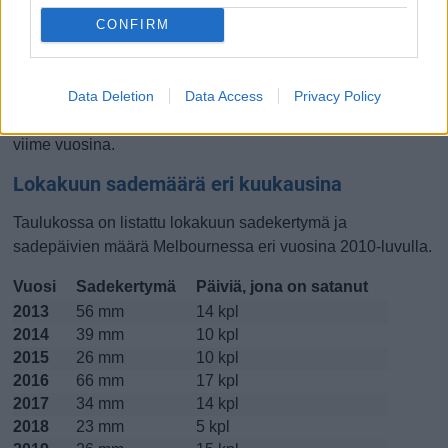
CONFIRM
Lokakuussa
Marraskuussa
Joulukuussa
Kiinnostavatko lämpötilat?
Data Deletion
Data Access
Privacy Policy
Katso miten
lämmintä Melbournessa on ollut lokakuussa
viime vuosina.
Lokakuun sademäärä eri kuukausina
Taulukossa on listattu lokakuun sadekertymä ja
sadepäivien määrä Melbournessa eri vuosina 2010-luvulla.
Vuosi
Sadekertymä
Päiviä, jona on satanut
2013
56 mm
14 kpl
2014
39 mm
10 kpl
2015
26 mm
10 kpl
2016
66 mm
17 kpl
2017
34 mm
14 kpl
2018
23 mm
5 kpl