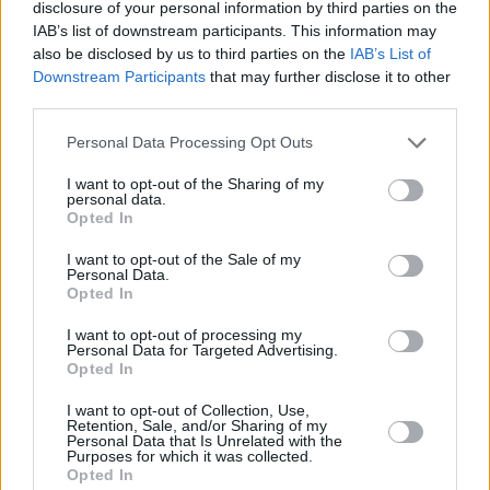
disclosure of your personal information by third parties on the
IAB’s list of downstream participants. This information may
also be disclosed by us to third parties on the
IAB’s List of
Downstream Participants
that may further disclose it to other
third parties.
Personal Data Processing Opt Outs
17 kpl
15 kpl
14 kpl
14 kpl
I want to opt-out of the Sharing of my
personal data.
10 kpl
10 kpl
Opted In
5 kpl
I want to opt-out of the Sale of my
Personal Data.
2013
2014
2015
2016
2017
2018
2019
Opted In
Entä muut kuukaudet? Miten paljon
I want to opt-out of processing my
Melbournessa on satanut...
Personal Data for Targeted Advertising.
Opted In
Tammikuussa
Helmikuussa
Maaliskuussa
I want to opt-out of Collection, Use,
Retention, Sale, and/or Sharing of my
Huhtikuussa
Toukokuussa
Kesäkuussa
Personal Data that Is Unrelated with the
Purposes for which it was collected.
Opted In
Heinäkuussa
Elokuussa
Syyskuussa