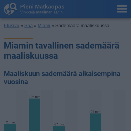
Pieni Matkaopas
Vinkkejä maailman ääriin
Etusivu
»
Sää
»
Miami
» Sademäärä maaliskuussa
Miamin tavallinen sademäärä
maaliskuussa
Maaliskuun sademäärä aikaisempina
vuosina
126 mm
94 mm
71 mm
67 mm