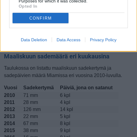
Purposes for which it was collected.
Opted In
Lokakuussa
Marraskuussa
Joulukuussa
CONFIRM
Kiinnostavatko lämpötilat?
Katso miten
lämmintä Miamissa on ollut maaliskuussa
Data Deletion
Data Access
Privacy Policy
viime vuosina.
Maaliskuun sademäärä eri kuukausina
Taulukossa on listattu maaliskuun sadekertymä ja
sadepäivien määrä Miamissa eri vuosina 2010-luvulla.
Vuosi
Sadekertymä
Päiviä, jona on satanut
2010
71 mm
6 kpl
2011
28 mm
4 kpl
2012
126 mm
14 kpl
2013
22 mm
5 kpl
2014
67 mm
8 kpl
2015
38 mm
9 kpl