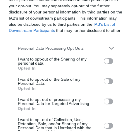
your opt-out. You may separately opt-out of the further
disclosure of your personal information by third parties on the
IAB’s list of downstream participants. This information may
also be disclosed by us to third parties on the
IAB’s List of
Downstream Participants
that may further disclose it to other
third parties.
14 kpl
Personal Data Processing Opt Outs
9 kpl
9 kpl
8 kpl
8 kpl
I want to opt-out of the Sharing of my
7 kpl
6 kpl
personal data.
5 kpl
4 kpl
Opted In
2 kpl
2010
2011
2012
2013
2014
2015
2016
2017
2018
2019
I want to opt-out of the Sale of my
Personal Data.
Entä muut kuukaudet? Miten paljon Miamissa
Opted In
on satanut...
I want to opt-out of processing my
Personal Data for Targeted Advertising.
Tammikuussa
Helmikuussa
Maaliskuussa
Opted In
Huhtikuussa
Toukokuussa
Kesäkuussa
I want to opt-out of Collection, Use,
Retention, Sale, and/or Sharing of my
Personal Data that Is Unrelated with the
Heinäkuussa
Elokuussa
Syyskuussa