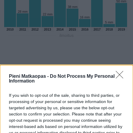
50 mm
38 mm
28 mm
22 mm
16 mm
5 mm
2010
2011
2012
2013
2014
2015
2016
2017
2018
2019
ilmoitus
Pieni Matkaopas -
Do Not Process My Personal
Information
If you wish to opt-out of the sale, sharing to third parties, or
processing of your personal or sensitive information for
targeted advertising by us, please use the below opt-out
section to confirm your selection. Please note that after your
opt-out request is processed you may continue seeing
Sadepäivien määärä maaliskuussa
interest-based ads based on personal information utilized by
aikaisempina vuosina
us or personal information disclosed to third parties prior to