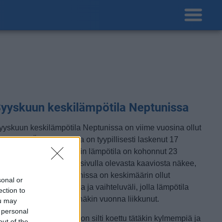
yyskuun keskilämpötila Neptunissa
yyskuun keskilämpötila Neptunissa on viime vuosina ollut
 astetta. Öisin lämpötila on tyypillisesti laskenut 17
steen tienoille, ja päivisin lämpötila on kohonnut 23
steen tuntumaan. Tällä sivulla olevasta kaaviosta näkee,
iten lämmin sää Neptunissa on keskimäärin ollut
sonal or
yyskuussa viime vuosina ja vaihteluväli, jolla lämpötila
ection to
avallisina päivinä on minäkin vuonna liikkunut.
ou may
 personal
etkellisesti Neptunissa on silti koettu tätäkin kylmempiä ja
out of the