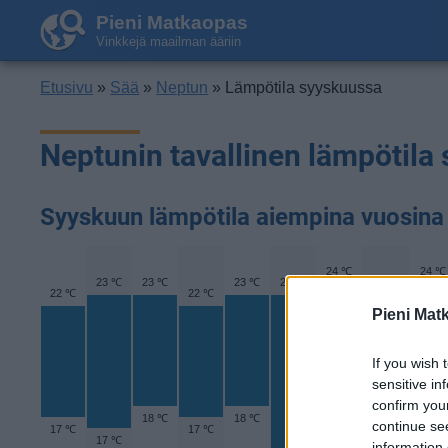
Pieni Matkaopas
Vinkkejä maailman ääriin
Etusivu
»
Sää
»
Neptun
» Lämpötila syyskuussa
Neptunin tavallinen lämpötila
Syyskuun lämpötila aiempina vuosina
24 ℃
24 ℃
23 ℃
23 ℃
23 ℃
23 ℃
23 ℃
22 ℃
22 ℃
Pieni Mat
If you wish 
sensitive in
confirm you
18 ℃
18 ℃
continue se
17 ℃
17 ℃
17 ℃
information 