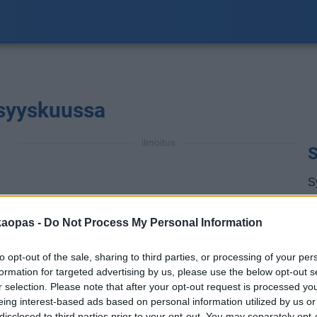
 syyskuussa
ilmoitus
S
S
20
a
kaopas -
Do Not Process My Personal Information
a
m
to opt-out of the sale, sharing to third parties, or processing of your per
s
formation for targeted advertising by us, please use the below opt-out s
t
r selection. Please note that after your opt-out request is processed y
eing interest-based ads based on personal information utilized by us or
H
disclosed to third parties prior to your opt-out. You may separately opt-