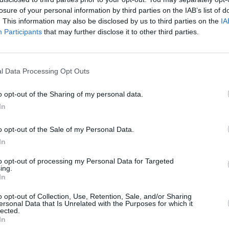
l
losure of your personal information by third parties on the IAB’s list of
s
. This information may also be disclosed by us to third parties on the
IA
Participants
that may further disclose it to other third parties.
t
p
ä
Syyskuun keskilämpötila Neptunissa
S
l Data Processing Opt Outs
10 vuoden tarkastelujaksolla
m
t
o opt-out of the Sharing of my personal data.
Mikä on Neptunin tavanomainen lämpötila syyskuussa.
In
A
Alin
Ylin
Vuorokauden
l
o opt-out of the Sale of my Personal Data.
Vuosi
lämpötila
lämpötila
keskilämpötila
keskimäärin
keskimäärin
j
In
2010
20 ℃
17 ℃
22 ℃
to opt-out of processing my Personal Data for Targeted
V
2011
ing.
21 ℃
17 ℃
23 ℃
In
2012
20 ℃
18 ℃
23 ℃
2
2014
20 ℃
17 ℃
22 ℃
o opt-out of Collection, Use, Retention, Sale, and/or Sharing
2
ersonal Data that Is Unrelated with the Purposes for which it
2015
21 ℃
18 ℃
23 ℃
lected.
2
In
2016
20 ℃
16 ℃
23 ℃
2