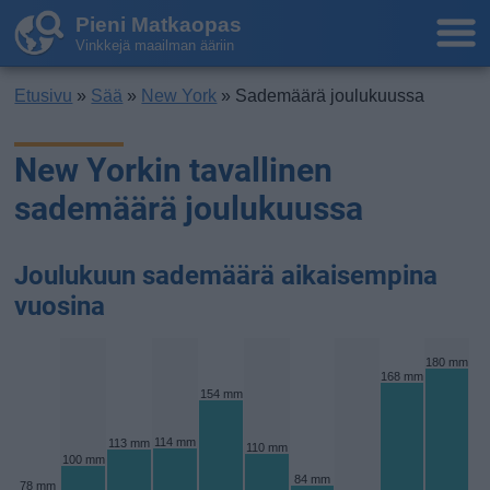
Pieni Matkaopas
Vinkkejä maailman ääriin
Etusivu
»
Sää
»
New York
» Sademäärä joulukuussa
New Yorkin tavallinen
sademäärä joulukuussa
Joulukuun sademäärä aikaisempina
vuosina
180 mm
168 mm
154 mm
114 mm
113 mm
110 mm
100 mm
84 mm
78 mm