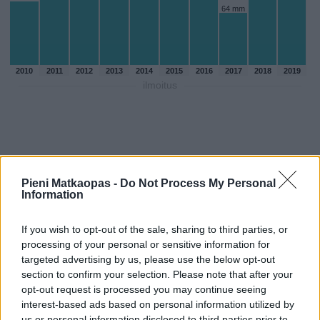
64 mm
2010
2011
2012
2013
2014
2015
2016
2017
2018
2019
ilmoitus
Pieni Matkaopas -
Do Not Process My Personal
Information
If you wish to opt-out of the sale, sharing to third parties, or
processing of your personal or sensitive information for
targeted advertising by us, please use the below opt-out
section to confirm your selection. Please note that after your
opt-out request is processed you may continue seeing
Sadepäivien määärä joulukuussa
interest-based ads based on personal information utilized by
aikaisempina vuosina
us or personal information disclosed to third parties prior to