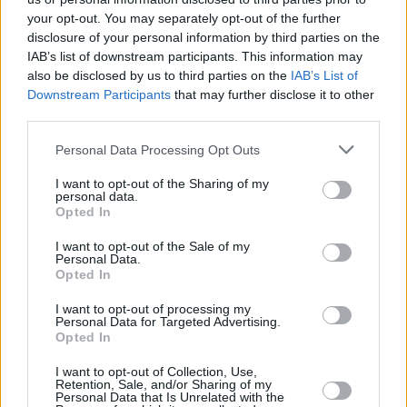
your opt-out. You may separately opt-out of the further
disclosure of your personal information by third parties on the
IAB’s list of downstream participants. This information may
also be disclosed by us to third parties on the
IAB’s List of
Downstream Participants
that may further disclose it to other
third parties.
17 kpl
15 kpl
15 kpl
13 kpl
13 kpl
13 kpl
Personal Data Processing Opt Outs
12 kpl
10 kpl
9 kpl
I want to opt-out of the Sharing of my
5 kpl
personal data.
Opted In
2010
2011
2012
2013
2014
2015
2016
2017
2018
2019
I want to opt-out of the Sale of my
Personal Data.
Entä muut kuukaudet? Miten paljon New
Opted In
Yorkissa on satanut...
I want to opt-out of processing my
Personal Data for Targeted Advertising.
Tammikuussa
Helmikuussa
Maaliskuussa
Opted In
Huhtikuussa
Toukokuussa
Kesäkuussa
I want to opt-out of Collection, Use,
Retention, Sale, and/or Sharing of my
Personal Data that Is Unrelated with the
Heinäkuussa
Elokuussa
Syyskuussa