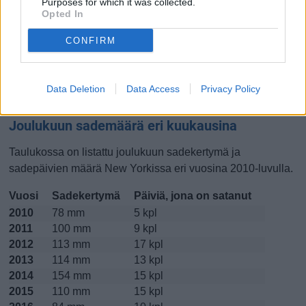
Purposes for which it was collected.
Opted In
Lokakuussa
Marraskuussa
Joulukuussa
CONFIRM
Kiinnostavatko lämpötilat?
Katso miten
lämmintä New Yorkissa on ollut joulukuussa
Data Deletion
Data Access
Privacy Policy
viime vuosina.
Joulukuun sademäärä eri kuukausina
Taulukossa on listattu joulukuun sadekertymä ja
sadepäivien määrä New Yorkissa eri vuosina 2010-luvulla.
Vuosi
Sadekertymä
Päiviä, jona on satanut
2010
78 mm
5 kpl
2011
100 mm
9 kpl
2012
113 mm
17 kpl
2013
114 mm
13 kpl
2014
154 mm
15 kpl
2015
110 mm
15 kpl