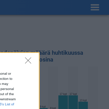
adepäivien määärä huhtikuussa
ikaisempina vuosina
sonal or
ection to
ou may
 personal
out of the
17 kpl
17 kpl
 downstream
13 kpl
12 kpl
11 kpl
B’s List of
9 kpl
9 kpl
8 kpl