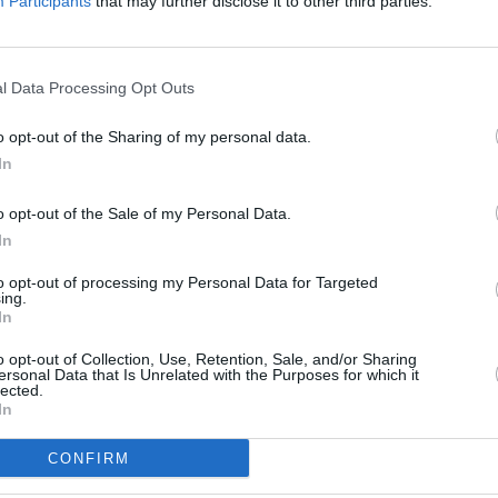
Participants
that may further disclose it to other third parties.
m
l Data Processing Opt Outs
Huhtikuun sademäärä eri kuukausina
o opt-out of the Sharing of my personal data.
Taulukossa on listattu huhtikuun sadekertymä ja
In
sadepäivien määrä Norrköpingissä eri vuosina 2010-
luvulla.
o opt-out of the Sale of my Personal Data.
In
Vuosi
Sadekertymä
Päiviä, jona on satanut
2010
7 mm
9 kpl
to opt-out of processing my Personal Data for Targeted
ing.
2011
5 mm
4 kpl
In
2012
27 mm
12 kpl
2013
12 mm
11 kpl
o opt-out of Collection, Use, Retention, Sale, and/or Sharing
ersonal Data that Is Unrelated with the Purposes for which it
2014
33 mm
9 kpl
lected.
2015
9 mm
8 kpl
In
a
2016
18 mm
17 kpl
2017
41 mm
17 kpl
CONFIRM
2018
33 mm
13 kpl