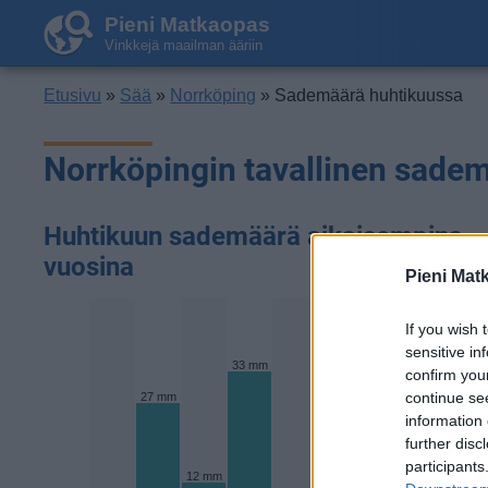
Pieni Matkaopas
Vinkkejä maailman ääriin
Etusivu
»
Sää
»
Norrköping
» Sademäärä huhtikuussa
Norrköpingin tavallinen sade
Huhtikuun sademäärä aikaisempina
vuosina
Pieni Mat
41 mm
If you wish 
sensitive in
33 mm
33 mm
confirm you
continue se
27 mm
information 
further disc
18 mm
participants
12 mm