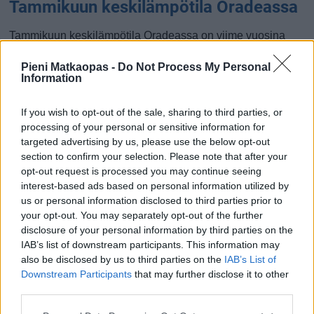
Tammikuun keskilämpötila Oradeassa
Tammikuun keskilämpötila Oradeassa on viime vuosina
ollut 0 astetta. Öisin lämpötila on tyypillisesti laskenut -2
Pieni Matkaopas -
Do Not Process My Personal
asteen tienoille, ja päivisin lämpötila on kohonnut 3 asteen
Information
tuntumaan. Tällä sivulla olevasta kaaviosta näkee, miten
lämmin sää Oradeassa on keskimäärin ollut tammikuussa
If you wish to opt-out of the sale, sharing to third parties, or
viime vuosina ja vaihteluväli, jolla lämpötila tavallisina
processing of your personal or sensitive information for
päivinä on minäkin vuonna liikkunut.
targeted advertising by us, please use the below opt-out
section to confirm your selection. Please note that after your
Hetkellisesti Oradeassa on silti koettu tätäkin kylmempiä ja
opt-out request is processed you may continue seeing
lämpimämpiä tammikuisia päiviä. Esimerkiksi vuoden 2017
interest-based ads based on personal information utilized by
tammikuussa lämpötila käväisi alimmillaan -17 asteessa ja
us or personal information disclosed to third parties prior to
toisaalta vuonna 2018 tammikuussa hätyyteltiin eräänä
your opt-out. You may separately opt-out of the further
disclosure of your personal information by third parties on the
poikkeuksellisen lämpimänä päivänä 16 asteen lukemia.
IAB’s list of downstream participants. This information may
Entä muut kuukaudet? Miten lämmintä
also be disclosed by us to third parties on the
IAB’s List of
Downstream Participants
that may further disclose it to other
Oradeassa on ollut...
third parties.
Tammikuussa
Helmikuussa
Maaliskuussa