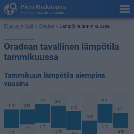
Pieni Matkaopas
Vinkkejä maailman ääriin
Etusivu
»
Sää
»
Oradea
» Lämpötila tammikuussa
Oradean tavallinen lämpötila
tammikuussa
Tammikuun lämpötila aiempina
vuosina
6 ℃
6 ℃
5 ℃
3 ℃
3 ℃
2 ℃
1 ℃
-3 ℃
1 ℃
1 ℃
-1 ℃
-1 ℃
-3 ℃
-2 ℃
-3 ℃