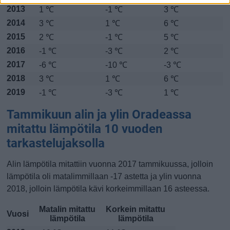
2013
1 ℃
-1 ℃
3 ℃
2014
3 ℃
1 ℃
6 ℃
2015
2 ℃
-1 ℃
5 ℃
2016
-1 ℃
-3 ℃
2 ℃
2017
-6 ℃
-10 ℃
-3 ℃
2018
3 ℃
1 ℃
6 ℃
2019
-1 ℃
-3 ℃
1 ℃
Tammikuun alin ja ylin Oradeassa
mitattu lämpötila 10 vuoden
tarkastelujaksolla
Alin lämpötila mitattiin vuonna 2017 tammikuussa, jolloin
lämpötila oli matalimmillaan -17 astetta ja ylin vuonna
2018, jolloin lämpötila kävi korkeimmillaan 16 asteessa.
Matalin mitattu
Korkein mitattu
Vuosi
lämpötila
lämpötila