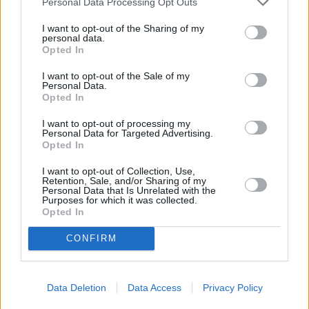
Personal Data Processing Opt Outs
Huhtikuussa
Toukokuussa
Kesäkuussa
I want to opt-out of the Sharing of my
personal data.
Opted In
Heinäkuussa
Elokuussa
Syyskuussa
I want to opt-out of the Sale of my
Lokakuussa
Marraskuussa
Joulukuussa
Personal Data.
Opted In
Kiinnostavatko sademäärät?
I want to opt-out of processing my
Personal Data for Targeted Advertising.
Katso miten paljon
Oradeassa on satanut tammikuussa
Opted In
aikaisempina vuosina.
I want to opt-out of Collection, Use,
Tammikuun keskilämpötila Oradeassa
Retention, Sale, and/or Sharing of my
Personal Data that Is Unrelated with the
10 vuoden tarkastelujaksolla
Purposes for which it was collected.
Opted In
Mikä on Oradean tavanomainen lämpötila tammikuussa.
CONFIRM
Alin
Ylin
Vuorokauden
Vuosi
lämpötila
lämpötila
keskilämpötila
keskimäärin
keskimäärin
Data Deletion
Data Access
Privacy Policy
2012
1 ℃
-2 ℃
3 ℃