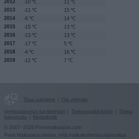
2012
-10 ℃
11 ℃
2013
-11 ℃
15 ℃
2014
-6 ℃
14 ℃
2015
-15 ℃
13 ℃
2016
-13 ℃
13 ℃
2017
-17 ℃
5 ℃
2018
-4 ℃
16 ℃
2019
-12 ℃
7 ℃
Tilaa uutiskirje
|
Ota yhteyttä
Verkkopalvelun käyttöehdot
|
Tietosuojakäytäntö
|
Tietoa
palvelusta
|
Mediakortti
© 2007–2026 Pienimatkaopas.com
Pieni Matkaopas kertoo, mitä matkakohteissa kannattaa