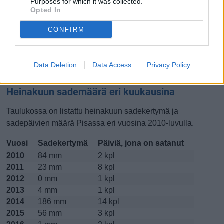
Purposes for which it was collected.
Opted In
Lokakuussa
Marraskuussa
Joulukuussa
CONFIRM
Kiinnostavatko lämpötilat?
Katso miten
lämmintä Pisassa on ollut heinakuussa
viime
Data Deletion
Data Access
Privacy Policy
vuosina.
Heinakuun sademäärä eri kuukausina
Taulukossa on listattu heinakuun sadekertymä ja
sadepäivien määrä Pisassa eri vuosina 2010-luvulla.
Vuosi
Sadekertymä
Päiviä, jona on satanut
2010
84 mm
2 kpl
2011
23 mm
8 kpl
2012
0 mm
1 kpl
2013
4 mm
1 kpl
2014
186 mm
14 kpl
2015
56 mm
3 kpl