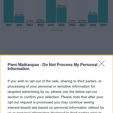
56 mm
30 mm
23 mm
4 mm
2 mm
1 mm
0 mm
2010
2011
2012
2013
2014
2015
2016
2017
2018
2019
ilmoitus
Pieni Matkaopas -
Do Not Process My Personal
Information
If you wish to opt-out of the sale, sharing to third parties, or
processing of your personal or sensitive information for
targeted advertising by us, please use the below opt-out
section to confirm your selection. Please note that after your
opt-out request is processed you may continue seeing
Sadepäivien määärä heinakuussa
interest-based ads based on personal information utilized by
aikaisempina vuosina
us or personal information disclosed to third parties prior to