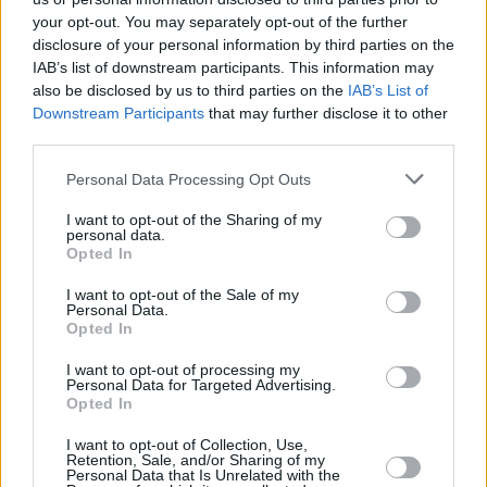
your opt-out. You may separately opt-out of the further
disclosure of your personal information by third parties on the
IAB’s list of downstream participants. This information may
also be disclosed by us to third parties on the
IAB’s List of
Downstream Participants
that may further disclose it to other
third parties.
14 kpl
Personal Data Processing Opt Outs
8 kpl
I want to opt-out of the Sharing of my
personal data.
5 kpl
5 kpl
3 kpl
Opted In
2 kpl
2 kpl
2 kpl
1 kpl
1 kpl
2010
2011
2012
2013
2014
2015
2016
2017
2018
2019
I want to opt-out of the Sale of my
Personal Data.
Entä muut kuukaudet? Miten paljon Pisassa on
Opted In
satanut...
I want to opt-out of processing my
Personal Data for Targeted Advertising.
Tammikuussa
Helmikuussa
Maaliskuussa
Opted In
Huhtikuussa
Toukokuussa
Kesäkuussa
I want to opt-out of Collection, Use,
Retention, Sale, and/or Sharing of my
Personal Data that Is Unrelated with the
Heinäkuussa
Elokuussa
Syyskuussa