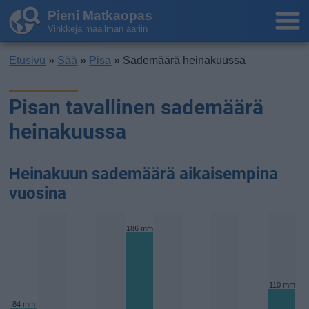
Pieni Matkaopas
Vinkkejä maailman ääriin
Etusivu
»
Sää
»
Pisa
» Sademäärä heinakuussa
Pisan tavallinen sademäärä
heinakuussa
Heinakuun sademäärä aikaisempina
vuosina
186 mm
110 mm
84 mm