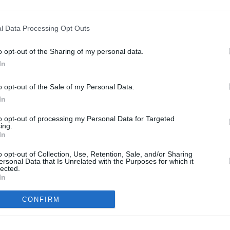
l Data Processing Opt Outs
Joulukuun sademäärä eri kuukausina
o opt-out of the Sharing of my personal data.
In
Taulukossa on listattu joulukuun sadekertymä ja
sadepäivien määrä Pozzuolissa eri vuosina 2010-luvulla.
o opt-out of the Sale of my Personal Data.
In
Vuosi
Sadekertymä
Päiviä, jona on satanut
2010
97 mm
15 kpl
to opt-out of processing my Personal Data for Targeted
ing.
2012
158 mm
18 kpl
In
2013
74 mm
9 kpl
2014
86 mm
27 kpl
o opt-out of Collection, Use, Retention, Sale, and/or Sharing
ersonal Data that Is Unrelated with the Purposes for which it
2015
0 mm
0 kpl
lected.
2016
3 mm
4 kpl
In
2017
81 mm
18 kpl
2018
49 mm
11 kpl
CONFIRM
2019
140 mm
13 kpl