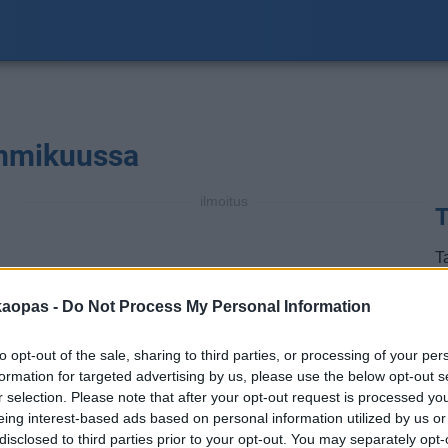
ammikuussa
ilmoitus
T
T
23
a
kaopas -
Do Not Process My Personal Information
a
m
to opt-out of the sale, sharing to third parties, or processing of your per
formation for targeted advertising by us, please use the below opt-out s
t
r selection. Please note that after your opt-out request is processed y
t
eing interest-based ads based on personal information utilized by us or
disclosed to third parties prior to your opt-out. You may separately opt-
H