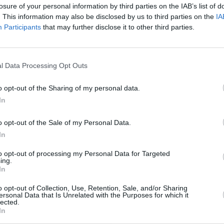
losure of your personal information by third parties on the IAB’s list of
l
. This information may also be disclosed by us to third parties on the
IA
t
Participants
that may further disclose it to other third parties.
t
p
l Data Processing Opt Outs
ä
Tammikuun keskilämpötila Praiassa
T
10 vuoden tarkastelujaksolla
l
o opt-out of the Sharing of my personal data.
In
Mikä on Praian tavanomainen lämpötila tammikuussa.
A
l
o opt-out of the Sale of my Personal Data.
Alin
Ylin
j
Vuorokauden
Vuosi
lämpötila
lämpötila
In
keskilämpötila
keskimäärin
keskimäärin
to opt-out of processing my Personal Data for Targeted
V
2011
24 ℃
22 ℃
25 ℃
ing.
In
2012
22 ℃
20 ℃
24 ℃
2
2013
22 ℃
20 ℃
24 ℃
2
o opt-out of Collection, Use, Retention, Sale, and/or Sharing
ersonal Data that Is Unrelated with the Purposes for which it
2014
22 ℃
20 ℃
24 ℃
2
lected.
In
2015
22 ℃
20 ℃
23 ℃
2