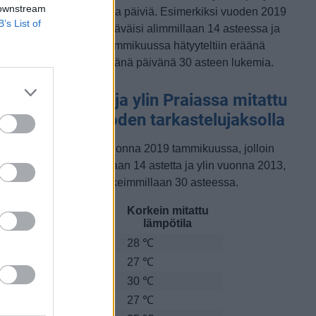
 downstream
ämpimämpiä tammikuisia päiviä. Esimerkiksi vuoden 2019
B’s List of
ammikuussa lämpötila käväisi alimmillaan 14 asteessa ja
oisaalta vuonna 2013 tammikuussa hätyyteltiin eräänä
oikkeuksellisen lämpimänä päivänä 30 asteen lukemia.
ammikuun alin ja ylin Praiassa mitattu
ämpötila 10 vuoden tarkastelujaksolla
lin lämpötila mitattiin vuonna 2019 tammikuussa, jolloin
ämpötila oli matalimmillaan 14 astetta ja ylin vuonna 2013,
olloin lämpötila kävi korkeimmillaan 30 asteessa.
Matalin mitattu
Korkein mitattu
uosi
lämpötila
lämpötila
011
20 ℃
28 ℃
012
17 ℃
27 ℃
013
18 ℃
30 ℃
014
19 ℃
27 ℃