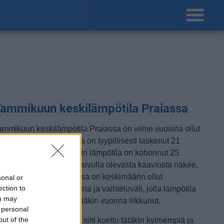
ammikuun keskilämpötila Praiassa
ammikuun keskilämpötila Praiassa on viime vuosina ollut
 astetta. Öisin lämpötila on tyypillisesti laskenut 21
steen tienoille, ja päivisin lämpötila on kohonnut 25
steen tuntumaan. Tällä sivulla olevasta kaaviosta näkee,
iten lämmin sää Praiassa on keskimäärin ollut
sonal or
ection to
ammikuussa viime vuosina ja vaihteluväli, jolla lämpötila
ou may
avallisina päivinä on minäkin vuonna liikkunut.
 personal
out of the
etkellisesti Praiassa on silti koettu tätäkin kylmempiä ja