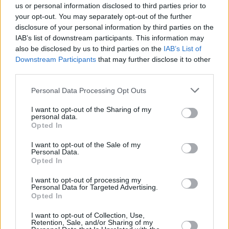
us or personal information disclosed to third parties prior to
your opt-out. You may separately opt-out of the further
disclosure of your personal information by third parties on the
IAB’s list of downstream participants. This information may
also be disclosed by us to third parties on the
IAB’s List of
Downstream Participants
that may further disclose it to other
third parties.
16 kpl
14 kpl
13 kpl
13 kpl
12 kpl
12 kpl
12 kpl
Personal Data Processing Opt Outs
11 kpl
11 kpl
10 kpl
I want to opt-out of the Sharing of my
personal data.
Opted In
2010
2011
2012
2013
2014
2015
2016
2017
2018
2019
I want to opt-out of the Sale of my
Entä muut kuukaudet? Miten paljon Punta
Personal Data.
Opted In
Canassa on satanut...
I want to opt-out of processing my
Tammikuussa
Helmikuussa
Maaliskuussa
Personal Data for Targeted Advertising.
Opted In
Huhtikuussa
Toukokuussa
Kesäkuussa
I want to opt-out of Collection, Use,
Retention, Sale, and/or Sharing of my
Heinäkuussa
Elokuussa
Syyskuussa