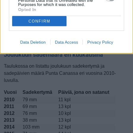
Personal Data that Is Unrelated with the
Purposes for which it was collected.
Lokakuussa
Marraskuussa
Joulukuussa
Opted In
CONFIRM
Kiinnostavatko lämpötilat?
Katso miten
lämmintä Punta Canassa on ollut joulukuussa
Data Deletion
Data Access
Privacy Policy
viime vuosina.
Joulukuun sademäärä eri kuukausina
Taulukossa on listattu joulukuun sadekertymä ja
sadepäivien määrä Punta Canassa eri vuosina 2010-
luvulla.
Vuosi
Sadekertymä
Päiviä, jona on satanut
2010
79 mm
11 kpl
2011
69 mm
13 kpl
2012
76 mm
10 kpl
2013
38 mm
13 kpl
2014
103 mm
12 kpl