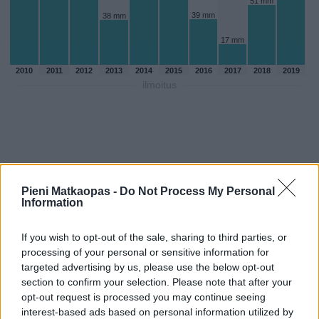
51 mm
39 mm
38 mm
17 mm
2010
2011
2012
2013
2014
2015
2016
2017
2018
2019
ilmoitus
Pieni Matkaopas -
Do Not Process My Personal
Information
If you wish to opt-out of the sale, sharing to third parties, or
processing of your personal or sensitive information for
targeted advertising by us, please use the below opt-out
section to confirm your selection. Please note that after your
Sadepäivien määärä joulukuussa
opt-out request is processed you may continue seeing
aikaisempina vuosina
interest-based ads based on personal information utilized by