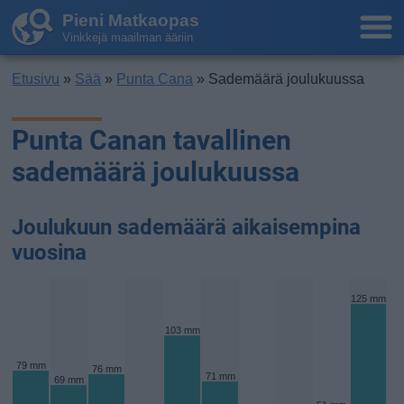
Pieni Matkaopas
Vinkkejä maailman ääriin
Etusivu
»
Sää
»
Punta Cana
» Sademäärä joulukuussa
Punta Canan tavallinen
sademäärä joulukuussa
Joulukuun sademäärä aikaisempina
vuosina
125 mm
103 mm
79 mm
76 mm
71 mm
69 mm