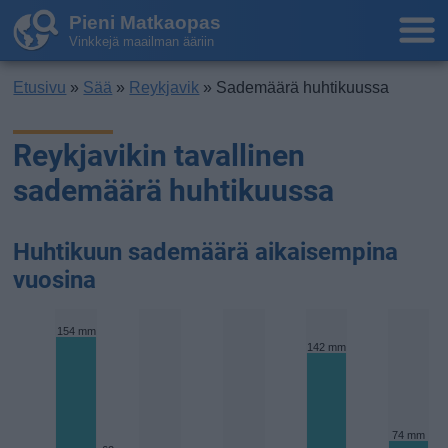
Pieni Matkaopas
Vinkkejä maailman ääriin
Etusivu
»
Sää
»
Reykjavik
» Sademäärä huhtikuussa
Reykjavikin tavallinen
sademäärä huhtikuussa
Huhtikuun sademäärä aikaisempina
vuosina
154 mm
142 mm
74 mm