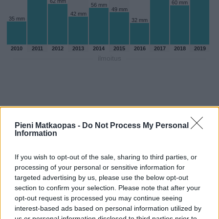
62 mm
60 mm
56 mm
49 mm
42 mm
35 mm
32 mm
2010
2011
2012
2013
2014
2015
2016
2017
2018
2019
ilmoitus
Pieni Matkaopas -
Do Not Process My Personal
Information
If you wish to opt-out of the sale, sharing to third parties, or
processing of your personal or sensitive information for
targeted advertising by us, please use the below opt-out
section to confirm your selection. Please note that after your
opt-out request is processed you may continue seeing
Sadepäivien määärä huhtikuussa
interest-based ads based on personal information utilized by
aikaisempina vuosina
us or personal information disclosed to third parties prior to