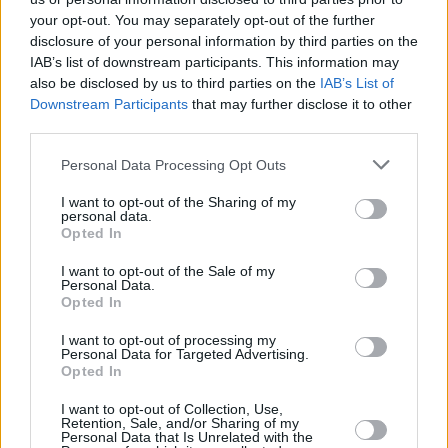
your opt-out. You may separately opt-out of the further
disclosure of your personal information by third parties on the
29 kpl
IAB’s list of downstream participants. This information may
also be disclosed by us to third parties on the
IAB’s List of
23 kpl
Downstream Participants
that may further disclose it to other
21 kpl
21 kpl
20 kpl
20 kpl
third parties.
17 kpl
16 kpl
14 kpl
13 kpl
Personal Data Processing Opt Outs
I want to opt-out of the Sharing of my
personal data.
Opted In
2010
2011
2012
2013
2014
2015
2016
2017
2018
2019
I want to opt-out of the Sale of my
Personal Data.
Entä muut kuukaudet? Miten paljon
Opted In
Reykjavikissa on satanut...
I want to opt-out of processing my
Personal Data for Targeted Advertising.
Tammikuussa
Helmikuussa
Maaliskuussa
Opted In
Huhtikuussa
Toukokuussa
Kesäkuussa
I want to opt-out of Collection, Use,
Retention, Sale, and/or Sharing of my
Personal Data that Is Unrelated with the
Heinäkuussa
Elokuussa
Syyskuussa