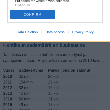
Purposes for which it was collected.
Opted In
Lokakuussa
Marraskuussa
Joulukuussa
CONFIRM
Kiinnostavatko lämpötilat?
Katso miten
lämmintä Reykjavikissa on ollut huhtikuussa
Data Deletion
Data Access
Privacy Policy
viime vuosina.
Huhtikuun sademäärä eri kuukausina
Taulukossa on listattu huhtikuun sadekertymä ja
sadepäivien määrä Reykjavikissa eri vuosina 2010-luvulla.
Vuosi
Sadekertymä
Päiviä, jona on satanut
2010
35 mm
20 kpl
2011
154 mm
29 kpl
2012
62 mm
16 kpl
2013
42 mm
13 kpl
2014
56 mm
21 kpl
2015
49 mm
17 kpl