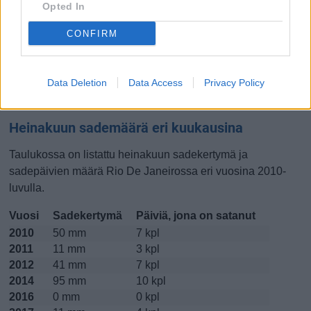
Opted In
Lokakuussa
Marraskuussa
Joulukuussa
CONFIRM
Kiinnostavatko lämpötilat?
Data Deletion
Data Access
Privacy Policy
Katso miten
lämmintä Rio De Janeirossa on ollut
heinakuussa
viime vuosina.
Heinakuun sademäärä eri kuukausina
Taulukossa on listattu heinakuun sadekertymä ja
sadepäivien määrä Rio De Janeirossa eri vuosina 2010-
luvulla.
Vuosi
Sadekertymä
Päiviä, jona on satanut
2010
50 mm
7 kpl
2011
11 mm
3 kpl
2012
41 mm
7 kpl
2014
95 mm
10 kpl
2016
0 mm
0 kpl