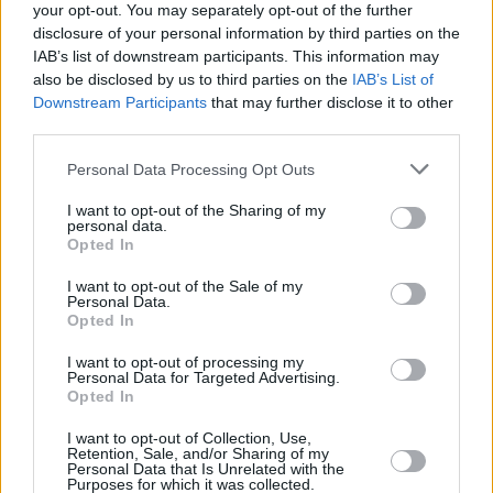
your opt-out. You may separately opt-out of the further
disclosure of your personal information by third parties on the
IAB’s list of downstream participants. This information may
also be disclosed by us to third parties on the
IAB’s List of
Downstream Participants
that may further disclose it to other
third parties.
Personal Data Processing Opt Outs
10 kpl
I want to opt-out of the Sharing of my
7 kpl
7 kpl
personal data.
Opted In
4 kpl
3 kpl
2 kpl
1 kpl
0 kpl
I want to opt-out of the Sale of my
2010
2011
2012
2014
2016
2017
2018
2019
Personal Data.
Opted In
Entä muut kuukaudet? Miten paljon Rio De
Janeirossa on satanut...
I want to opt-out of processing my
Personal Data for Targeted Advertising.
Opted In
Tammikuussa
Helmikuussa
Maaliskuussa
I want to opt-out of Collection, Use,
Huhtikuussa
Toukokuussa
Kesäkuussa
Retention, Sale, and/or Sharing of my
Personal Data that Is Unrelated with the
Heinäkuussa
Purposes for which it was collected.
Elokuussa
Syyskuussa