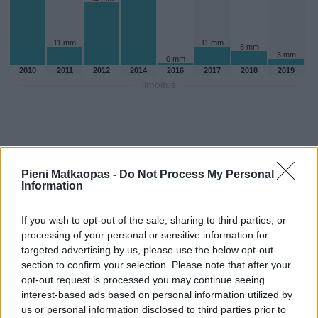
11 mm
11 mm
8 mm
3 mm
0 mm
2010
2011
2012
2014
2016
2017
2018
2019
ilmoitus
Pieni Matkaopas -
Do Not Process My Personal
Information
If you wish to opt-out of the sale, sharing to third parties, or
processing of your personal or sensitive information for
targeted advertising by us, please use the below opt-out
section to confirm your selection. Please note that after your
opt-out request is processed you may continue seeing
Sadepäivien määärä heinakuussa
interest-based ads based on personal information utilized by
us or personal information disclosed to third parties prior to
aikaisempina vuosina