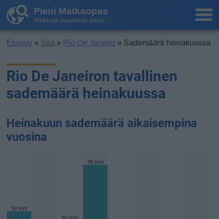
Pieni Matkaopas
Vinkkejä maailman ääriin
Etusivu
»
Sää
»
Rio De Janeiro
» Sademäärä heinakuussa
Rio De Janeiron tavallinen
sademäärä heinakuussa
Heinakuun sademäärä aikaisempina
vuosina
95 mm
50 mm
41 mm