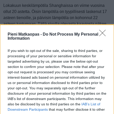
Lokakuun keskilämpötila Shanghaissa on viime vuosina
ollut 20 astetta. Öisin lämpötila on tyypillisesti laskenut 17
asteen tienoille, ja päivisin lämpötila on kohonnut 22
asteen tuntumaan. Tällä sivulla olevasta kaaviosta näkee,
miten lämmin sää Shanghaissa on keskimäärin ollut
Pieni Matkaopas -
Do Not Process My Personal
lokakuussa viime vuosina ja vaihteluväli, jolla lämpötila
Information
tavallisina päivinä on minäkin vuonna liikkunut.
If you wish to opt-out of the sale, sharing to third parties, or
Hetkellisesti Shanghaissa on silti koettu tätäkin kylmempiä
processing of your personal or sensitive information for
ja lämpimämpiä lokakuisia päiviä. Esimerkiksi vuoden
targeted advertising by us, please use the below opt-out
2019 lokakuussa lämpötila käväisi alimmillaan 3 asteessa
section to confirm your selection. Please note that after your
ja toisaalta vuonna 2017 lokakuussa hätyyteltiin eräänä
opt-out request is processed you may continue seeing
poikkeuksellisen lämpimänä päivänä 32 asteen lukemia.
interest-based ads based on personal information utilized by
us or personal information disclosed to third parties prior to
Entä muut kuukaudet? Miten lämmintä
your opt-out. You may separately opt-out of the further
Shanghaissa on ollut...
disclosure of your personal information by third parties on the
IAB’s list of downstream participants. This information may
also be disclosed by us to third parties on the
IAB’s List of
Tammikuussa
Helmikuussa
Maaliskuussa
Downstream Participants
that may further disclose it to other