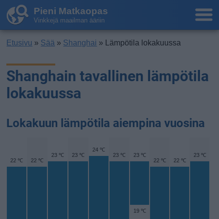
Pieni Matkaopas
Vinkkejä maailman ääriin
Etusivu
»
Sää
»
Shanghai
» Lämpötila lokakuussa
Shanghain tavallinen lämpötila
lokakuussa
Lokakuun lämpötila aiempina vuosina
24 ℃
23 ℃
23 ℃
23 ℃
23 ℃
23 ℃
22 ℃
22 ℃
22 ℃
22 ℃
19 ℃