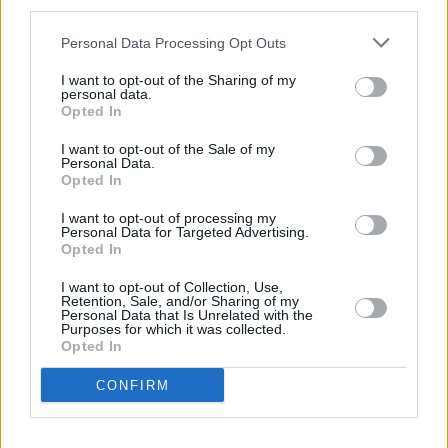
third parties.
Huhtikuussa
Toukokuussa
Kesäkuussa
Personal Data Processing Opt Outs
Heinäkuussa
Elokuussa
Syyskuussa
I want to opt-out of the Sharing of my
Lokakuussa
Marraskuussa
Joulukuussa
personal data.
Opted In
Kiinnostavatko sademäärät?
I want to opt-out of the Sale of my
Personal Data.
Katso miten paljon
Shanghaissa on satanut lokakuussa
Opted In
aikaisempina vuosina.
I want to opt-out of processing my
Lokakuun keskilämpötila Shanghaissa
Personal Data for Targeted Advertising.
Opted In
10 vuoden tarkastelujaksolla
I want to opt-out of Collection, Use,
Retention, Sale, and/or Sharing of my
Mikä on Shanghain tavanomainen lämpötila lokakuussa.
Personal Data that Is Unrelated with the
Purposes for which it was collected.
Opted In
Alin
Ylin
Vuorokauden
Vuosi
lämpötila
lämpötila
keskilämpötila
keskimäärin
keskimäärin
CONFIRM
2010
19 ℃
17 ℃
22 ℃
2011
19 ℃
17 ℃
22 ℃