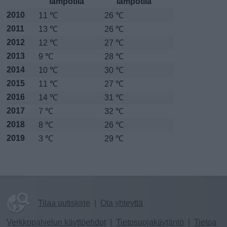
lämpötila
lämpötila
2010
11 ℃
26 ℃
2011
13 ℃
26 ℃
2012
12 ℃
27 ℃
2013
9 ℃
28 ℃
2014
10 ℃
30 ℃
2015
11 ℃
27 ℃
2016
14 ℃
31 ℃
2017
7 ℃
32 ℃
2018
8 ℃
26 ℃
2019
3 ℃
29 ℃
Tilaa uutiskirje
|
Ota yhteyttä
Verkkopalvelun käyttöehdot
|
Tietosuojakäytäntö
|
Tietoa