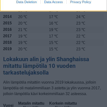
Data Deletion
Data Access
Privacy Policy
2012
20 ℃
17 ℃
23 ℃
2013
20 ℃
17 ℃
23 ℃
2014
20 ℃
17 ℃
24 ℃
2015
20 ℃
16 ℃
23 ℃
2016
21 ℃
19 ℃
23 ℃
2017
19 ℃
17 ℃
22 ℃
2018
19 ℃
15 ℃
22 ℃
2019
20 ℃
15 ℃
23 ℃
Lokakuun alin ja ylin Shanghaissa
mitattu lämpötila 10 vuoden
tarkastelujaksolla
Alin lämpötila mitattiin vuonna 2019 lokakuussa, jolloin
lämpötila oli matalimmillaan 3 astetta ja ylin vuonna 2017,
jolloin lämpötila kävi korkeimmillaan 32 asteessa.
Matalin mitattu
Korkein mitattu
Vuosi