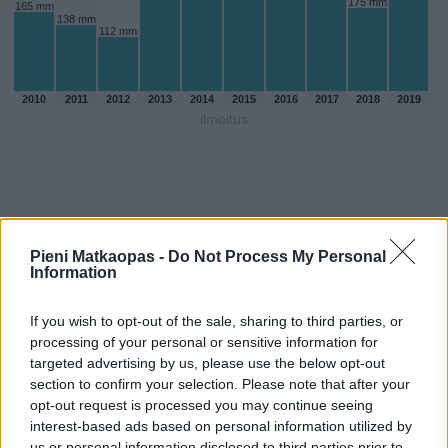
175 mm
165 mm
138 mm
112 mm
2010
2011
2012
2013
2014
2015
2016
2017
2018
2019
ilmoitus
Pieni Matkaopas -
Do Not Process My Personal
Information
If you wish to opt-out of the sale, sharing to third parties, or
processing of your personal or sensitive information for
targeted advertising by us, please use the below opt-out
section to confirm your selection. Please note that after your
opt-out request is processed you may continue seeing
Sadepäivien määärä joulukuussa
interest-based ads based on personal information utilized by
aikaisempina vuosina
us or personal information disclosed to third parties prior to