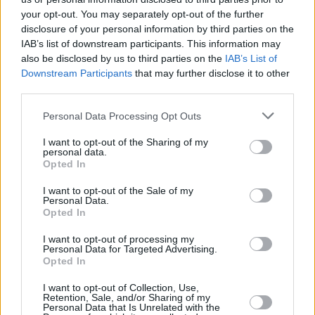
your opt-out. You may separately opt-out of the further
disclosure of your personal information by third parties on the
IAB’s list of downstream participants. This information may
also be disclosed by us to third parties on the
IAB’s List of
24 kpl
23 kpl
Downstream Participants
that may further disclose it to other
21 kpl
20 kpl
third parties.
19 kpl
19 kpl
18 kpl
15 kpl
15 kpl
15 kpl
Personal Data Processing Opt Outs
I want to opt-out of the Sharing of my
personal data.
Opted In
2010
2011
2012
2013
2014
2015
2016
2017
2018
2019
I want to opt-out of the Sale of my
Personal Data.
Entä muut kuukaudet? Miten paljon
Opted In
Singaporessa on satanut...
I want to opt-out of processing my
Personal Data for Targeted Advertising.
Tammikuussa
Helmikuussa
Maaliskuussa
Opted In
Huhtikuussa
Toukokuussa
Kesäkuussa
I want to opt-out of Collection, Use,
Retention, Sale, and/or Sharing of my
Personal Data that Is Unrelated with the
Heinäkuussa
Elokuussa
Syyskuussa