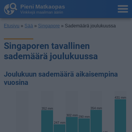
Pieni Matkaopas
Vinkkejä maailman ääriin
Etusivu
»
Sää
»
Singapore
» Sademäärä joulukuussa
Singaporen tavallinen
sademäärä joulukuussa
Joulukuun sademäärä aikaisempina
vuosina
431 mm
354 mm
352 mm
302 mm
290 mm
247 mm