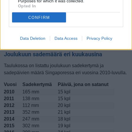
Purposes for which it was collected.
Opted In
Lokakuussa
Marraskuussa
Joulukuussa
CONFIRM
Kiinnostavatko lämpötilat?
Katso miten
lämmintä Singaporessa on ollut joulukuussa
Data Deletion
Data Access
Privacy Policy
viime vuosina.
Joulukuun sademäärä eri kuukausina
Taulukossa on listattu joulukuun sadekertymä ja
sadepäivien määrä Singaporessa eri vuosina 2010-luvulla.
Vuosi
Sadekertymä
Päiviä, jona on satanut
2010
165 mm
15 kpl
2011
138 mm
15 kpl
2012
112 mm
20 kpl
2013
352 mm
21 kpl
2014
247 mm
18 kpl
2015
302 mm
19 kpl