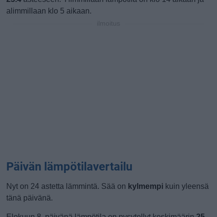
alimmillaan klo 5 aikaan.
ilmoitus
Päivän lämpötilavertailu
Nyt on 24 astetta lämmintä. Sää on
kylmempi
kuin yleensä
tänä päivänä.
Elokuun 8. päivänä lämpötila on pysytellyt keskimäärin
25