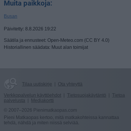
Muita paikkoja:
Busan
Päivitetty: 8.8.2026 19:22
Säätila ja ennusteet: Open-Meteo.com (CC BY 4.0)
Historiallinen säädata: Muut alan toimijat
Tilaa uutiskirje
|
Ota yhteyttä
Verkkopalvelun käyttöehdot
|
Tietosuojakäytäntö
|
Tietoa
palvelusta
|
Mediakortti
© 2007–2026 Pienimatkaopas.com
Pieni Matkaopas kertoo, mitä matkakohteissa kannattaa
tehdä, nähdä ja miten niissä selviää.