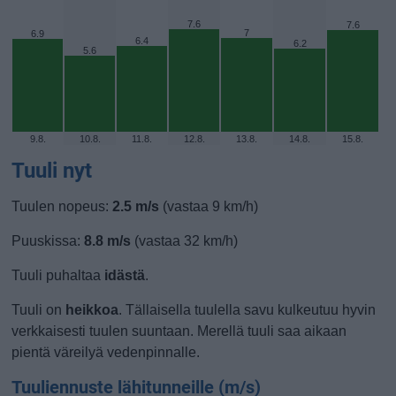
7.6
7.6
7
6.9
6.4
6.2
5.6
9.8.
10.8.
11.8.
12.8.
13.8.
14.8.
15.8.
Tuuli nyt
Tuulen nopeus:
2.5 m/s
(vastaa 9 km/h)
Puuskissa:
8.8 m/s
(vastaa 32 km/h)
Tuuli puhaltaa
idästä
.
Tuuli on
heikkoa
. Tällaisella tuulella savu kulkeutuu hyvin
verkkaisesti tuulen suuntaan. Merellä tuuli saa aikaan
pientä väreilyä vedenpinnalle.
Tuuliennuste lähitunneille (m/s)