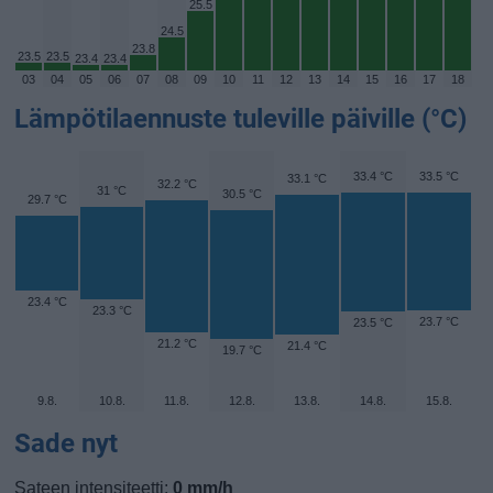
25.5
24.5
23.8
23.5
23.5
23.4
23.4
03
04
05
06
07
08
09
10
11
12
13
14
15
16
17
18
Lämpötilaennuste tuleville päiville (°C)
33.4 °C
33.5 °C
33.1 °C
32.2 °C
31 °C
30.5 °C
29.7 °C
23.4 °C
23.3 °C
23.7 °C
23.5 °C
21.2 °C
21.4 °C
19.7 °C
9.8.
10.8.
11.8.
12.8.
13.8.
14.8.
15.8.
Sade nyt
Sateen intensiteetti:
0 mm/h