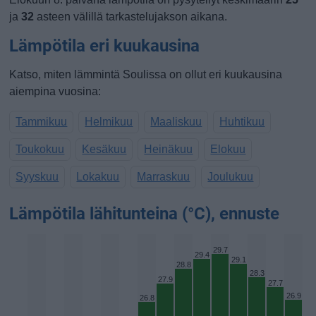
ja
32
asteen välillä tarkastelujakson aikana.
Lämpötila eri kuukausina
Katso, miten lämmintä Soulissa on ollut eri kuukausina
aiempina vuosina:
Tammikuu
Helmikuu
Maaliskuu
Huhtikuu
Toukokuu
Kesäkuu
Heinäkuu
Elokuu
Syyskuu
Lokakuu
Marraskuu
Joulukuu
Lämpötila lähitunteina (°C), ennuste
29.7
29.4
29.1
28.8
28.3
27.9
27.7
26.9
26.8