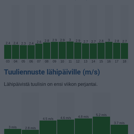
3
2.9
2.9
3
2.8
2.9
2.8
2.8
2.7
2.7
2.7
2.6
2.4
2.4
2.3
2.4
03
04
05
06
07
08
09
10
11
12
13
14
15
16
17
18
Tuuliennuste lähipäiville (m/s)
Lähipäivistä tuulisin on ensi viikon perjantai.
5.2 m/s
4.8 m/s
4.6 m/s
4.5 m/s
3.7 m/s
3 m/s
2.8 m/s