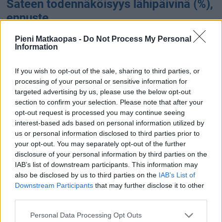
Sateen todennäköisyys lähipäivinä (%),
ennuste
Pieni Matkaopas -
Do Not Process My Personal
Information
69 %
If you wish to opt-out of the sale, sharing to third parties, or
53 %
processing of your personal or sensitive information for
targeted advertising by us, please use the below opt-out
25 %
section to confirm your selection. Please note that after your
12 %
9 %
opt-out request is processed you may continue seeing
2 %
0 %
interest-based ads based on personal information utilized by
9.8.
10.8.
11.8.
12.8.
13.8.
14.8.
15.8.
us or personal information disclosed to third parties prior to
Sateen määrä (kertymä) lähipäivinä
your opt-out. You may separately opt-out of the further
disclosure of your personal information by third parties on the
(mm), ennuste
IAB’s list of downstream participants. This information may
also be disclosed by us to third parties on the
IAB’s List of
4.8 mm
Downstream Participants
that may further disclose it to other
third parties.
3.6 mm
Personal Data Processing Opt Outs