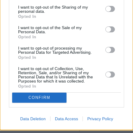
I want to opt-out of the Sharing of my
1.2 mm
personal data.
Opted In
0 mm
0 mm
0 mm
0 mm
9.8.
10.8.
11.8.
12.8.
13.8.
14.8.
15.8.
I want to opt-out of the Sale of my
Personal Data.
Parhaat matkustusajat
Opted In
I want to opt-out of processing my
Milloin Souliin kannattaa säiden puolesta matkustaa?
Personal Data for Targeted Advertising.
Opted In
Aiempina vuosina Soulin lämpimimmät neljä kuukautta
keskimäärin (alkaen lämpimimmästä) ovat olleet elokuu,
I want to opt-out of Collection, Use,
Retention, Sale, and/or Sharing of my
heinäkuu, kesäkuu ja syyskuu. Näiden kuukausien aikana
Personal Data that Is Unrelated with the
Purposes for which it was collected.
lämpötila on tavanomaisesti pysytellyt 18 asteen ja 30
Opted In
asteen välillä vuorokauden keskilämpötilan ollessa 25
astetta.
CONFIRM
Aiempina vuosina kylmimmät neljä kuukautta (alkaen
kylmimmästä) ovat olleet tammikuu, joulukuu, helmikuu ja
Data Deletion
Data Access
Privacy Policy
maaliskuu. Näiden kuukausien aikana lämpötila on
vaihdellut tavanomaisesti -6 asteen ja +11 asteen välillä