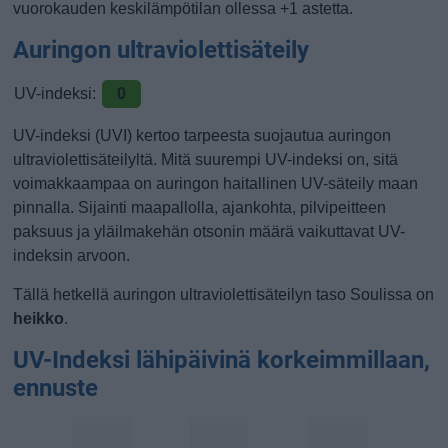
vuorokauden keskilämpötilan ollessa +1 astetta.
Auringon ultraviolettisäteily
UV-indeksi:
0
UV-indeksi (UVI) kertoo tarpeesta suojautua auringon
ultraviolettisäteilyltä. Mitä suurempi UV-indeksi on, sitä
voimakkaampaa on auringon haitallinen UV-säteily maan
pinnalla. Sijainti maapallolla, ajankohta, pilvipeitteen
paksuus ja yläilmakehän otsonin määrä vaikuttavat UV-
indeksin arvoon.
Tällä hetkellä auringon ultraviolettisäteilyn taso Soulissa on
heikko
.
UV-Indeksi lähipäivinä korkeimmillaan,
ennuste