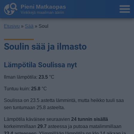
Pieni Matkaopas
Vinkkejä maailman ääriin
Etusivu
»
Sää
» Soul
Soulin sää ja ilmasto
Lämpötila Soulissa nyt
Ilman lämpötila:
23.5
°C
Tuntuu kuin:
25.8
°C
Soulissa on 23.5 astetta lämmintä, mutta heikko tuuli saa
sen tuntumaan 25.8 asteelta.
Lämpötila käväisee seuraavien
24 tunnin sisällä
korkeimmillaan
29.7
asteessa ja putoaa matalimmillaan
23.4
asteeseen. Ylimmillään lämpötila on klo 14 aikaan ja