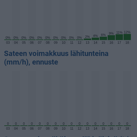
12%
11%
9%
6%
4%
2%
0%
0%
0%
0%
0%
0%
0%
0%
0%
0%
03
04
05
06
07
08
09
10
11
12
13
14
15
16
17
18
Sateen voimakkuus lähitunteina
(mm/h), ennuste
0
0
0
0
0
0
0
0
0
0
0
0
0
0
0
0
03
04
05
06
07
08
09
10
11
12
13
14
15
16
17
18