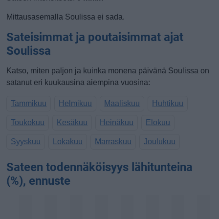
Mittausasemalla Soulissa ei sada.
Sateisimmat ja poutaisimmat ajat
Soulissa
Katso, miten paljon ja kuinka monena päivänä Soulissa on
satanut eri kuukausina aiempina vuosina:
Tammikuu
Helmikuu
Maaliskuu
Huhtikuu
Toukokuu
Kesäkuu
Heinäkuu
Elokuu
Syyskuu
Lokakuu
Marraskuu
Joulukuu
Sateen todennäköisyys lähitunteina
(%), ennuste