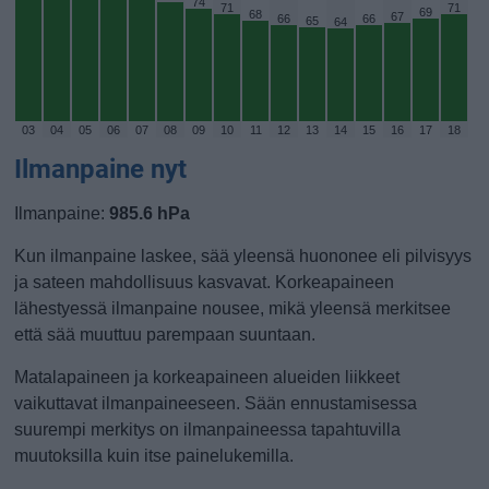
74
71
71
69
68
67
66
66
65
64
03
04
05
06
07
08
09
10
11
12
13
14
15
16
17
18
Ilmanpaine nyt
Ilmanpaine:
985.6 hPa
Kun ilmanpaine laskee, sää yleensä huononee eli pilvisyys
ja sateen mahdollisuus kasvavat. Korkeapaineen
lähestyessä ilmanpaine nousee, mikä yleensä merkitsee
että sää muuttuu parempaan suuntaan.
Matalapaineen ja korkeapaineen alueiden liikkeet
vaikuttavat ilmanpaineeseen. Sään ennustamisessa
suurempi merkitys on ilmanpaineessa tapahtuvilla
muutoksilla kuin itse painelukemilla.