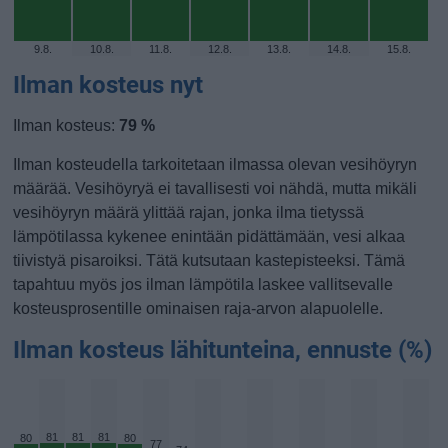
9.8.
10.8.
11.8.
12.8.
13.8.
14.8.
15.8.
Ilman kosteus nyt
Ilman kosteus:
79 %
Ilman kosteudella tarkoitetaan ilmassa olevan vesihöyryn
määrää. Vesihöyryä ei tavallisesti voi nähdä, mutta mikäli
vesihöyryn määrä ylittää rajan, jonka ilma tietyssä
lämpötilassa kykenee enintään pidättämään, vesi alkaa
tiivistyä pisaroiksi. Tätä kutsutaan kastepisteeksi. Tämä
tapahtuu myös jos ilman lämpötila laskee vallitsevalle
kosteusprosentille ominaisen raja-arvon alapuolelle.
Ilman kosteus lähitunteina, ennuste (%)
81
81
81
80
80
77