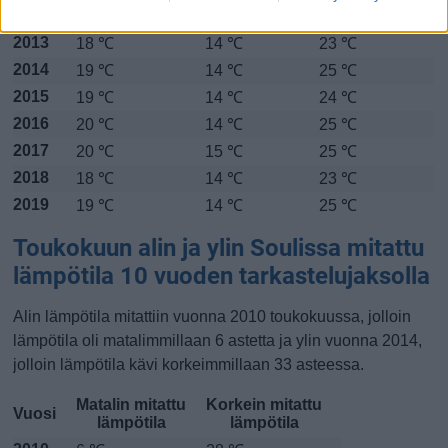
2012
20 ℃
16 ℃
24 ℃
2013
18 ℃
14 ℃
23 ℃
2014
19 ℃
14 ℃
25 ℃
2015
19 ℃
14 ℃
24 ℃
2016
20 ℃
14 ℃
25 ℃
2017
20 ℃
15 ℃
25 ℃
2018
18 ℃
14 ℃
23 ℃
2019
19 ℃
14 ℃
25 ℃
Toukokuun alin ja ylin Soulissa mitattu
lämpötila 10 vuoden tarkastelujaksolla
Alin lämpötila mitattiin vuonna 2010 toukokuussa, jolloin
lämpötila oli matalimmillaan 6 astetta ja ylin vuonna 2014,
jolloin lämpötila kävi korkeimmillaan 33 asteessa.
Matalin mitattu
Korkein mitattu
Vuosi
lämpötila
lämpötila