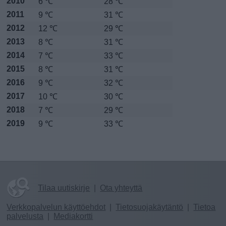
2010
6 ℃
28 ℃
2011
9 ℃
31 ℃
2012
12 ℃
29 ℃
2013
8 ℃
31 ℃
2014
7 ℃
33 ℃
2015
8 ℃
31 ℃
2016
9 ℃
32 ℃
2017
10 ℃
30 ℃
2018
7 ℃
29 ℃
2019
9 ℃
33 ℃
Tilaa uutiskirje
|
Ota yhteyttä
Verkkopalvelun käyttöehdot
|
Tietosuojakäytäntö
|
Tietoa
palvelusta
|
Mediakortti