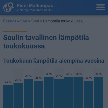
Pieni Matkaopas
Vinkkejä maailman ääriin
Etusivu
»
Sää
»
Soul
» Lämpötila toukokuussa
Soulin tavallinen lämpötila
toukokuussa
Toukokuun lämpötila aiempina vuosina
25 ℃
25 ℃
25 ℃
25 ℃
24 ℃
24 ℃
23 ℃
23 ℃
22 ℃
21 ℃