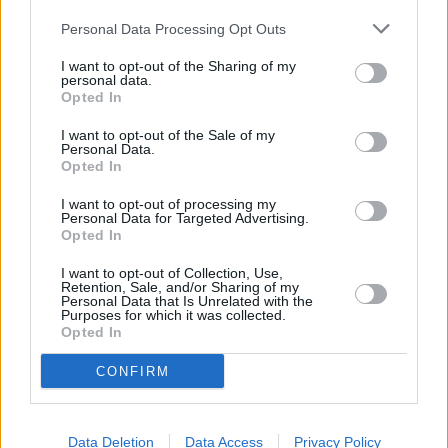
Huhtikuussa
Toukokuussa
Kesäkuussa
Personal Data Processing Opt Outs
Heinäkuussa
Elokuussa
Syyskuussa
I want to opt-out of the Sharing of my
personal data.
Lokakuussa
Marraskuussa
Joulukuussa
Opted In
Kiinnostavatko sademäärät?
I want to opt-out of the Sale of my
Personal Data.
Opted In
Katso miten paljon
Soulissa on satanut toukokuussa
aikaisempina vuosina.
I want to opt-out of processing my
Personal Data for Targeted Advertising.
Toukokuun keskilämpötila Soulissa 10
Opted In
vuoden tarkastelujaksolla
I want to opt-out of Collection, Use,
Retention, Sale, and/or Sharing of my
Personal Data that Is Unrelated with the
Mikä on Soulin tavanomainen lämpötila toukokuussa.
Purposes for which it was collected.
Opted In
Alin
Ylin
Vuorokauden
Vuosi
lämpötila
lämpötila
CONFIRM
keskilämpötila
keskimäärin
keskimäärin
2010
17 ℃
13 ℃
21 ℃
2011
18 ℃
14 ℃
22 ℃
Data Deletion
Data Access
Privacy Policy