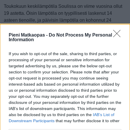
Toukokuun keskilämpötila Soulissa on viime vuosina ollut
19 astetta. Öisin lämpötila on tyypillisesti laskenut 14
asteen tienoille, ja päivisin lämpötila on kohonnut 24
asteen tuntumaan. Tällä sivulla olevasta kaaviosta näkee,
miten lämmin sää Soulissa on keskimäärin ollut
Pieni Matkaopas -
Do Not Process My Personal
Information
toukokuussa viime vuosina ja vaihteluväli, jolla lämpötila
tavallisina päivinä on minäkin vuonna liikkunut.
If you wish to opt-out of the sale, sharing to third parties, or
Hetkellisesti Soulissa on silti koettu tätäkin kylmempiä ja
processing of your personal or sensitive information for
targeted advertising by us, please use the below opt-out
lämpimämpiä toukokuisia päiviä. Esimerkiksi vuoden 2010
section to confirm your selection. Please note that after your
toukokuussa lämpötila käväisi alimmillaan 6 asteessa ja
opt-out request is processed you may continue seeing
toisaalta vuonna 2014 toukokuussa hätyyteltiin eräänä
interest-based ads based on personal information utilized by
poikkeuksellisen lämpimänä päivänä 33 asteen lukemia.
us or personal information disclosed to third parties prior to
your opt-out. You may separately opt-out of the further
Entä muut kuukaudet? Miten lämmintä
disclosure of your personal information by third parties on the
Soulissa on ollut...
IAB’s list of downstream participants. This information may
also be disclosed by us to third parties on the
IAB’s List of
Tammikuussa
Helmikuussa
Maaliskuussa
Downstream Participants
that may further disclose it to other
third parties.