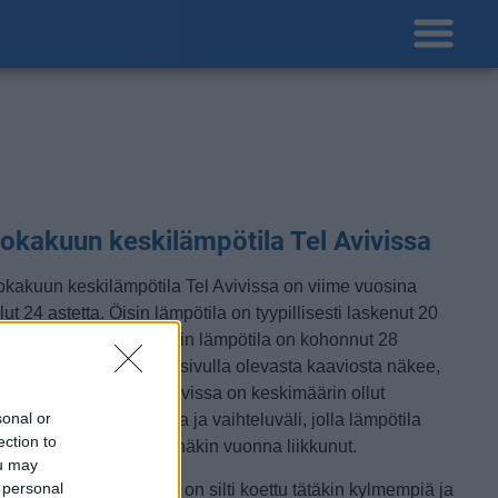
okakuun keskilämpötila Tel Avivissa
okakuun keskilämpötila Tel Avivissa on viime vuosina
lut 24 astetta. Öisin lämpötila on tyypillisesti laskenut 20
steen tienoille, ja päivisin lämpötila on kohonnut 28
steen tuntumaan. Tällä sivulla olevasta kaaviosta näkee,
iten lämmin sää Tel Avivissa on keskimäärin ollut
sonal or
okakuussa viime vuosina ja vaihteluväli, jolla lämpötila
ection to
avallisina päivinä on minäkin vuonna liikkunut.
ou may
 personal
tkellisesti Tel Avivissa on silti koettu tätäkin kylmempiä ja