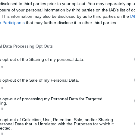
disclosed to third parties prior to your opt-out. You may separately opt-
l
losure of your personal information by third parties on the IAB’s list of
l
. This information may also be disclosed by us to third parties on the
IA
t
Participants
that may further disclose it to other third parties.
p
ä
Lokakuun keskilämpötila Tel Avivissa
L
10 vuoden tarkastelujaksolla
m
l Data Processing Opt Outs
t
o opt-out of the Sharing of my personal data.
Mikä on Tel Avivin tavanomainen lämpötila lokakuussa.
In
A
Alin
Ylin
Vuorokauden
l
Vuosi
lämpötila
lämpötila
keskilämpötila
o opt-out of the Sale of my Personal Data.
keskimäärin
keskimäärin
j
In
2010
26 ℃
21 ℃
31 ℃
V
to opt-out of processing my Personal Data for Targeted
2011
24 ℃
20 ℃
28 ℃
ing.
2012
25 ℃
21 ℃
29 ℃
In
2
2013
23 ℃
19 ℃
27 ℃
2
o opt-out of Collection, Use, Retention, Sale, and/or Sharing
2014
23 ℃
19 ℃
28 ℃
ersonal Data that Is Unrelated with the Purposes for which it
2
lected.
2015
25 ℃
21 ℃
28 ℃
2
In