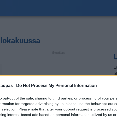
a lokakuussa
ilmoitus
L
L
ol
℃
a
kaopas -
Do Not Process My Personal Information
a
m
to opt-out of the sale, sharing to third parties, or processing of your per
l
formation for targeted advertising by us, please use the below opt-out s
t
r selection. Please note that after your opt-out request is processed y
eing interest-based ads based on personal information utilized by us or
He
℃