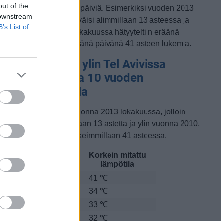
out of the
ämpimämpiä lokakuisia päiviä. Esimerkiksi vuoden 2013
 downstream
okakuussa lämpötila käväisi alimmillaan 13 asteessa ja
B’s List of
oisaalta vuonna 2010 lokakuussa hätyyteltiin eräänä
oikkeuksellisen lämpimänä päivänä 41 asteen lukemia.
okakuun alin ja ylin Tel Avivissa
itattu lämpötila 10 vuoden
arkastelujaksolla
lin lämpötila mitattiin vuonna 2013 lokakuussa, jolloin
ämpötila oli matalimmillaan 13 astetta ja ylin vuonna 2010,
olloin lämpötila kävi korkeimmillaan 41 asteessa.
Matalin mitattu
Korkein mitattu
uosi
lämpötila
lämpötila
010
19 ℃
41 ℃
011
16 ℃
34 ℃
012
16 ℃
33 ℃
013
13 ℃
32 ℃