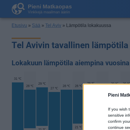
Pieni Matkaopas
Vinkkejä maailman ääriin
Etusivu
»
Sää
»
Tel Aviv
» Lämpötila lokakuussa
Tel Avivin tavallinen lämpötil
Lokakuun lämpötila aiempina vuosina
31 ℃
29 ℃
29 ℃
29 ℃
29 
28 ℃
28 ℃
28 ℃
28 ℃
27 ℃
Pieni Mat
If you wish 
sensitive in
confirm you
continue se
21 ℃
21 ℃
21 ℃
21 