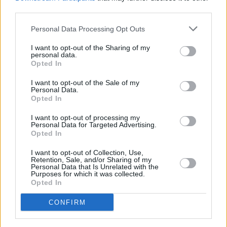
third parties.
Huhtikuussa
Toukokuussa
Kesäkuussa
Personal Data Processing Opt Outs
Heinäkuussa
Elokuussa
Syyskuussa
I want to opt-out of the Sharing of my
personal data.
Lokakuussa
Marraskuussa
Joulukuussa
Opted In
Kiinnostavatko sademäärät?
I want to opt-out of the Sale of my
Personal Data.
Opted In
Katso miten paljon
Tokiossa on satanut tammikuussa
aikaisempina vuosina.
I want to opt-out of processing my
Personal Data for Targeted Advertising.
Tammikuun keskilämpötila Tokiossa
Opted In
10 vuoden tarkastelujaksolla
I want to opt-out of Collection, Use,
Retention, Sale, and/or Sharing of my
Personal Data that Is Unrelated with the
Mikä on Tokion tavanomainen lämpötila tammikuussa.
Purposes for which it was collected.
Opted In
Alin
Ylin
Vuorokauden
Vuosi
lämpötila
lämpötila
CONFIRM
keskilämpötila
keskimäärin
keskimäärin
2010
7 ℃
4 ℃
10 ℃