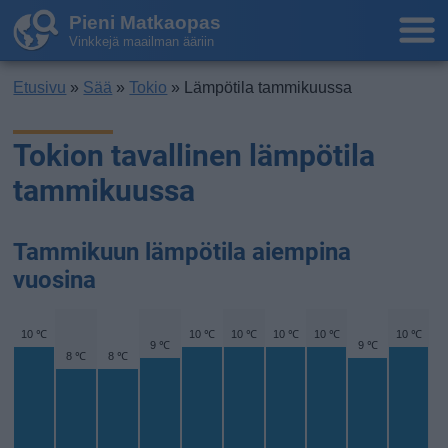
Pieni Matkaopas
Vinkkejä maailman ääriin
Etusivu
»
Sää
»
Tokio
» Lämpötila tammikuussa
Tokion tavallinen lämpötila
tammikuussa
Tammikuun lämpötila aiempina
vuosina
10 ℃
10 ℃
10 ℃
10 ℃
10 ℃
10 ℃
9 ℃
9 ℃
8 ℃
8 ℃