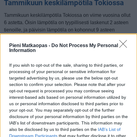
Tammikuun keskilämpötila Tokiossa
Tammikuun keskilämpötila Tokiossa on viime vuosina ollut
6 astetta. Öisin lämpötila on tyypillisesti laskenut 2 asteen
tienoille, ja päivisin lämpötila on kohonnut 9 asteen
tuntumaan. Tällä sivulla olevasta kaaviosta näkee, miten
lämmin sää Tokiossa on keskimäärin ollut tammikuussa
Pieni Matkaopas -
Do Not Process My Personal
Information
viime vuosina ja vaihteluväli, jolla lämpötila tavallisina
päivinä on minäkin vuonna liikkunut.
If you wish to opt-out of the sale, sharing to third parties, or
Hetkellisesti Tokiossa on silti koettu tätäkin kylmempiä ja
processing of your personal or sensitive information for
targeted advertising by us, please use the below opt-out
lämpimämpiä tammikuisia päiviä. Esimerkiksi vuoden 2018
section to confirm your selection. Please note that after your
tammikuussa lämpötila käväisi alimmillaan -4 asteessa ja
opt-out request is processed you may continue seeing
toisaalta vuonna 2017 tammikuussa hätyyteltiin eräänä
interest-based ads based on personal information utilized by
poikkeuksellisen lämpimänä päivänä 19 asteen lukemia.
us or personal information disclosed to third parties prior to
your opt-out. You may separately opt-out of the further
Entä muut kuukaudet? Miten lämmintä
disclosure of your personal information by third parties on the
Tokiossa on ollut...
IAB’s list of downstream participants. This information may
also be disclosed by us to third parties on the
IAB’s List of
Tammikuussa
Helmikuussa
Maaliskuussa
Downstream Participants
that may further disclose it to other