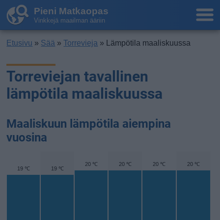
Pieni Matkaopas
Vinkkejä maailman ääriin
Etusivu
»
Sää
»
Torrevieja
» Lämpötila maaliskuussa
Torreviejan tavallinen
lämpötila maaliskuussa
Maaliskuun lämpötila aiempina
vuosina
20 ℃
20 ℃
20 ℃
20 ℃
19 ℃
19 ℃