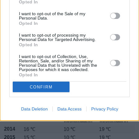
Torreviejassa on ollut...
Opted In
I want to opt-out of the Sale of my
Tammikuussa
Helmikuussa
Maaliskuussa
Personal Data.
Opted In
Huhtikuussa
Toukokuussa
Kesäkuussa
I want to opt-out of processing my
Heinäkuussa
Elokuussa
Syyskuussa
Personal Data for Targeted Advertising.
Opted In
Lokakuussa
Marraskuussa
Joulukuussa
I want to opt-out of Collection, Use,
Retention, Sale, and/or Sharing of my
Maaliskuun keskilämpötila
Personal Data that Is Unrelated with the
Purposes for which it was collected.
Torreviejassa 8 vuoden
Opted In
tarkastelujaksolla
CONFIRM
Mikä on Torreviejan tavanomainen lämpötila maaliskuussa.
Data Deletion
Data Access
Privacy Policy
Alin
Ylin
Vuorokauden
Vuosi
lämpötila
lämpötila
keskilämpötila
keskimäärin
keskimäärin
2014
16 ℃
10 ℃
19 ℃
2015
15 ℃
10 ℃
19 ℃