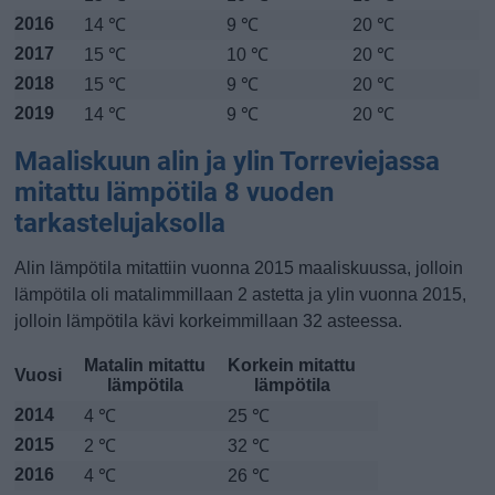
2016
14 ℃
9 ℃
20 ℃
2017
15 ℃
10 ℃
20 ℃
2018
15 ℃
9 ℃
20 ℃
2019
14 ℃
9 ℃
20 ℃
Maaliskuun alin ja ylin Torreviejassa
mitattu lämpötila 8 vuoden
tarkastelujaksolla
Alin lämpötila mitattiin vuonna 2015 maaliskuussa, jolloin
lämpötila oli matalimmillaan 2 astetta ja ylin vuonna 2015,
jolloin lämpötila kävi korkeimmillaan 32 asteessa.
Matalin mitattu
Korkein mitattu
Vuosi
lämpötila
lämpötila
2014
4 ℃
25 ℃
2015
2 ℃
32 ℃
2016
4 ℃
26 ℃