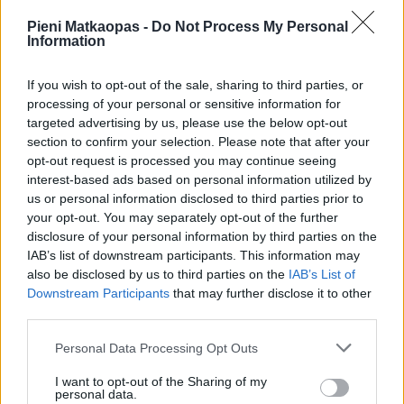
Maaliskuun keskilämpötila
Pieni Matkaopas -
Do Not Process My Personal
Torreviejassa
Information
Maaliskuun keskilämpötila Torreviejassa on viime vuosina
If you wish to opt-out of the sale, sharing to third parties, or
ollut 15 astetta. Öisin lämpötila on tyypillisesti laskenut 10
processing of your personal or sensitive information for
asteen tienoille, ja päivisin lämpötila on kohonnut 20
targeted advertising by us, please use the below opt-out
asteen tuntumaan. Tällä sivulla olevasta kaaviosta näkee,
section to confirm your selection. Please note that after your
miten lämmin sää Torreviejassa on keskimäärin ollut
opt-out request is processed you may continue seeing
maaliskuussa viime vuosina ja vaihteluväli, jolla lämpötila
interest-based ads based on personal information utilized by
us or personal information disclosed to third parties prior to
tavallisina päivinä on minäkin vuonna liikkunut.
your opt-out. You may separately opt-out of the further
Hetkellisesti Torreviejassa on silti koettu tätäkin kylmempiä
disclosure of your personal information by third parties on the
IAB’s list of downstream participants. This information may
ja lämpimämpiä maaliskuisia päiviä. Esimerkiksi vuoden
also be disclosed by us to third parties on the
IAB’s List of
2015 maaliskuussa lämpötila käväisi alimmillaan 2
Downstream Participants
that may further disclose it to other
asteessa ja toisaalta samassa maaliskuussa hätyyteltiin
third parties.
eräänä poikkeuksellisen lämpimänä päivänä 32 asteen
lukemia.
Personal Data Processing Opt Outs
Entä muut kuukaudet? Miten lämmintä
I want to opt-out of the Sharing of my
personal data.