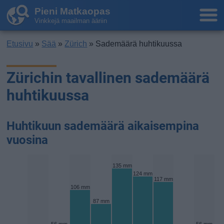
Pieni Matkaopas
Vinkkejä maailman ääriin
Etusivu
»
Sää
»
Zürich
» Sademäärä huhtikuussa
Zürichin tavallinen sademäärä
huhtikuussa
Huhtikuun sademäärä aikaisempina
vuosina
135 mm
124 mm
117 mm
106 mm
87 mm