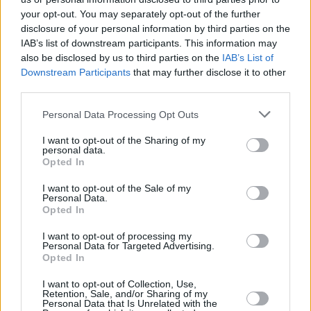
your opt-out. You may separately opt-out of the further
disclosure of your personal information by third parties on the
IAB’s list of downstream participants. This information may
also be disclosed by us to third parties on the
IAB’s List of
Downstream Participants
that may further disclose it to other
third parties.
19 kpl
18 kpl
14 kpl
14 kpl
14 kpl
Personal Data Processing Opt Outs
11 kpl
11 kpl
8 kpl
I want to opt-out of the Sharing of my
7 kpl
personal data.
5 kpl
Opted In
2010
2011
2012
2013
2014
2015
2016
2017
2018
2019
I want to opt-out of the Sale of my
Personal Data.
Entä muut kuukaudet? Miten paljon Zürichissä
Opted In
on satanut...
I want to opt-out of processing my
Personal Data for Targeted Advertising.
Tammikuussa
Helmikuussa
Maaliskuussa
Opted In
Huhtikuussa
Toukokuussa
Kesäkuussa
I want to opt-out of Collection, Use,
Retention, Sale, and/or Sharing of my
Personal Data that Is Unrelated with the
Heinäkuussa
Elokuussa
Syyskuussa