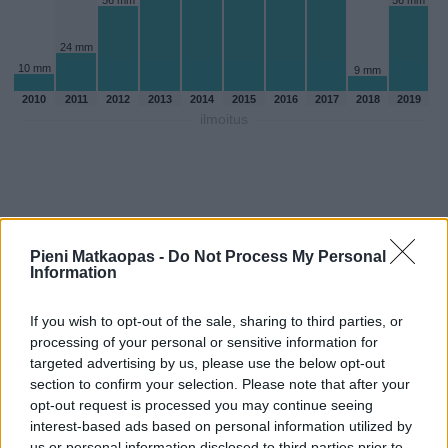
56 mm
56 mm
24 mm
10 mm
9 mm
2010
2011
2012
2013
2014
2015
2016
2017
2018
2019
ilmoitus
Pieni Matkaopas -
Do Not Process My Personal
Information
If you wish to opt-out of the sale, sharing to third parties, or
processing of your personal or sensitive information for
targeted advertising by us, please use the below opt-out
section to confirm your selection. Please note that after your
opt-out request is processed you may continue seeing
Sadepäivien määärä huhtikuussa
interest-based ads based on personal information utilized by
aikaisempina vuosina
us or personal information disclosed to third parties prior to