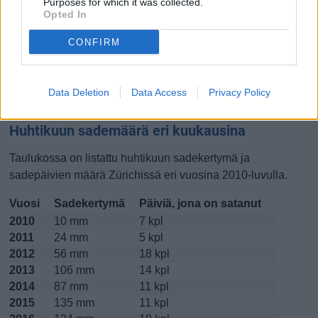
Purposes for which it was collected.
Opted In
Lokakuussa
Marraskuussa
Joulukuussa
CONFIRM
Kiinnostavatko lämpötilat?
Katso miten
lämmintä Zürichissä on ollut huhtikuussa
viime
Data Deletion
Data Access
Privacy Policy
vuosina.
Huhtikuun sademäärä eri kuukausina
Taulukossa on listattu huhtikuun sadekertymä ja
sadepäivien määrä Zürichissä eri vuosina 2010-luvulla.
Vuosi
Sadekertymä
Päiviä, jona on satanut
2010
10 mm
7 kpl
2011
24 mm
5 kpl
2012
56 mm
18 kpl
2013
106 mm
14 kpl
2014
87 mm
11 kpl
2015
135 mm
11 kpl