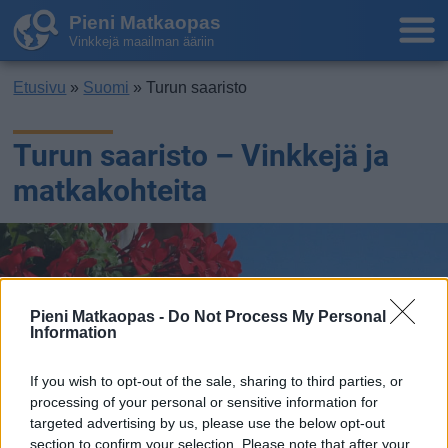
Pieni Matkaopas
Vinkkejä maailman ääriin
Etusivu
»
Suomi
» Turun saaristo
Turun saaristo – Vinkkejä ja
matkakohteita
Pieni Matkaopas -
Do Not Process My Personal
Information
If you wish to opt-out of the sale, sharing to third parties, or
processing of your personal or sensitive information for
targeted advertising by us, please use the below opt-out
section to confirm your selection. Please note that after your