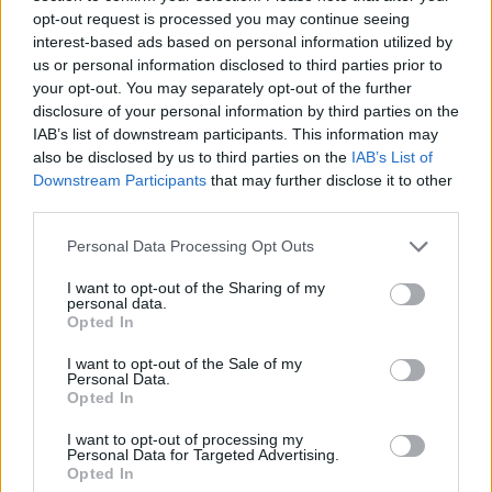
opt-out request is processed you may continue seeing
interest-based ads based on personal information utilized by
us or personal information disclosed to third parties prior to
your opt-out. You may separately opt-out of the further
disclosure of your personal information by third parties on the
Tälle sivulle on koottu kunkin paikkakunnan uusimmat
IAB’s list of downstream participants. This information may
vinkit. Vinkit ovat teidän, lukijoidemme, meille lähettämiä.
also be disclosed by us to third parties on the
IAB’s List of
Lisää vinkkejä löydät paikkakuntakohtaisilta sivuilta.
Downstream Participants
that may further disclose it to other
third parties.
Aspö
Personal Data Processing Opt Outs
I want to opt-out of the Sharing of my
personal data.
Opted In
Jurmo
I want to opt-out of the Sale of my
Personal Data.
Opted In
I want to opt-out of processing my
Utö
Personal Data for Targeted Advertising.
Opted In