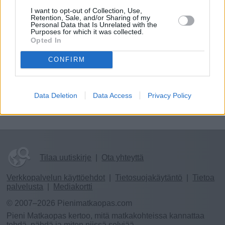
I want to opt-out of Collection, Use,
Retention, Sale, and/or Sharing of my
Personal Data that Is Unrelated with the
Örö
Purposes for which it was collected.
Opted In
CONFIRM
Brännskär
Data Deletion
Data Access
Privacy Policy
Tilaa uutiskirje
|
Ota yhteyttä
Verkkopalvelun käyttöehdot
|
Tietosuojakäytäntö
|
Tietoa
palvelusta
|
Mediakortti
© 2007–2026 Pienimatkaopas.com
Pieni Matkaopas kertoo, mitä matkakohteissa kannattaa
tehdä, nähdä ja miten niissä selviää.